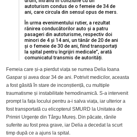
drum, intrând în coliziune cu un
autoturism condus de o femeie de 34 de
ani, care circula din sensul opus de mers.
În urma evenimentului rutier, a rezultat
rănirea conducătorilor auto și a patru
pasageri din autoturisme, respectiv doi
minori de 4 și 14 ani, un tânăr de 20 de ani
și o femeie de 30 de ani, fiind transportați
la spital pentru îngrijiri medicale”, arată
comunicatul transmis de autorități.
Femeia care și-a pierdut viața se numea Delia Ioana
Gaspar și avea doar 34 de ani. Potrivit medicilor, aceasta
a fost găsită în stare de inconștiență, cu multiple
traumatisme și instabilitate hemodinamică. S-a intervenit
prompt la fața locului pentru a-i salva viața, iar ulterior a
fost transportată cu elicopterul SMURD la Unitatea de
Primiri Urgențe din Târgu Mureș. Din păcate, rănile
suferite au fost prea grave, iar Delia a decedat la scurt
timp după ce a ajuns la spital.