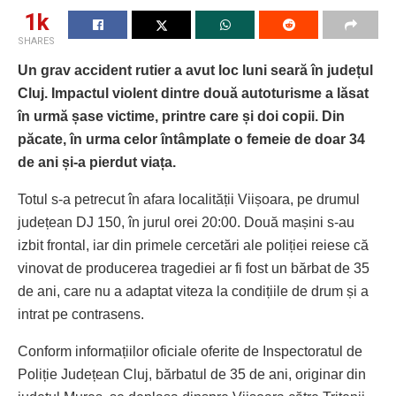
1k
SHARES
Un grav accident rutier a avut loc luni seară în județul
Cluj. Impactul violent dintre două autoturisme a lăsat
în urmă șase victime, printre care și doi copii. Din
păcate, în urma celor întâmplate o femeie de doar 34
de ani și-a pierdut viața.
Totul s-a petrecut în afara localității Viișoara, pe drumul
județean DJ 150, în jurul orei 20:00. Două mașini s-au
izbit frontal, iar din primele cercetări ale poliției reiese că
vinovat de producerea tragediei ar fi fost un bărbat de 35
de ani, care nu a adaptat viteza la condițiile de drum și a
intrat pe contrasens.
Conform informațiilor oficiale oferite de Inspectoratul de
Poliție Județean Cluj, bărbatul de 35 de ani, originar din