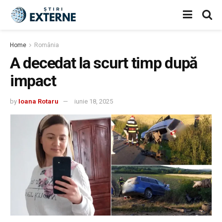
Home
România
A decedat la scurt timp după
impact
by
Ioana Rotaru
iunie 18, 2025