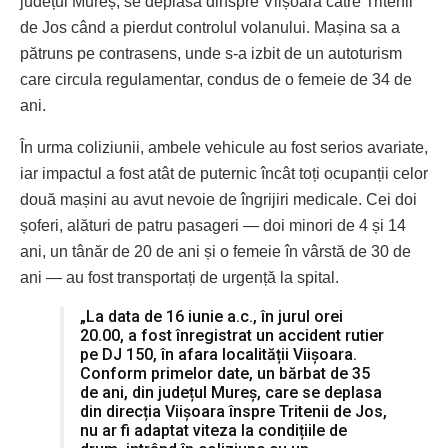
județul Mureș, se deplasa dinspre Viișoara către Tritenii
de Jos când a pierdut controlul volanului. Mașina sa a
pătruns pe contrasens, unde s-a izbit de un autoturism
care circula regulamentar, condus de o femeie de 34 de
ani.
În urma coliziunii, ambele vehicule au fost serios avariate,
iar impactul a fost atât de puternic încât toți ocupanții celor
două mașini au avut nevoie de îngrijiri medicale. Cei doi
șoferi, alături de patru pasageri — doi minori de 4 și 14
ani, un tânăr de 20 de ani și o femeie în vârstă de 30 de
ani — au fost transportați de urgență la spital.
„La data de 16 iunie a.c., în jurul orei
20.00, a fost înregistrat un accident rutier
pe DJ 150, în afara localității Viișoara.
Conform primelor date, un bărbat de 35
de ani, din județul Mureș, care se deplasa
din direcția Viișoara înspre Tritenii de Jos,
nu ar fi adaptat viteza la condițiile de