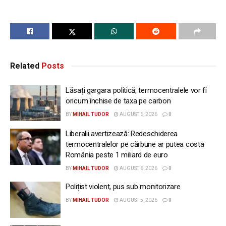
Related
Posts
Lăsați gargara politică, termocentralele vor fi
oricum închise de taxa pe carbon
BY
MIHAIL TUDOR
AUGUST 6, 2026
0
Liberalii avertizează: Redeschiderea
termocentralelor pe cărbune ar putea costa
România peste 1 miliard de euro
BY
MIHAIL TUDOR
AUGUST 6, 2026
0
Polițist violent, pus sub monitorizare
BY
MIHAIL TUDOR
AUGUST 5, 2026
0