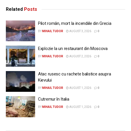
Related
Posts
Pilot român, mort la incendiile din Grecia
BY
MIHAIL TUDOR
AUGUST 3, 2026
0
Explozie la un restaurant din Moscova
BY
MIHAIL TUDOR
AUGUST 2, 2026
0
Atac rusesc cu rachete balistice asupra
Kievului
BY
MIHAIL TUDOR
AUGUST 1, 2026
0
Cutremur în Italia
BY
MIHAIL TUDOR
AUGUST 1, 2026
0