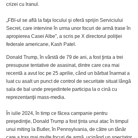
crizei cu Iranul.
„FBI-ul se află la faţa locului şi oferă sprijin Serviciului
Secret, care intervine în urma unor focuri de armă trase în
apropierea Casei Albe”, a scris pe X directorul poliţiei
federale americane, Kash Patel.
Donald Trump, în vârstă de 79 de ani, a fost ţinta a trei
presupuse tentative de asasinat, dintre care cea mai
recentă a avut loc pe 25 aprilie, când un bărbat înarmat a
luat cu asalt un punct de control de securitate situat lângă
sala de bal unde preşedintele participa la o cină cu
reprezentanţii mass-media.
În iulie 2024, în timp ce făcea campanie pentru
preşedinţie, Donald Trump a fost ţinta unui atac în timpul
unui miting la Butler, în Pennsylvania, de către un tânăr
care a tras mai multe focuri de armă, ucigând un spectator