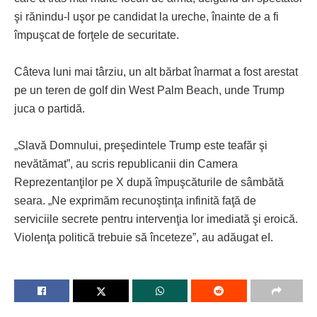
şi rănindu-l uşor pe candidat la ureche, înainte de a fi
împuşcat de forţele de securitate.
Câteva luni mai târziu, un alt bărbat înarmat a fost arestat
pe un teren de golf din West Palm Beach, unde Trump
juca o partidă.
„Slavă Domnului, preşedintele Trump este teafăr şi
nevătămat”, au scris republicanii din Camera
Reprezentanţilor pe X după împuşcăturile de sâmbătă
seara. „Ne exprimăm recunoştinţa infinită faţă de
serviciile secrete pentru intervenţia lor imediată şi eroică.
Violenţa politică trebuie să înceteze”, au adăugat eI.