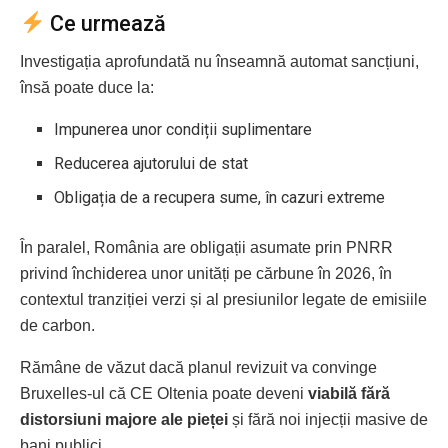
Ce urmează
Investigația aprofundată nu înseamnă automat sancțiuni,
însă poate duce la:
Impunerea unor condiții suplimentare
Reducerea ajutorului de stat
Obligația de a recupera sume, în cazuri extreme
În paralel, România are obligații asumate prin PNRR
privind închiderea unor unități pe cărbune în 2026, în
contextul tranziției verzi și al presiunilor legate de emisiile
de carbon.
Rămâne de văzut dacă planul revizuit va convinge
Bruxelles-ul că CE Oltenia poate deveni
viabilă fără
distorsiuni majore ale pieței
și fără noi injecții masive de
bani publici.