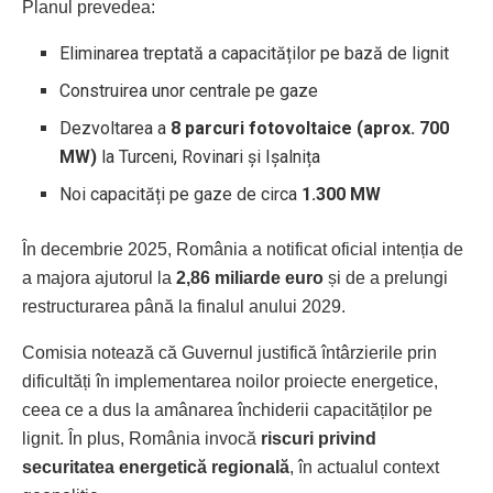
Planul prevedea:
Eliminarea treptată a capacităților pe bază de lignit
Construirea unor centrale pe gaze
Dezvoltarea a
8 parcuri fotovoltaice (aprox. 700
MW)
la Turceni, Rovinari și Ișalnița
Noi capacități pe gaze de circa
1.300 MW
În decembrie 2025, România a notificat oficial intenția de
a majora ajutorul la
2,86 miliarde euro
și de a prelungi
restructurarea până la finalul anului 2029.
Comisia notează că Guvernul justifică întârzierile prin
dificultăți în implementarea noilor proiecte energetice,
ceea ce a dus la amânarea închiderii capacităților pe
lignit. În plus, România invocă
riscuri privind
securitatea energetică regională
, în actualul context