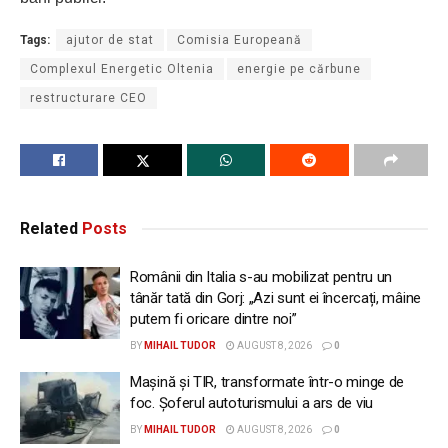
Tags:
ajutor de stat
Comisia Europeană
Complexul Energetic Oltenia
energie pe cărbune
restructurare CEO
Related
Posts
Românii din Italia s-au mobilizat pentru un
tânăr tată din Gorj: „Azi sunt ei încercați, mâine
putem fi oricare dintre noi”
BY
MIHAIL TUDOR
AUGUST 8, 2026
0
Mașină și TIR, transformate într-o minge de
foc. Șoferul autoturismului a ars de viu
BY
MIHAIL TUDOR
AUGUST 8, 2026
0