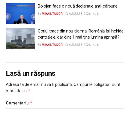
Bolojan face o nouă declarație anti-cărbune
BY
MIHAIL TUDOR
AUGUST 8, 2026
0
Gorjul trage din nou alarma: România își închide
centralele, dar cine îi mai ține lumina aprinsă?
BY
MIHAIL TUDOR
AUGUST 8, 2026
0
Lasă un răspuns
Adresa ta de email nu va fi publicată.
Câmpurile obligatorii sunt
*
marcate cu
*
Comentariu