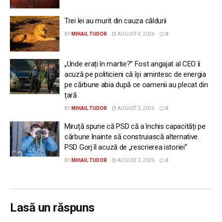
Trei lei au murit din cauza căldurii
BY
MIHAIL TUDOR
AUGUST 4, 2026
0
„Unde erați în martie?” Fost angajat al CEO îi
acuză pe politicieni că își amintesc de energia
pe cărbune abia după ce oamenii au plecat din
țară
BY
MIHAIL TUDOR
AUGUST 3, 2026
0
Miruță spune că PSD că a închis capacități pe
cărbune înainte să construiască alternative.
PSD Gorj îl acuză de „rescrierea istoriei”
BY
MIHAIL TUDOR
AUGUST 3, 2026
0
Lasă un răspuns