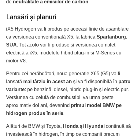
de
neutralitate a emisiilor de carbon
.
Lansări și planuri
iX5 Hydrogen va fi produs pe aceeași linie de asamblare
ca versiunea convențională X5, la fabrica
Spartanburg,
SUA
. Tot acolo vor fi produse și versiunea complet
electrică a iX5, modelele hibrid plug-in și M-Series cu
motor V8.
Pentru cei nerăbdători, noua generație X65 (G5) va fi
lansată
mai târziu în acest an
și va fi disponibilă în
patru
variante
: pe benzină, diesel, hibrid plug-in și electric pur.
Versiunea cu celulă de combustibil va urma peste
aproximativ doi ani, devenind
primul model BMW pe
hidrogen produs în serie
.
Alături de BMW și Toyota,
Honda și Hyundai
continuă să
investească în hidrogen, în timp ce companii precum