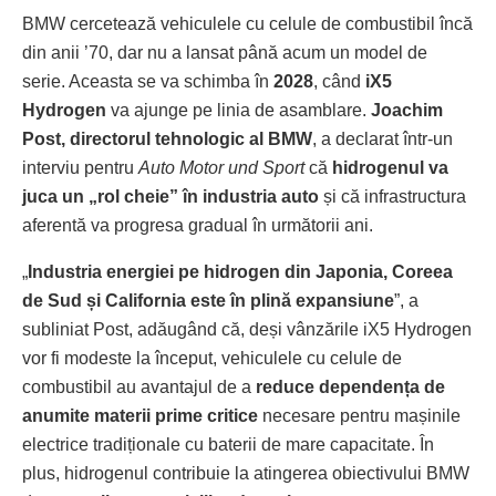
BMW cercetează vehiculele cu celule de combustibil încă
din anii ’70, dar nu a lansat până acum un model de
serie. Aceasta se va schimba în
2028
, când
iX5
Hydrogen
va ajunge pe linia de asamblare.
Joachim
Post, directorul tehnologic al BMW
, a declarat într-un
interviu pentru
Auto Motor und Sport
că
hidrogenul va
juca un „rol cheie” în industria auto
și că infrastructura
aferentă va progresa gradual în următorii ani.
„
Industria energiei pe hidrogen din Japonia, Coreea
de Sud și California este în plină expansiune
”, a
subliniat Post, adăugând că, deși vânzările iX5 Hydrogen
vor fi modeste la început, vehiculele cu celule de
combustibil au avantajul de a
reduce dependența de
anumite materii prime critice
necesare pentru mașinile
electrice tradiționale cu baterii de mare capacitate. În
plus, hidrogenul contribuie la atingerea obiectivului BMW