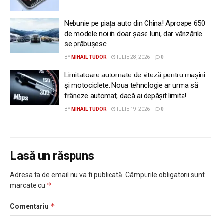
Nebunie pe piața auto din China! Aproape 650
de modele noi în doar șase luni, dar vânzările
se prăbușesc
BY
MIHAIL TUDOR
IULIE 28, 2026
0
Limitatoare automate de viteză pentru mașini
și motociclete. Noua tehnologie ar urma să
frâneze automat, dacă ai depășit limita!
BY
MIHAIL TUDOR
IULIE 19, 2026
0
Lasă un răspuns
Adresa ta de email nu va fi publicată.
Câmpurile obligatorii sunt
*
marcate cu
*
Comentariu