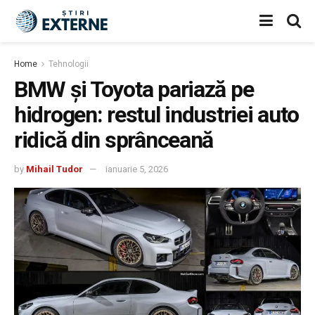
Home
Tehnologii
BMW și Toyota pariază pe
hidrogen: restul industriei auto
ridică din sprânceană
by
Mihail Tudor
ianuarie 5, 2026