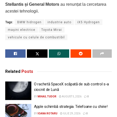
Stellantis și General Motors
au renunțat la cercetarea
acestei tehnologii.
Tags:
BMW hidrogen
industrie auto
iX5 Hydrogen
mașini electrice
Toyota Mirai
vehicule cu celule de combustibil
Related
Posts
O rachetă SpaceX scăpată de sub control s-a
ciocnit de Lună
BY
MIHAIL TUDOR
AUGUST 5, 2026
0
Apple schimbă strategia. Telefoane cu chirie!
BY
IOANA ROTARU
IULIE 29, 2026
0