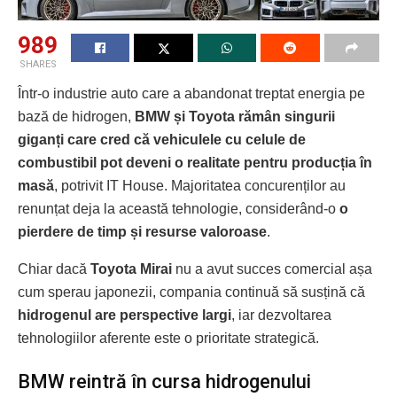
989
SHARES
Într-o industrie auto care a abandonat treptat energia pe
bază de hidrogen,
BMW și Toyota rămân singurii
giganți care cred că vehiculele cu celule de
combustibil pot deveni o realitate pentru producția în
masă
, potrivit IT House. Majoritatea concurenților au
renunțat deja la această tehnologie, considerând-o
o
pierdere de timp și resurse valoroase
.
Chiar dacă
Toyota Mirai
nu a avut succes comercial așa
cum sperau japonezii, compania continuă să susțină că
hidrogenul are perspective largi
, iar dezvoltarea
tehnologiilor aferente este o prioritate strategică.
BMW reintră în cursa hidrogenului