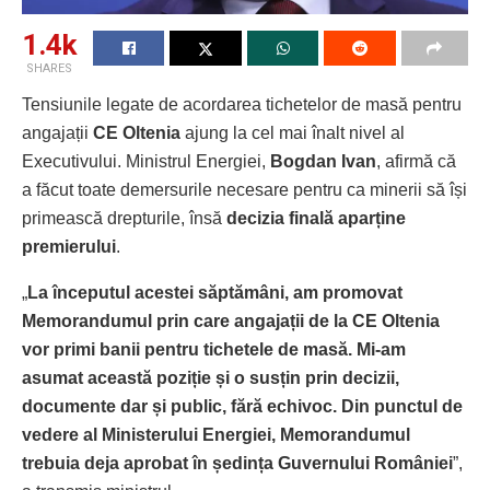
1.4k
SHARES
Tensiunile legate de acordarea tichetelor de masă pentru
angajații
CE Oltenia
ajung la cel mai înalt nivel al
Executivului. Ministrul Energiei,
Bogdan Ivan
, afirmă că
a făcut toate demersurile necesare pentru ca minerii să își
primească drepturile, însă
decizia finală aparține
premierului
.
„
La începutul acestei săptămâni, am promovat
Memorandumul prin care angajații de la CE Oltenia
vor primi banii pentru tichetele de masă. Mi-am
asumat această poziție și o susțin prin decizii,
documente dar și public, fără echivoc. Din punctul de
vedere al Ministerului Energiei, Memorandumul
trebuia deja aprobat în ședința Guvernului României
”,