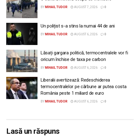
BY
MIHAIL TUDOR
AUGUST 7, 2026
0
Un polițist s-a stins la numai 44 de ani
BY
MIHAIL TUDOR
AUGUST 6, 2026
0
Lăsați gargara politică, termocentralele vor fi
oricum închise de taxa pe carbon
BY
MIHAIL TUDOR
AUGUST 6, 2026
0
Liberalii avertizează: Redeschiderea
termocentralelor pe cărbune ar putea costa
România peste 1 miliard de euro
BY
MIHAIL TUDOR
AUGUST 6, 2026
0
Lasă un răspuns