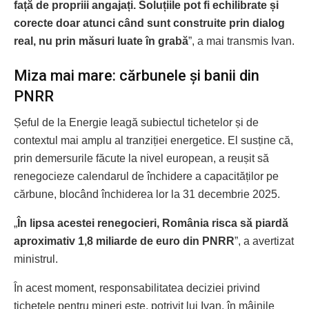
față de propriii angajați. Soluțiile pot fi echilibrate și
corecte doar atunci când sunt construite prin dialog
real, nu prin măsuri luate în grabă
”, a mai transmis Ivan.
Miza mai mare: cărbunele și banii din
PNRR
Șeful de la Energie leagă subiectul tichetelor și de
contextul mai amplu al tranziției energetice. El susține că,
prin demersurile făcute la nivel european, a reușit să
renegocieze calendarul de închidere a capacităților pe
cărbune, blocând închiderea lor la 31 decembrie 2025.
„
În lipsa acestei renegocieri, România risca să piardă
aproximativ 1,8 miliarde de euro din PNRR
”, a avertizat
ministrul.
În acest moment, responsabilitatea deciziei privind
tichetele pentru mineri este, potrivit lui Ivan, în mâinile