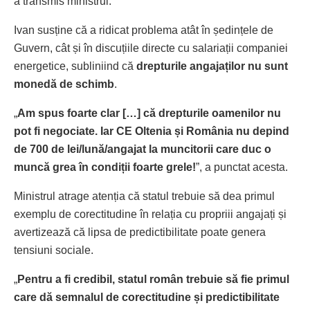
a transmis ministrul.
Ivan susține că a ridicat problema atât în ședințele de
Guvern, cât și în discuțiile directe cu salariații companiei
energetice, subliniind că
drepturile angajaților nu sunt
monedă de schimb
.
„
Am spus foarte clar […] că drepturile oamenilor nu
pot fi negociate. Iar CE Oltenia și România nu depind
de 700 de lei/lună/angajat la muncitorii care duc o
muncă grea în condiții foarte grele!
”, a punctat acesta.
Ministrul atrage atenția că statul trebuie să dea primul
exemplu de corectitudine în relația cu propriii angajați și
avertizează că lipsa de predictibilitate poate genera
tensiuni sociale.
„
Pentru a fi credibil, statul român trebuie să fie primul
care dă semnalul de corectitudine și predictibilitate