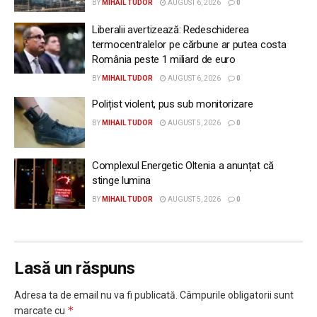
BY
MIHAIL TUDOR
AUGUST 6, 2026
0
Liberalii avertizează: Redeschiderea
termocentralelor pe cărbune ar putea costa
România peste 1 miliard de euro
BY
MIHAIL TUDOR
AUGUST 6, 2026
0
Polițist violent, pus sub monitorizare
BY
MIHAIL TUDOR
AUGUST 5, 2026
0
Complexul Energetic Oltenia a anunțat că
stinge lumina
BY
MIHAIL TUDOR
AUGUST 5, 2026
0
Lasă un răspuns
Adresa ta de email nu va fi publicată.
Câmpurile obligatorii sunt
*
marcate cu