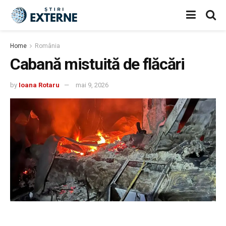
Home
România
Cabană mistuită de flăcări
by
Ioana Rotaru
mai 9, 2026