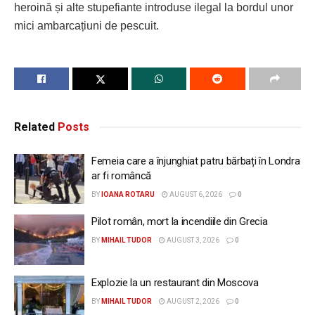
heroină și alte stupefiante introduse ilegal la bordul unor
mici ambarcațiuni de pescuit.
Related
Posts
Femeia care a înjunghiat patru bărbați în Londra
ar fi româncă
BY
IOANA ROTARU
AUGUST 6, 2026
0
Pilot român, mort la incendiile din Grecia
BY
MIHAIL TUDOR
AUGUST 3, 2026
0
Explozie la un restaurant din Moscova
BY
MIHAIL TUDOR
AUGUST 2, 2026
0