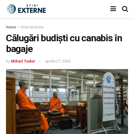
Home
Internationale
Călugări budiști cu canabis în
bagaje
by
Mihail Tudor
aprilie 27, 2026