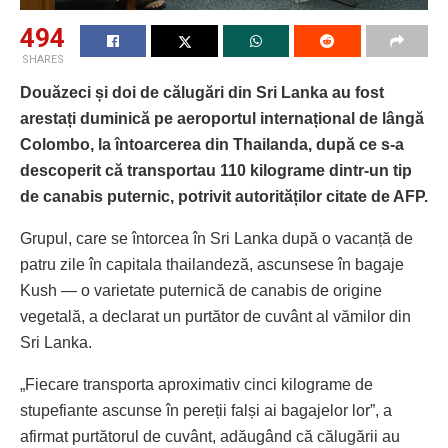
494
SHARES
Douăzeci și doi de călugări din Sri Lanka au fost
arestați duminică pe aeroportul internațional de lângă
Colombo, la întoarcerea din Thailanda, după ce s-a
descoperit că transportau 110 kilograme dintr-un tip
de canabis puternic, potrivit autorităților citate de AFP.
Grupul, care se întorcea în Sri Lanka după o vacanță de
patru zile în capitala thailandeză, ascunsese în bagaje
Kush — o varietate puternică de canabis de origine
vegetală, a declarat un purtător de cuvânt al vămilor din
Sri Lanka.
„Fiecare transporta aproximativ cinci kilograme de
stupefiante ascunse în pereții falși ai bagajelor lor”, a
afirmat purtătorul de cuvânt, adăugând că călugării au