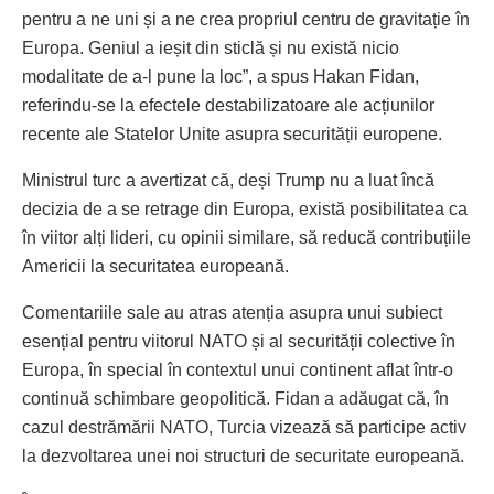
pentru a ne uni și a ne crea propriul centru de gravitație în
Europa. Geniul a ieșit din sticlă și nu există nicio
modalitate de a-l pune la loc”, a spus Hakan Fidan,
referindu-se la efectele destabilizatoare ale acțiunilor
recente ale Statelor Unite asupra securității europene.
Ministrul turc a avertizat că, deși Trump nu a luat încă
decizia de a se retrage din Europa, există posibilitatea ca
în viitor alți lideri, cu opinii similare, să reducă contribuțiile
Americii la securitatea europeană.
Comentariile sale au atras atenția asupra unui subiect
esențial pentru viitorul NATO și al securității colective în
Europa, în special în contextul unui continent aflat într-o
continuă schimbare geopolitică. Fidan a adăugat că, în
cazul destrămării NATO, Turcia vizează să participe activ
la dezvoltarea unei noi structuri de securitate europeană.