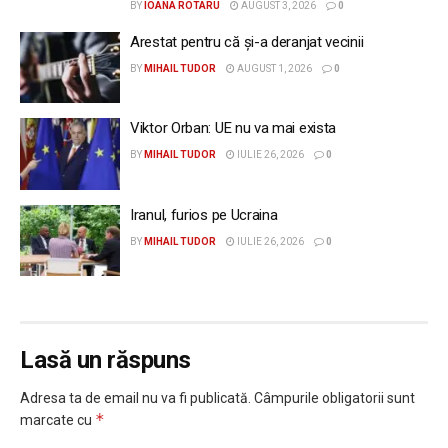
BY
IOANA ROTARU
AUGUST 3, 2026
0
Arestat pentru că și-a deranjat vecinii
BY
MIHAIL TUDOR
AUGUST 1, 2026
0
Viktor Orban: UE nu va mai exista
BY
MIHAIL TUDOR
IULIE 26, 2026
0
Iranul, furios pe Ucraina
BY
MIHAIL TUDOR
IULIE 26, 2026
0
Lasă un răspuns
Adresa ta de email nu va fi publicată.
Câmpurile obligatorii sunt
*
marcate cu