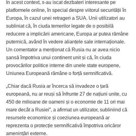
În acest context, s-au iscat dezbateri interesante pe
platformele online, în special despre viitorul securității în
Europa, în cazul unei retrageri a SUA. Unii utilizatori au
subliniat că, în ciuda temerilor legate de o posibilă
reducere a implicării americane, Europa ar putea rămâne
puternică, având în vedere alianțele sale internaționale.
Un comentator a menționat că Rusia nu ar avea nicio
șansă împotriva unui continent unit și că, în ciuda
provocărilor politice interne din unele state europene,
Uniunea Europeană rămâne o forță semnificativă.
„Chiar dacă Rusia ar încerca să invadeze o țară
europeană, nu ar reuși să înfrunte 27 de națiuni unite, cu
450 de milioane de oameni și o economie de 11 ori mai
mare decât a Rusiei”, a afirmat un utilizator, subliniind că
resursele economice și coeziunea europeană ar
reprezenta o protecție semnificativă împotriva oricăror
amenințări externe.