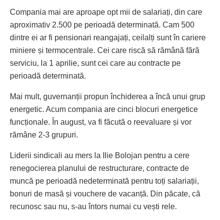
Compania mai are aproape opt mii de salariați, din care
aproximativ 2.500 pe perioadă determinată. Cam 500
dintre ei ar fi pensionari reangajați, ceilalți sunt în cariere
miniere și termocentrale. Cei care riscă să rămână fără
serviciu, la 1 aprilie, sunt cei care au contracte pe
perioadă determinată.
Mai mult, guvernanții propun închiderea a încă unui grup
energetic. Acum compania are cinci blocuri energetice
funcționale. În august, va fi făcută o reevaluare și vor
rămâne 2-3 grupuri.
Liderii sindicali au mers la Ilie Bolojan pentru a cere
renegocierea planului de restructurare, contracte de
muncă pe perioadă nedeterminată pentru toți salariații,
bonuri de masă și vouchere de vacanță. Din păcate, că
recunosc sau nu, s-au întors numai cu vești rele.