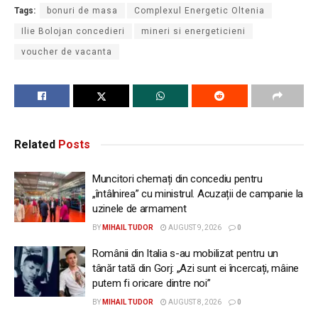
Tags:
bonuri de masa
Complexul Energetic Oltenia
Ilie Bolojan concedieri
mineri si energeticieni
voucher de vacanta
Related
Posts
Muncitori chemați din concediu pentru
„întâlnirea” cu ministrul. Acuzații de campanie la
uzinele de armament
BY
MIHAIL TUDOR
AUGUST 9, 2026
0
Românii din Italia s-au mobilizat pentru un
tânăr tată din Gorj: „Azi sunt ei încercați, mâine
putem fi oricare dintre noi”
BY
MIHAIL TUDOR
AUGUST 8, 2026
0