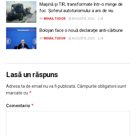
Mașină și TIR, transformate într-o minge de
foc. Șoferul autoturismului a ars de viu
BY
MIHAIL TUDOR
AUGUST 8, 2026
0
Bolojan face o nouă declarație anti-cărbune
BY
MIHAIL TUDOR
AUGUST 8, 2026
0
Lasă un răspuns
Adresa ta de email nu va fi publicată.
Câmpurile obligatorii sunt
*
marcate cu
*
Comentariu