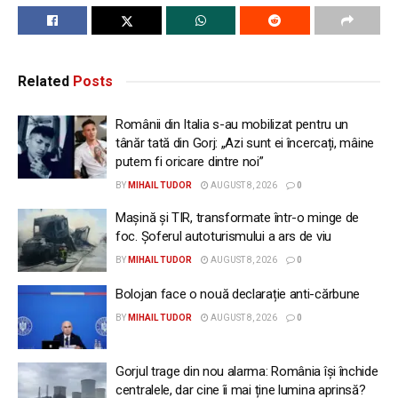
Related
Posts
Românii din Italia s-au mobilizat pentru un
tânăr tată din Gorj: „Azi sunt ei încercați, mâine
putem fi oricare dintre noi”
BY
MIHAIL TUDOR
AUGUST 8, 2026
0
Mașină și TIR, transformate într-o minge de
foc. Șoferul autoturismului a ars de viu
BY
MIHAIL TUDOR
AUGUST 8, 2026
0
Bolojan face o nouă declarație anti-cărbune
BY
MIHAIL TUDOR
AUGUST 8, 2026
0
Gorjul trage din nou alarma: România își închide
centralele, dar cine îi mai ține lumina aprinsă?