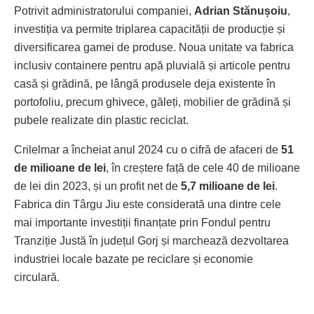
Potrivit administratorului companiei,
Adrian Stănușoiu
,
investiția va permite triplarea capacității de producție și
diversificarea gamei de produse. Noua unitate va fabrica
inclusiv containere pentru apă pluvială și articole pentru
casă și grădină, pe lângă produsele deja existente în
portofoliu, precum ghivece, găleți, mobilier de grădină și
pubele realizate din plastic reciclat.
Crilelmar a încheiat anul 2024 cu o cifră de afaceri de
51
de milioane de lei
, în creștere față de cele 40 de milioane
de lei din 2023, și un profit net de
5,7 milioane de lei
.
Fabrica din Târgu Jiu este considerată una dintre cele
mai importante investiții finanțate prin Fondul pentru
Tranziție Justă în județul Gorj și marchează dezvoltarea
industriei locale bazate pe reciclare și economie
circulară.