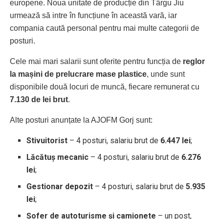
europene. Noua unitate de producție din Târgu Jiu
urmează să intre în funcțiune în această vară, iar
compania caută personal pentru mai multe categorii de
posturi.
Cele mai mari salarii sunt oferite pentru funcția de
reglor
la mașini de prelucrare mase plastice
, unde sunt
disponibile două locuri de muncă, fiecare remunerat cu
7.130 de lei brut
.
Alte posturi anunțate la AJOFM Gorj sunt:
Stivuitorist
– 4 posturi, salariu brut de
6.447 lei
;
Lăcătuș mecanic
– 4 posturi, salariu brut de
6.276
lei
;
Gestionar depozit
– 4 posturi, salariu brut de
5.935
lei
;
Șofer de autoturisme și camionete
– un post,