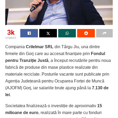
3k
SHARES
Compania
Crilelmar SRL
din Târgu Jiu, una dintre
firmele din Gorj care au accesat finanțare prin
Fondul
pentru Tranziție Justă
, a început recrutările pentru noua
fabrică de produse din mase plastice realizate din
materiale reciclate. Posturile vacante sunt publicate prin
Agenția Județeană pentru Ocuparea Forței de Muncă
(AJOFM) Gorj, iar salariile brute ajung până la
7.130 de
lei
.
Societatea finalizează o investiție de aproximativ
15
milioane de euro
, realizată în mare parte cu fonduri