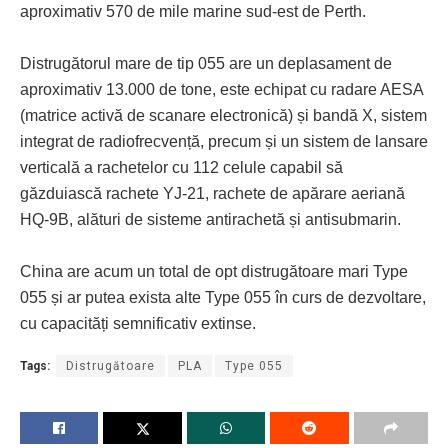
aproximativ 570 de mile marine sud-est de Perth.
Distrugătorul mare de tip 055 are un deplasament de
aproximativ 13.000 de tone, este echipat cu radare AESA
(matrice activă de scanare electronică) și bandă X, sistem
integrat de radiofrecvență, precum și un sistem de lansare
verticală a rachetelor cu 112 celule capabil să
găzduiască rachete YJ-21, rachete de apărare aeriană
HQ-9B, alături de sisteme antirachetă și antisubmarin.
China are acum un total de opt distrugătoare mari Type
055 și ar putea exista alte Type 055 în curs de dezvoltare,
cu capacități semnificativ extinse.
Tags:
Distrugătoare
PLA
Type 055