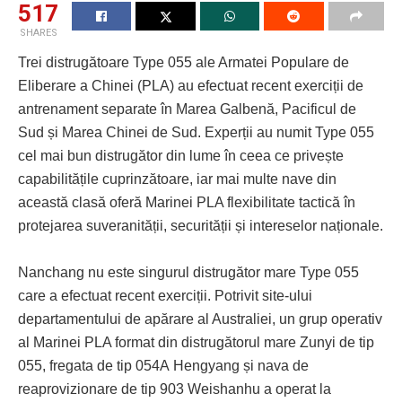
517
SHARES
Trei distrugătoare Type 055 ale Armatei Populare de
Eliberare a Chinei (PLA) au efectuat recent exerciții de
antrenament separate în Marea Galbenă, Pacificul de
Sud și Marea Chinei de Sud. Experții au numit Type 055
cel mai bun distrugător din lume în ceea ce privește
capabilitățile cuprinzătoare, iar mai multe nave din
această clasă oferă Marinei PLA flexibilitate tactică în
protejarea suveranității, securității și intereselor naționale.
Nanchang nu este singurul distrugător mare Type 055
care a efectuat recent exerciții. Potrivit site-ului
departamentului de apărare al Australiei, un grup operativ
al Marinei PLA format din distrugătorul mare Zunyi de tip
055, fregata de tip 054A Hengyang și nava de
reaprovizionare de tip 903 Weishanhu a operat la