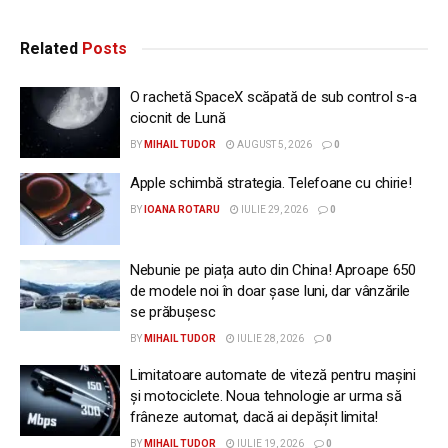
Related
Posts
O rachetă SpaceX scăpată de sub control s-a
ciocnit de Lună
BY
MIHAIL TUDOR
AUGUST 5, 2026
0
Apple schimbă strategia. Telefoane cu chirie!
BY
IOANA ROTARU
IULIE 29, 2026
0
Nebunie pe piața auto din China! Aproape 650
de modele noi în doar șase luni, dar vânzările
se prăbușesc
BY
MIHAIL TUDOR
IULIE 28, 2026
0
Limitatoare automate de viteză pentru mașini
și motociclete. Noua tehnologie ar urma să
frâneze automat, dacă ai depășit limita!
BY
MIHAIL TUDOR
IULIE 19, 2026
0