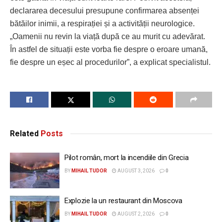
declararea decesului presupune confirmarea absenței
bătăilor inimii, a respirației și a activității neurologice.
„Oamenii nu revin la viață după ce au murit cu adevărat.
În astfel de situații este vorba fie despre o eroare umană,
fie despre un eșec al procedurilor”, a explicat specialistul.
Related
Posts
Pilot român, mort la incendiile din Grecia
BY
MIHAIL TUDOR
AUGUST 3, 2026
0
Explozie la un restaurant din Moscova
BY
MIHAIL TUDOR
AUGUST 2, 2026
0