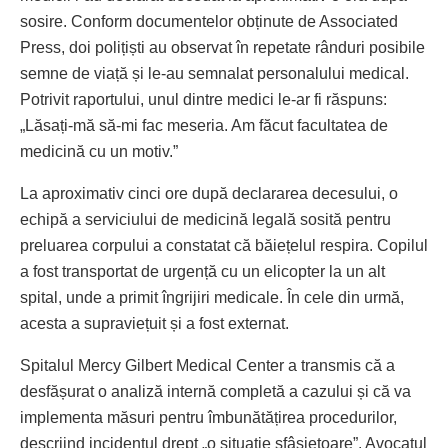
sosire. Conform documentelor obținute de Associated
Press, doi polițiști au observat în repetate rânduri posibile
semne de viață și le-au semnalat personalului medical.
Potrivit raportului, unul dintre medici le-ar fi răspuns:
„Lăsați-mă să-mi fac meseria. Am făcut facultatea de
medicină cu un motiv.”
La aproximativ cinci ore după declararea decesului, o
echipă a serviciului de medicină legală sosită pentru
preluarea corpului a constatat că băiețelul respira. Copilul
a fost transportat de urgență cu un elicopter la un alt
spital, unde a primit îngrijiri medicale. În cele din urmă,
acesta a supraviețuit și a fost externat.
Spitalul Mercy Gilbert Medical Center a transmis că a
desfășurat o analiză internă completă a cazului și că va
implementa măsuri pentru îmbunătățirea procedurilor,
descriind incidentul drept „o situație sfâșietoare”. Avocatul