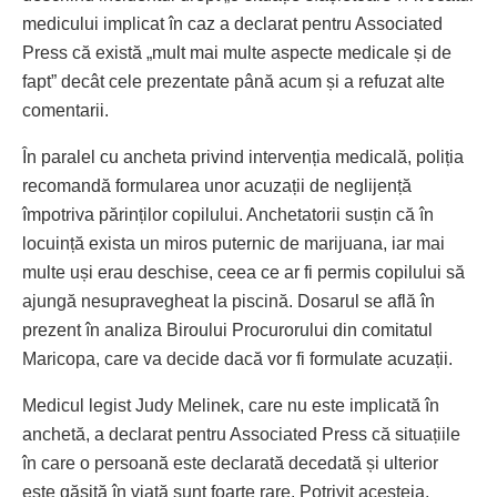
medicului implicat în caz a declarat pentru Associated
Press că există „mult mai multe aspecte medicale și de
fapt” decât cele prezentate până acum și a refuzat alte
comentarii.
În paralel cu ancheta privind intervenția medicală, poliția
recomandă formularea unor acuzații de neglijență
împotriva părinților copilului. Anchetatorii susțin că în
locuință exista un miros puternic de marijuana, iar mai
multe uși erau deschise, ceea ce ar fi permis copilului să
ajungă nesupravegheat la piscină. Dosarul se află în
prezent în analiza Biroului Procurorului din comitatul
Maricopa, care va decide dacă vor fi formulate acuzații.
Medicul legist Judy Melinek, care nu este implicată în
anchetă, a declarat pentru Associated Press că situațiile
în care o persoană este declarată decedată și ulterior
este găsită în viață sunt foarte rare. Potrivit acesteia,