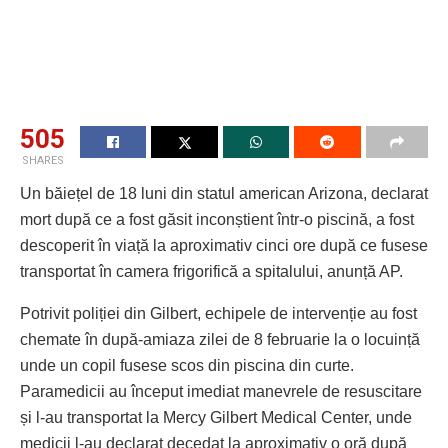
505
SHARES
Un băiețel de 18 luni din statul american Arizona, declarat
mort după ce a fost găsit inconștient într-o piscină, a fost
descoperit în viață la aproximativ cinci ore după ce fusese
transportat în camera frigorifică a spitalului, anunță AP.
Potrivit poliției din Gilbert, echipele de intervenție au fost
chemate în după-amiaza zilei de 8 februarie la o locuință
unde un copil fusese scos din piscina din curte.
Paramedicii au început imediat manevrele de resuscitare
și l-au transportat la Mercy Gilbert Medical Center, unde
medicii l-au declarat decedat la aproximativ o oră după