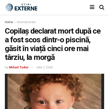
Home
Internationale
Copilaș declarat mort după ce
a fost scos dintr-o piscină,
găsit în viață cinci ore mai
târziu, la morgă
by
Mihail Tudor
iulie 7, 2026