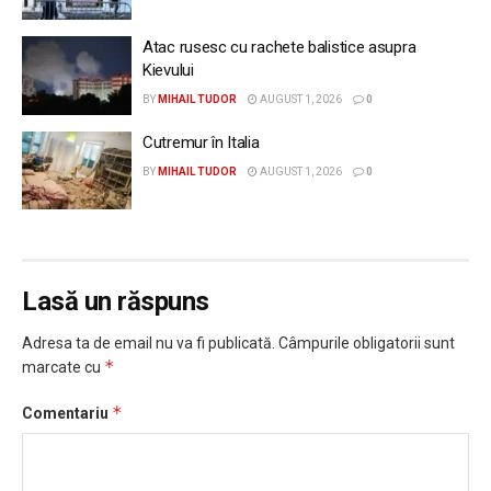
Atac rusesc cu rachete balistice asupra
Kievului
BY
MIHAIL TUDOR
AUGUST 1, 2026
0
Cutremur în Italia
BY
MIHAIL TUDOR
AUGUST 1, 2026
0
Lasă un răspuns
Adresa ta de email nu va fi publicată.
Câmpurile obligatorii sunt
*
marcate cu
*
Comentariu