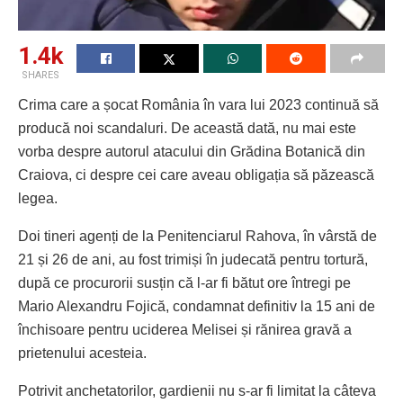
1.4k
SHARES
Crima care a șocat România în vara lui 2023 continuă să
producă noi scandaluri. De această dată, nu mai este
vorba despre autorul atacului din Grădina Botanică din
Craiova, ci despre cei care aveau obligația să păzească
legea.
Doi tineri agenți de la Penitenciarul Rahova, în vârstă de
21 și 26 de ani, au fost trimiși în judecată pentru tortură,
după ce procurorii susțin că l-ar fi bătut ore întregi pe
Mario Alexandru Fojică, condamnat definitiv la 15 ani de
închisoare pentru uciderea Melisei și rănirea gravă a
prietenului acesteia.
Potrivit anchetatorilor, gardienii nu s-ar fi limitat la câteva