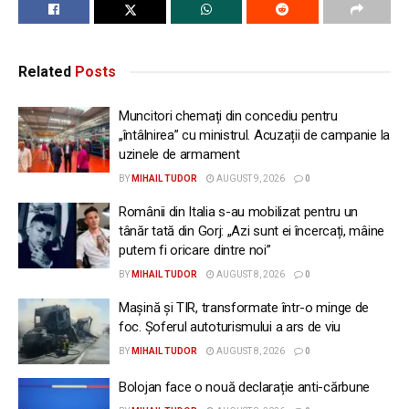
Related
Posts
Muncitori chemați din concediu pentru
„întâlnirea” cu ministrul. Acuzații de campanie la
uzinele de armament
BY
MIHAIL TUDOR
AUGUST 9, 2026
0
Românii din Italia s-au mobilizat pentru un
tânăr tată din Gorj: „Azi sunt ei încercați, mâine
putem fi oricare dintre noi”
BY
MIHAIL TUDOR
AUGUST 8, 2026
0
Mașină și TIR, transformate într-o minge de
foc. Șoferul autoturismului a ars de viu
BY
MIHAIL TUDOR
AUGUST 8, 2026
0
Bolojan face o nouă declarație anti-cărbune