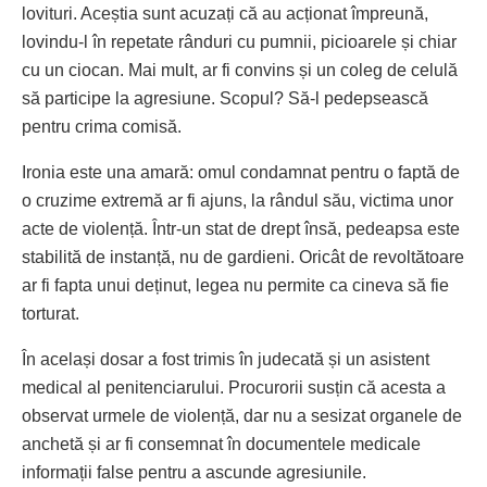
lovituri. Aceștia sunt acuzați că au acționat împreună,
lovindu-l în repetate rânduri cu pumnii, picioarele și chiar
cu un ciocan. Mai mult, ar fi convins și un coleg de celulă
să participe la agresiune. Scopul? Să-l pedepsească
pentru crima comisă.
Ironia este una amară: omul condamnat pentru o faptă de
o cruzime extremă ar fi ajuns, la rândul său, victima unor
acte de violență. Într-un stat de drept însă, pedeapsa este
stabilită de instanță, nu de gardieni. Oricât de revoltătoare
ar fi fapta unui deținut, legea nu permite ca cineva să fie
torturat.
În același dosar a fost trimis în judecată și un asistent
medical al penitenciarului. Procurorii susțin că acesta a
observat urmele de violență, dar nu a sesizat organele de
anchetă și ar fi consemnat în documentele medicale
informații false pentru a ascunde agresiunile.