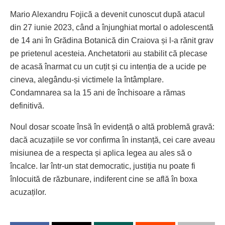
Mario Alexandru Fojică a devenit cunoscut după atacul
din 27 iunie 2023, când a înjunghiat mortal o adolescentă
de 14 ani în Grădina Botanică din Craiova și l-a rănit grav
pe prietenul acesteia. Anchetatorii au stabilit că plecase
de acasă înarmat cu un cuțit și cu intenția de a ucide pe
cineva, alegându-și victimele la întâmplare.
Condamnarea sa la 15 ani de închisoare a rămas
definitivă.
Noul dosar scoate însă în evidență o altă problemă gravă:
dacă acuzațiile se vor confirma în instanță, cei care aveau
misiunea de a respecta și aplica legea au ales să o
încalce. Iar într-un stat democratic, justiția nu poate fi
înlocuită de răzbunare, indiferent cine se află în boxa
acuzaților.