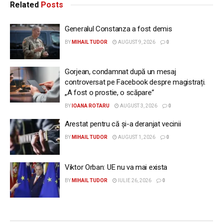
Related
Posts
Generalul Constanza a fost demis
BY
MIHAIL TUDOR
AUGUST 9, 2026
0
Gorjean, condamnat după un mesaj
controversat pe Facebook despre magistrați.
„A fost o prostie, o scăpare”
BY
IOANA ROTARU
AUGUST 3, 2026
0
Arestat pentru că și-a deranjat vecinii
BY
MIHAIL TUDOR
AUGUST 1, 2026
0
Viktor Orban: UE nu va mai exista
BY
MIHAIL TUDOR
IULIE 26, 2026
0