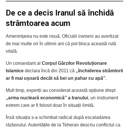
De ce a decis Iranul să închidă
strâmtoarea acum
Amenințarea nu este nouă. Oficialii iranieni au avertizat
de mai multe ori în ultimii ani că pot bloca această rută
vitală.
Un comandant al
Corpul Gărzilor Revoluționare
Islamice
declara încă din 2011 că
„închiderea strâmtorii
ar fi mai ușoară decât să bei un pahar cu apă”
.
Mult timp, experții au considerat această opțiune drept
„arma nucleară economică” a Iranului
, un instrument
extrem care ar fi folosit doar în situații limită.
Însă situația s-a schimbat radical după escaladarea
războiului. Autoritățile de la Teheran descriu conflictul ca