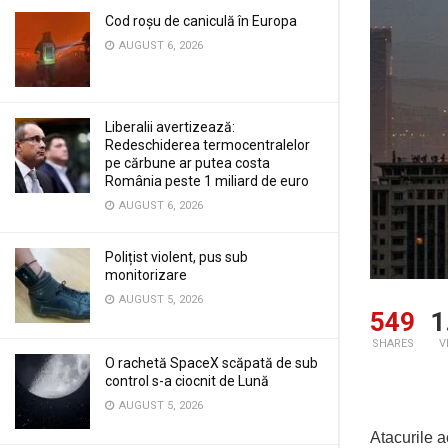
Cod roșu de caniculă în Europa
AUGUST 6, 2026
Liberalii avertizează:
Redeschiderea termocentralelor
pe cărbune ar putea costa
România peste 1 miliard de euro
AUGUST 6, 2026
Polițist violent, pus sub
monitorizare
AUGUST 5, 2026
549
1
SHARES
V
O rachetă SpaceX scăpată de sub
control s-a ciocnit de Lună
AUGUST 5, 2026
Atacurile 