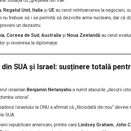
at situația cu „greșeala din Irak”.
a
,
Regatul Unit
,
Italia
și
UE
au cerut reîntoarcerea la negocieri, su
ui nu trebuie să i se permită să dezvolte arme nucleare, dar că d
preveni un dezastru.
ia
,
Coreea de Sud
,
Australia
și
Noua Zeelandă
au cerut evalu
ilor și revenirea la diplomație.
 din SUA și Israel: susținere totală pent
i
rul israelian
Benjamin Netanyahu
a numit atacurile „decizii ist
chimba istoria”.
dorul Israelului la ONU a afirmat că „Niciodată din nou” devine r
ile SUA.
cieni republicani americani, printre care
Lindsey Graham
,
John C