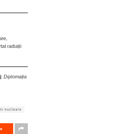
are,
at radiații
j:
Diplomația
ni nucleare
re