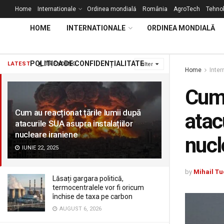
Home
Internationale
Ordinea mondială
România
AgroTech
Tehnol
HOME
INTERNATIONALE
ORDINEA MONDIALĂ
POLITICA DE CONFIDENȚIALITATE
LATEST
TRENDING
Filter
Home
Inter
Cum 
Cum au reacționat țările lumii după
atac
atacurile SUA asupra instalațiilor
nucleare iraniene
nucl
IUNIE 22, 2025
by
Mihail Tu
Lăsați gargara politică,
termocentralele vor fi oricum
închise de taxa pe carbon
AUGUST 6, 2026