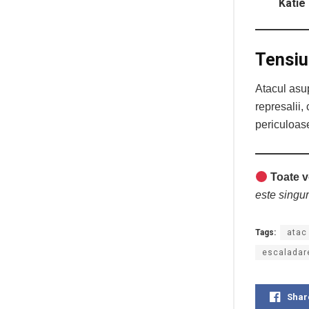
Katie 
Tensiun
Atacul asup
represalii,
periculoas
Toate v
este singur
Tags:
atac
escaladar
Shar