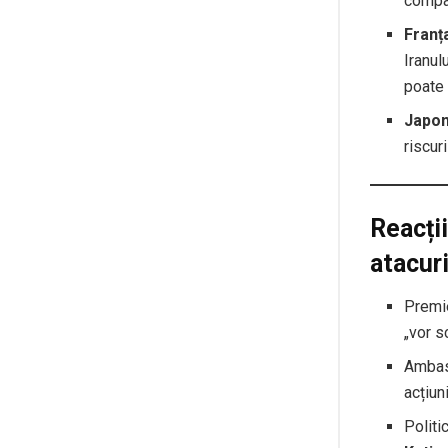
compar
Franț
Iranul
poate 
Japon
riscur
Reacții
atacur
Premie
„vor s
Ambasa
acțiun
Politi