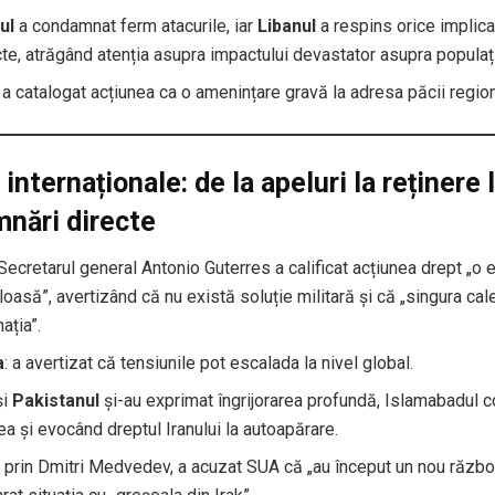
ul
a condamnat ferm atacurile, iar
Libanul
a respins orice implica
cte, atrăgând atenția asupra impactului devastator asupra populați
a catalogat acțiunea ca o amenințare gravă la adresa păcii region
 internaționale: de la apeluri la reținere 
nări directe
 Secretarul general Antonio Guterres a calificat acțiunea drept „o
loasă”, avertizând că nu există soluție militară și că „singura cal
ația”.
a
: a avertizat că tensiunile pot escalada la nivel global.
și
Pakistanul
și-au exprimat îngrijorarea profundă, Islamabadul
ea și evocând dreptul Iranului la autoapărare.
, prin Dmitri Medvedev, a acuzat SUA că „au început un nou război