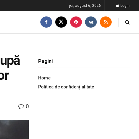
joi, august 6, 2026
Login
după
Pagini
or
Home
Politica de confidențialitate
0