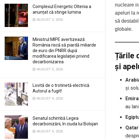
nucleare ir
Complexul Energetic Oltenia a
anunțat că stinge lumina
apeluri la 
AUGUST 5, 2026
să destabil
globale.
Ministrul MIPE avertizează:
România riscă să piardă miliarde
de euro din PNRR după
Țările 
modificarea legislației privind
decarbonizarea
și apel
AUGUST 5, 2026
Arabi
Lovită de o trotinetă electrică.
și solu
Autorul a fugit!
Emira
AUGUST 4, 2026
au lans
Egiptu
Senatul schimbă Legea
decarbonizării, în ciuda lui Bolojan
Qatar
AUGUST 4, 2026
despre