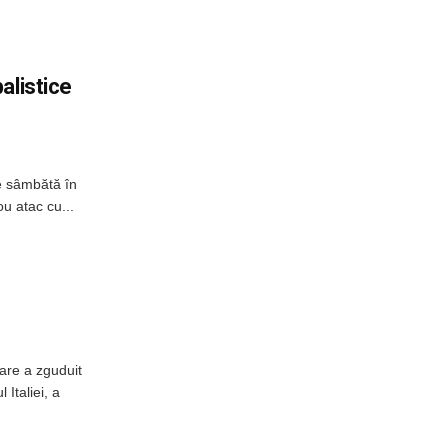
alistice
e sâmbătă în
u atac cu...
are a zguduit
 Italiei, a