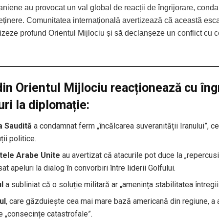
aniene au provocat un val global de reacții de îngrijorare, cond
reținere. Comunitatea internațională avertizează că această esc
izeze profund Orientul Mijlociu și să declanșeze un conflict cu 
din Orientul Mijlociu reacționează cu îng
uri la diplomație:
a Saudită
a condamnat ferm „încălcarea suveranității Iranului”, ce
ții politice.
tele Arabe Unite
au avertizat că atacurile pot duce la „repercusi
at apeluri la dialog în convorbiri între liderii Golfului.
l
a subliniat că o soluție militară ar „amenința stabilitatea întregii
ul
, care găzduiește cea mai mare bază americană din regiune, a 
 „consecințe catastrofale”.