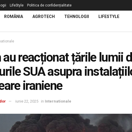
ogii
LifeStyle
Politica de confidențialitate
ROMÂNIA
AGROTECH
TEHNOLOGII
LIFESTYLE
nationale
au reacționat țările lumii 
urile SUA asupra instalațiil
eare iraniene
dor
iunie 22, 2025
in
Internationale