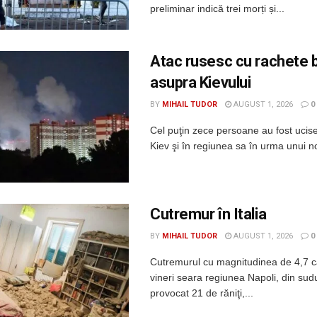
preliminar indică trei morți și...
Atac rusesc cu rachete b
asupra Kievului
BY
MIHAIL TUDOR
AUGUST 1, 2026
0
Cel puţin zece persoane au fost ucis
Kiev şi în regiunea sa în urma unui no
Cutremur în Italia
BY
MIHAIL TUDOR
AUGUST 1, 2026
0
Cutremurul cu magnitudinea de 4,7 c
vineri seara regiunea Napoli, din sudul
provocat 21 de răniţi,...