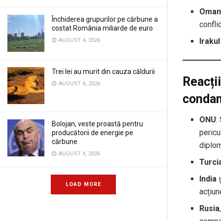
Oman
Închiderea grupurilor pe cărbune a
confli
costat România miliarde de euro
Irakul
AUGUST 4, 2026
Trei lei au murit din cauza căldurii
Reacții
AUGUST 4, 2026
condam
ONU
:
Bolojan, veste proastă pentru
pericu
producătorii de energie pe
cărbune
diplom
AUGUST 4, 2026
Turci
India
LOAD MORE
acțiun
Rusia