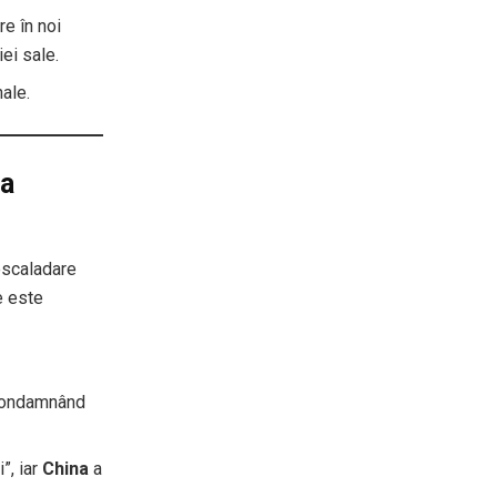
re în noi
ei sale.
ale.
la
 escaladare
e este
 condamnând
”, iar
China
a