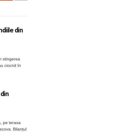
diile din
n stingerea
u ciocnit în
 din
, pe terasa
scova. Bilanțul