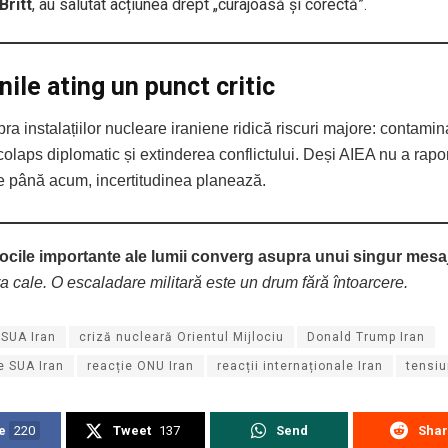
Britt
, au salutat acțiunea drept „curajoasă și corectă”.
ile ating un punct critic
ra instalațiilor nucleare iraniene ridică riscuri majore: contamin
 colaps diplomatic și extinderea conflictului. Deși AIEA nu a raport
e până acum, incertitudinea planează.
ocile importante ale lumii converg asupra unui singur mesa
a cale. O escaladare militară este un drum fără întoarcere.
 SUA Iran
criză nucleară Orientul Mijlociu
Donald Trump Iran
e SUA Iran
reacție ONU Iran
reacții internaționale Iran
tensiu
e
220
Tweet
137
Send
Sha