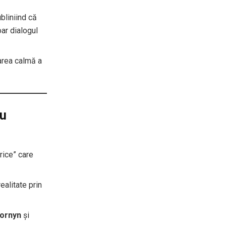
bliniind că
oar dialogul
area calmă a
ru
orice” care
ealitate prin
ornyn
și