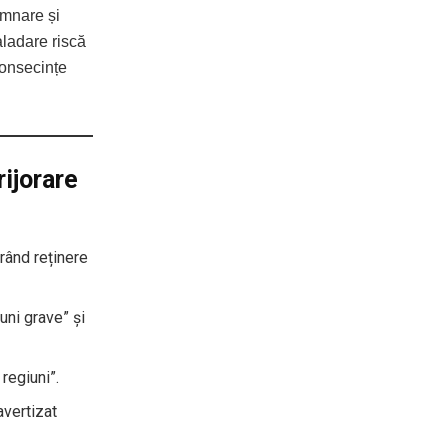
amnare și
aladare riscă
consecințe
rijorare
rând reținere
uni grave” și
 regiuni”.
avertizat