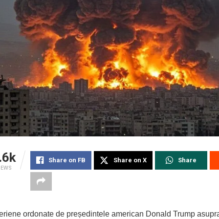
.6k
Share on FB
Share on X
Share
IEWS
aeriene ordonate de președintele american Donald Trump asupra 