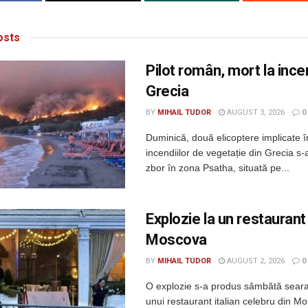
sts
Pilot român, mort la incen
Grecia
BY
MIHAIL TUDOR
AUGUST 3, 2026
0
Duminică, două elicoptere implicate î
incendiilor de vegetație din Grecia s-a
zbor în zona Psatha, situată pe...
Explozie la un restaurant
Moscova
BY
MIHAIL TUDOR
AUGUST 2, 2026
0
O explozie s-a produs sâmbătă seara
unui restaurant italian celebru din Mo