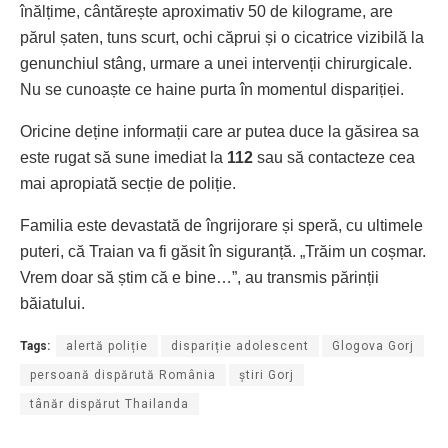
înălțime, cântărește aproximativ 50 de kilograme, are
părul șaten, tuns scurt, ochi căprui și o cicatrice vizibilă la
genunchiul stâng, urmare a unei intervenții chirurgicale.
Nu se cunoaște ce haine purta în momentul dispariției.
Oricine deține informații care ar putea duce la găsirea sa
este rugat să sune imediat la
112
sau să contacteze cea
mai apropiată secție de poliție.
Familia este devastată de îngrijorare și speră, cu ultimele
puteri, că Traian va fi găsit în siguranță. „Trăim un coșmar.
Vrem doar să știm că e bine…”, au transmis părinții
băiatului.
Tags:
alertă poliție
dispariție adolescent
Glogova Gorj
persoană dispărută România
știri Gorj
tânăr dispărut Thailanda