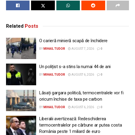
Related
Posts
O carieră minieră scapă de închidere
BY
MIHAIL TUDOR
AUGUST 7, 2026
0
Un polițist s-a stins la numai 44 de ani
BY
MIHAIL TUDOR
AUGUST 6, 2026
0
Lăsați gargara politică, termocentralele vor fi
oricum închise de taxa pe carbon
BY
MIHAIL TUDOR
AUGUST 6, 2026
0
Liberalii avertizează: Redeschiderea
termocentralelor pe cărbune ar putea costa
România peste 1 miliard de euro