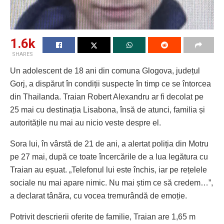
1.6k
SHARES
Un adolescent de 18 ani din comuna Glogova, județul
Gorj, a dispărut în condiții suspecte în timp ce se întorcea
din Thailanda. Traian Robert Alexandru ar fi decolat pe
25 mai cu destinația Lisabona, însă de atunci, familia și
autoritățile nu mai au nicio veste despre el.
Sora lui, în vârstă de 21 de ani, a alertat poliția din Motru
pe 27 mai, după ce toate încercările de a lua legătura cu
Traian au eșuat. „Telefonul lui este închis, iar pe rețelele
sociale nu mai apare nimic. Nu mai știm ce să credem…”,
a declarat tânăra, cu vocea tremurândă de emoție.
Potrivit descrierii oferite de familie, Traian are 1,65 m