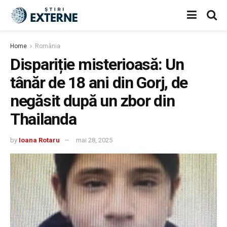
Home
România
Dispariție misterioasă: Un
tânăr de 18 ani din Gorj, de
negăsit după un zbor din
Thailanda
by
Ioana Rotaru
mai 28, 2025