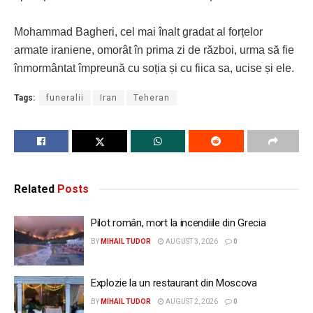
Mohammad Bagheri, cel mai înalt gradat al forțelor
armate iraniene, omorât în prima zi de război, urma să fie
înmormântat împreună cu soția și cu fiica sa, ucise și ele.
Tags:
funeralii
Iran
Teheran
Related
Posts
Pilot român, mort la incendiile din Grecia
BY
MIHAIL TUDOR
AUGUST 3, 2026
0
Explozie la un restaurant din Moscova
BY
MIHAIL TUDOR
AUGUST 2, 2026
0