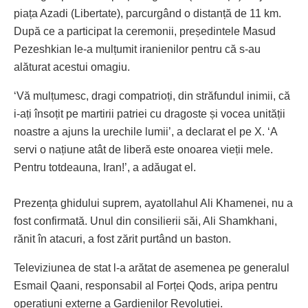
piața Azadi (Libertate), parcurgând o distanță de 11 km.
După ce a participat la ceremonii, președintele Masud
Pezeshkian le-a mulțumit iranienilor pentru că s-au
alăturat acestui omagiu.
‘Vă mulțumesc, dragi compatrioți, din străfundul inimii, că
i-ați însoțit pe martirii patriei cu dragoste și vocea unității
noastre a ajuns la urechile lumii’, a declarat el pe X. ‘A
servi o națiune atât de liberă este onoarea vieții mele.
Pentru totdeauna, Iran!’, a adăugat el.
Prezența ghidului suprem, ayatollahul Ali Khamenei, nu a
fost confirmată. Unul din consilierii săi, Ali Shamkhani,
rănit în atacuri, a fost zărit purtând un baston.
Televiziunea de stat l-a arătat de asemenea pe generalul
Esmail Qaani, responsabil al Forței Qods, aripa pentru
operațiuni externe a Gardienilor Revoluției.