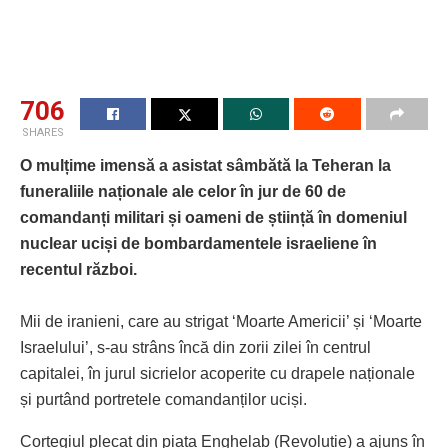
706
SHARES
O mulțime imensă a asistat sâmbătă la Teheran la
funeraliile naționale ale celor în jur de 60 de
comandanți militari și oameni de știință în domeniul
nuclear uciși de bombardamentele israeliene în
recentul război.
Mii de iranieni, care au strigat ‘Moarte Americii’ și ‘Moarte
Israelului’, s-au strâns încă din zorii zilei în centrul
capitalei, în jurul sicrielor acoperite cu drapele naționale
și purtând portretele comandanților uciși.
Cortegiul plecat din piața Enghelab (Revoluție) a ajuns în