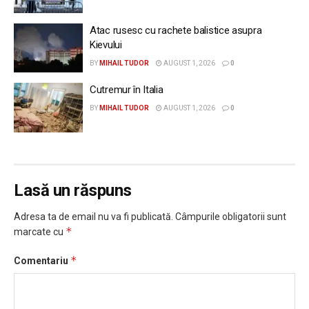
Atac rusesc cu rachete balistice asupra
Kievului
BY
MIHAIL TUDOR
AUGUST 1, 2026
0
Cutremur în Italia
BY
MIHAIL TUDOR
AUGUST 1, 2026
0
Lasă un răspuns
Adresa ta de email nu va fi publicată.
Câmpurile obligatorii sunt
*
marcate cu
*
Comentariu