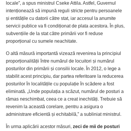
locale”, a spus ministrul Cseke Attila. Astfel, Guvernul
intenționează să impună reguli stricte pentru persoanele
și entitățile cu datorii către stat, iar accesul la anumite
servicii publice va fi condiționat de plata acestora. În plus,
subvențiile de la stat către primării vor fi reduse
proporțional cu sumele neachitate.
O altă măsură importantă vizează revenirea la principiul
proporționalității între numărul de locuitori și numărul
posturilor din primării și consilii locale. În 2012, o lege a
stabilit acest principiu, dar partea referitoare la reducerea
posturilor în localitățile cu populație în scădere a fost
eliminată. „Unde populația a scăzut, numărul de posturi a
rămas neschimbat, ceea ce a creat inechități. Trebuie să
revenim la această corelare, pentru a asigura o
administrare eficientă și echitabilă,” a subliniat ministrul.
În urma aplicării acestor măsuri,
zeci de mii de posturi