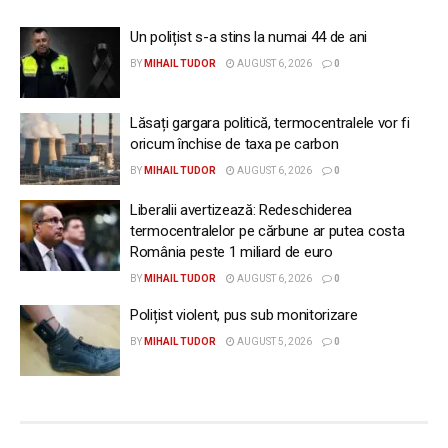
Un polițist s-a stins la numai 44 de ani
BY
MIHAIL TUDOR
AUGUST 6, 2026
0
Lăsați gargara politică, termocentralele vor fi
oricum închise de taxa pe carbon
BY
MIHAIL TUDOR
AUGUST 6, 2026
0
Liberalii avertizează: Redeschiderea
termocentralelor pe cărbune ar putea costa
România peste 1 miliard de euro
BY
MIHAIL TUDOR
AUGUST 6, 2026
0
Polițist violent, pus sub monitorizare
BY
MIHAIL TUDOR
AUGUST 5, 2026
0