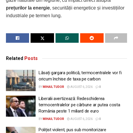
gaze naturale din regiune, cu impact direct asupra
prețurilor la energie
, securității energetice și investițiilor
industriale pe termen lung.
Related
Posts
Lăsați gargara politică, termocentralele vor fi
oricum închise de taxa pe carbon
BY
MIHAIL TUDOR
AUGUST 6, 2026
0
Liberalii avertizează: Redeschiderea
termocentralelor pe cărbune ar putea costa
România peste 1 miliard de euro
BY
MIHAIL TUDOR
AUGUST 6, 2026
0
Polițist violent, pus sub monitorizare