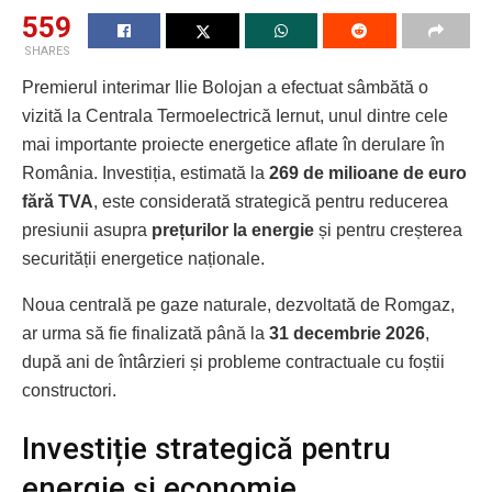
559
SHARES
Premierul interimar Ilie Bolojan a efectuat sâmbătă o
vizită la Centrala Termoelectrică Iernut, unul dintre cele
mai importante proiecte energetice aflate în derulare în
România. Investiția, estimată la
269 de milioane de euro
fără TVA
, este considerată strategică pentru reducerea
presiunii asupra
prețurilor la energie
și pentru creșterea
securității energetice naționale.
Noua centrală pe gaze naturale, dezvoltată de Romgaz,
ar urma să fie finalizată până la
31 decembrie 2026
,
după ani de întârzieri și probleme contractuale cu foștii
constructori.
Investiție strategică pentru
energie și economie