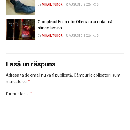
BY
MIHAIL TUDOR
AUGUST 5, 2026
0
Complexul Energetic Oltenia a anunțat că
stinge lumina
BY
MIHAIL TUDOR
AUGUST 5, 2026
0
Lasă un răspuns
Adresa ta de email nu va fi publicată.
Câmpurile obligatorii sunt
*
marcate cu
*
Comentariu