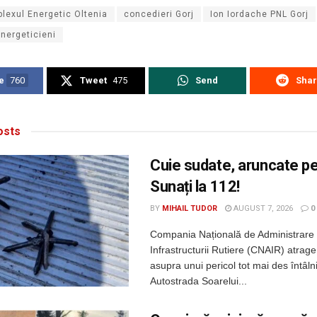
lexul Energetic Oltenia
concedieri Gorj
Ion Iordache PNL Gorj
energeticieni
e
760
Tweet
475
Send
Sha
sts
Cuie sudate, aruncate p
Sunați la 112!
BY
MIHAIL TUDOR
AUGUST 7, 2026
0
Compania Națională de Administrare
Infrastructurii Rutiere (CNAIR) atrage
asupra unui pericol tot mai des întâln
Autostrada Soarelui...