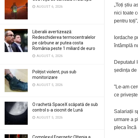
„Toți știu 
AUGUST 6, 2026
nici toate 
pentru toți
Liberalii avertizează:
Redeschiderea termocentralelor
Iordache p
pe cărbune ar putea costa
întâmplă nu
România peste 1 miliard de euro
AUGUST 6, 2026
Deputatul 
ședința de 
Polițist violent, pus sub
monitorizare
AUGUST 5, 2026
”Le-am ceru
ce privește
O rachetă SpaceX scăpată de sub
control s-a ciocnit de Lună
Salariații 
AUGUST 5, 2026
urmare a p
pleca încă
Complexul Energetic Oltenia a