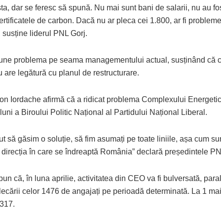
asta, dar se feresc să spună. Nu mai sunt bani de salarii, nu au f
certificatele de carbon. Dacă nu ar pleca cei 1.800, ar fi probleme
”, susține liderul PNL Gorj.
une problema pe seama managementului actual, susținând că 
 are legătură cu planul de restructurare.
Ion Iordache afirmă că a ridicat problema Complexului Energetic
luni a Biroului Politic Național al Partidului Național Liberal.
t să găsim o soluție, să fim asumați pe toate liniile, așa cum su
 direcția în care se îndreaptă România” declară președintele PN
spun că, în luna aprilie, activitatea din CEO va fi bulversată, para
lecării celor 1476 de angajați pe perioadă determinată. La 1 ma
 317.