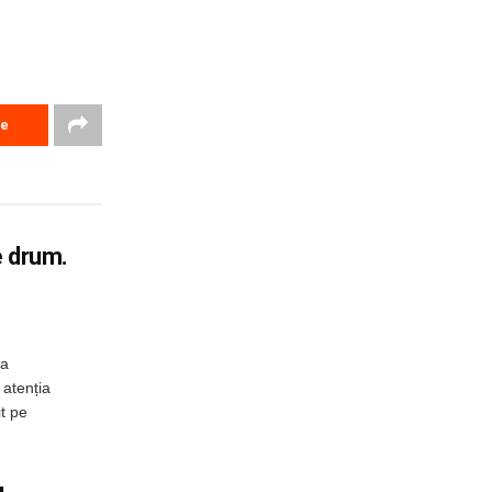
re
e drum.
 a
 atenția
it pe