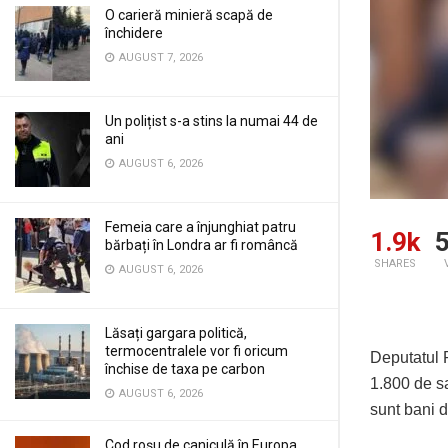
O carieră minieră scapă de
închidere
AUGUST 7, 2026
Un polițist s-a stins la numai 44 de
ani
AUGUST 6, 2026
Femeia care a înjunghiat patru
1.9k
5
bărbați în Londra ar fi româncă
SHARES
AUGUST 6, 2026
Lăsați gargara politică,
termocentralele vor fi oricum
Deputatul 
închise de taxa pe carbon
1.800 de sa
AUGUST 6, 2026
sunt bani d
Cod roșu de caniculă în Europa