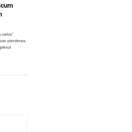
ricum
n
a salva”
doar pierderea
plexul