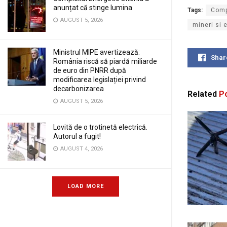
anunțat că stinge lumina
Tags:
Comp
AUGUST 5, 2026
mineri si 
Ministrul MIPE avertizează:
Shar
România riscă să piardă miliarde
de euro din PNRR după
modificarea legislației privind
decarbonizarea
Related
Po
AUGUST 5, 2026
Lovită de o trotinetă electrică.
Autorul a fugit!
AUGUST 4, 2026
LOAD MORE