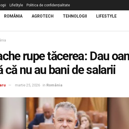
ogii
LifeStyle
Politica de confidențialitate
ROMÂNIA
AGROTECH
TEHNOLOGII
LIFESTYLE
nia
ache rupe tăcerea: Dau oa
ă că nu au bani de salarii
aru
martie 25, 2026
in
România