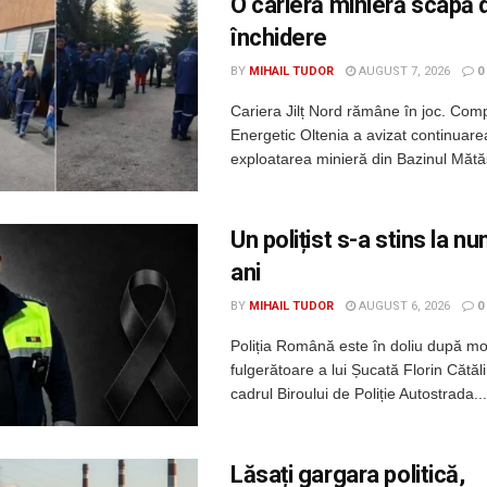
O carieră minieră scapă 
închidere
BY
MIHAIL TUDOR
AUGUST 7, 2026
0
Cariera Jilț Nord rămâne în joc. Com
Energetic Oltenia a avizat continuarea 
exploatarea minieră din Bazinul Mătăsa
Un polițist s-a stins la n
ani
BY
MIHAIL TUDOR
AUGUST 6, 2026
0
Poliția Română este în doliu după m
fulgerătoare a lui Șucată Florin Cătălin
cadrul Biroului de Poliție Autostrada...
Lăsați gargara politică,