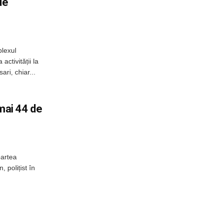
de
plexul
activității la
ri, chiar...
umai 44 de
oartea
, polițist în