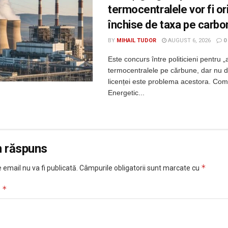
termocentralele vor fi o
închise de taxa pe carbo
BY
MIHAIL TUDOR
AUGUST 6, 2026
0
Este concurs între politicieni pentru „
termocentralele pe cărbune, dar nu 
licenței este problema acestora. Com
Energetic...
n răspuns
*
 email nu va fi publicată.
Câmpurile obligatorii sunt marcate cu
*
u