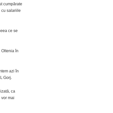
ost cumpărate
 cu salariile
ceea ce se
 Oltenia în
ntem azi în
L Gorj.
lizată, ca
i vor mai