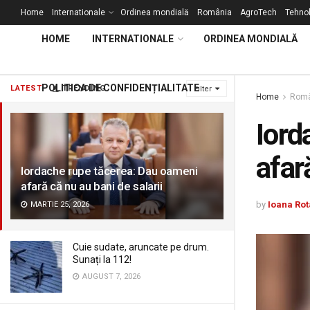
Home
Internationale
Ordinea mondială
România
AgroTech
Tehnol
HOME
INTERNATIONALE
ORDINEA MONDIALĂ
POLITICA DE CONFIDENȚIALITATE
LATEST
TRENDING
Filter
Home
Româ
Iord
afar
Iordache rupe tăcerea: Dau oameni
afară că nu au bani de salarii
by
Ioana Rot
MARTIE 25, 2026
Cuie sudate, aruncate pe drum.
Sunați la 112!
AUGUST 7, 2026