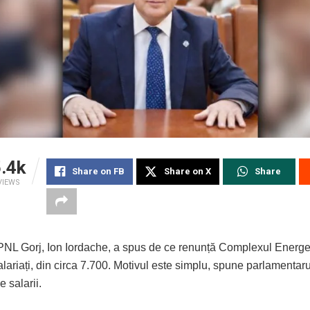
.4k
Share on FB
Share on X
Share
VIEWS
PNL Gorj, Ion Iordache, a spus de ce renunță Complexul Energet
lariați, din circa 7.700. Motivul este simplu, spune parlamentarul
e salarii.