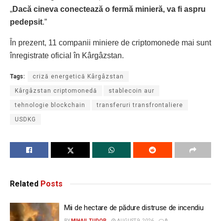
„
Dacă cineva conectează o fermă minieră, va fi aspru
pedepsit
.”
În prezent, 11 companii miniere de criptomonede mai sunt
înregistrate oficial în Kârgâzstan.
Tags:
criză energetică Kârgâzstan
Kârgâzstan criptomonedă
stablecoin aur
tehnologie blockchain
transferuri transfrontaliere
USDKG
Related
Posts
Mii de hectare de pădure distruse de incendiu
BY
MIHAIL TUDOR
AUGUST 9, 2026
0