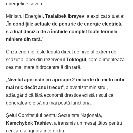
energetice severe.
Ministrul Energiei,
Taalaibek Ibrayev
, a explicat situația:
„
În condițiile actuale de penurie de energie electrică,
s-a luat decizia de a închide complet toate fermele
miniere din țară
.”
Criza energiei este legată direct de nivelul extrem de
scăzut al apei din rezervorul
Toktogul
, care alimentează
cea mai mare hidrocentrală din țară.
„
Nivelul apei este cu aproape 2 miliarde de metri cubi
mai mic decât anul trecut
”, a avertizat ministrul,
adăugând că fără economii drastice există riscul ca
generatoarele să nu mai poată funcționa.
Șeful Comitetului pentru Securitate Națională,
Kamchybek Tashiev
, a transmis un mesaj tăios pentru
cei care ar ignora interdicția: