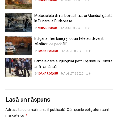
Motocicletă din al Doilea Război Mondial, găsită
în Dunăre la Budapesta
BY
MIHAIL TUDOR
AUGUST 8, 2026
0
Bulgaria: Trei băieți și două fete au devenit
‘vânători de pedofili’
BY
IOANA ROTARU
AUGUST 8, 2026
0
Femeia care a înjunghiat patru bărbați în Londra
ar fi româncă
BY
IOANA ROTARU
AUGUST 6, 2026
0
Lasă un răspuns
Adresa ta de email nu va fi publicată.
Câmpurile obligatorii sunt
*
marcate cu