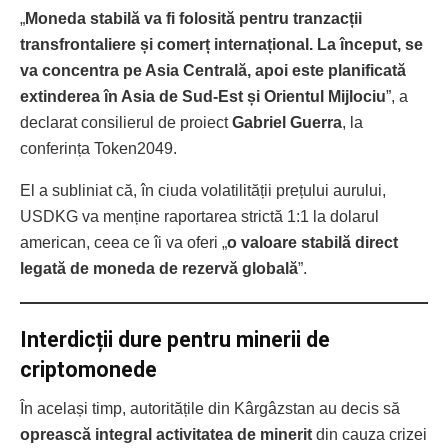
„
Moneda stabilă va fi folosită pentru tranzacții
transfrontaliere și comerț internațional. La început, se
va concentra pe Asia Centrală, apoi este planificată
extinderea în Asia de Sud-Est și Orientul Mijlociu
”, a
declarat consilierul de proiect
Gabriel Guerra
, la
conferința Token2049.
El a subliniat că, în ciuda volatilității prețului aurului,
USDKG va menține raportarea strictă 1:1 la dolarul
american, ceea ce îi va oferi „
o valoare stabilă direct
legată de moneda de rezervă globală
”.
Interdicții dure pentru minerii de
criptomonede
În același timp, autoritățile din Kârgâzstan au decis să
oprească integral activitatea de minerit
din cauza crizei