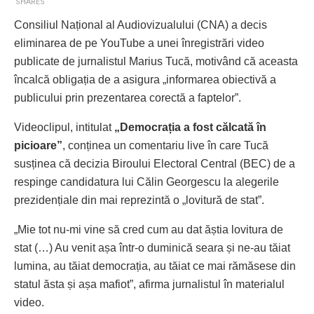
SHARES
Consiliul Național al Audiovizualului (CNA) a decis
eliminarea de pe YouTube a unei înregistrări video
publicate de jurnalistul Marius Tucă, motivând că aceasta
încalcă obligația de a asigura „informarea obiectivă a
publicului prin prezentarea corectă a faptelor”.
Videoclipul, intitulat
„Democrația a fost călcată în
picioare”
, conținea un comentariu live în care Tucă
susținea că decizia Biroului Electoral Central (BEC) de a
respinge candidatura lui Călin Georgescu la alegerile
prezidențiale din mai reprezintă o „lovitură de stat”.
„Mie tot nu-mi vine să cred cum au dat ăștia lovitura de
stat (…) Au venit așa într-o duminică seara și ne-au tăiat
lumina, au tăiat democrația, au tăiat ce mai rămăsese din
statul ăsta și așa mafiot”, afirma jurnalistul în materialul
video.