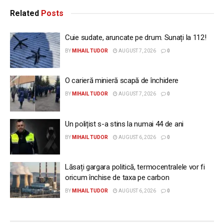
Related
Posts
Cuie sudate, aruncate pe drum. Sunați la 112!
BY
MIHAIL TUDOR
AUGUST 7, 2026
0
O carieră minieră scapă de închidere
BY
MIHAIL TUDOR
AUGUST 7, 2026
0
Un polițist s-a stins la numai 44 de ani
BY
MIHAIL TUDOR
AUGUST 6, 2026
0
Lăsați gargara politică, termocentralele vor fi
oricum închise de taxa pe carbon
BY
MIHAIL TUDOR
AUGUST 6, 2026
0