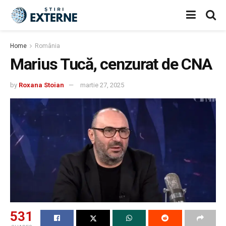
Home
România
Marius Tucă, cenzurat de CNA
by
Roxana Stoian
martie 27, 2025
531