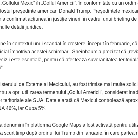
Golfului Mexic” în „Golful Americii”, în conformitate cu un ordin
fostul președinte american Donald Trump. Președintele mexica
 confirmat acțiunea în justiție vineri, în cadrul unui briefing de
ulte detalii juridice.
ne în contextul unui scandal în creștere, început în februarie, c
ficial împotriva acestei schimbări. Sheinbaum a precizat că „revi
ecizii este esențială, pentru că afectează suveranitatea teritorial
”.
nisterului de Externe al Mexicului, au fost trimise mai multe solici
ru a opri utilizarea termenului „Golful Americii”, considerat ina
or teritoriale ale SUA. Datele arată că Mexicul controlează apro
SUA 46%, iar Cuba 5%.
denumirii în platforma Google Maps a fost activată pentru utiliz
a scurt timp după ordinul lui Trump din ianuarie, în care partea 