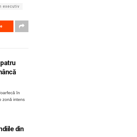
n executiv
re
 patru
omâncă
foarfecă în
o zonă intens
diile din