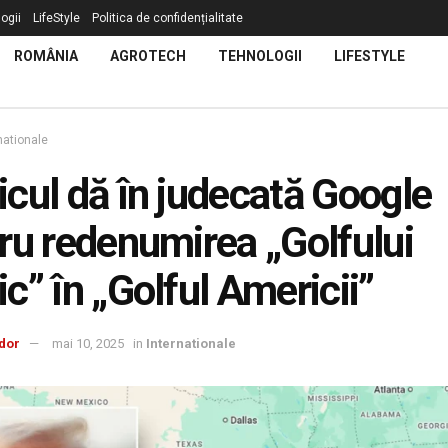
ogii
LifeStyle
Politica de confidențialitate
ROMÂNIA
AGROTECH
TEHNOLOGII
LIFESTYLE
nationale
cul dă în judecată Google
ru redenumirea „Golfului
c” în „Golful Americii”
dor
mai 10, 2025
in
Internationale