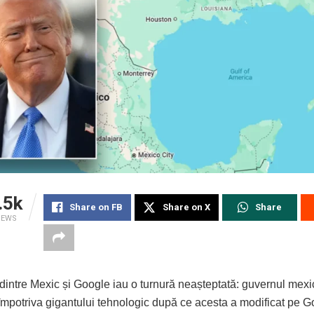
.5k
Share on FB
Share on X
Share
IEWS
dintre Mexic și Google iau o turnură neașteptată: guvernul mexi
împotriva gigantului tehnologic după ce acesta a modificat pe 