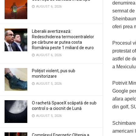
denumirea „
AUGUST 6, 2026
semnat de 
Sheinbaum a
oferi prea m
Liberalii avertizează:
Redeschiderea termocentralelor
pe cărbune ar putea costa
Procesul vi
România peste 1 miliard de euro
protestat o
AUGUST 6, 2026
astfel de d
a Mexicului
Polițist violent, pus sub
monitorizare
Potrivit Mi
AUGUST 5, 2026
Google pent
afara apel
O rachetă SpaceX scăpată de sub
din golf, 
control s-a ciocnit de Lună
AUGUST 5, 2026
Schimbarea 
americani l
Complexul Energetic Oltenia a