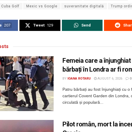
 Cuba Golf
Mexic vs Google
suveranitate digitală
Trump ordi
e
207
Tweet
129
Send
Sha
sts
Femeia care a înjunghiat
bărbați în Londra ar fi r
BY
IOANA ROTARU
AUGUST 6, 2026
0
Patru bărbați au fost înjunghiați cu o 
cartierul Covent Garden din Londra, 
circulată și populară...
Pilot român, mort la incen