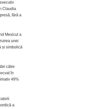
 executiv
n Claudia
 presă, fără a
ând Mexicul a
zuirea unei
ă și simbolică
tări către
decvat în
ximativ 49%
atorii
nordică a