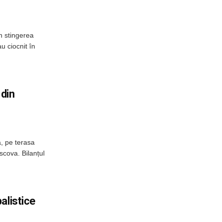
n stingerea
u ciocnit în
 din
, pe terasa
scova. Bilanțul
alistice