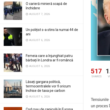
O carieră minieră scapă de
închidere
AUGUST 7, 2026
Un polițist s-a stins la numai 44 de
ani
AUGUST 6, 2026
Femeia care a înjunghiat patru
bărbați în Londra ar fi româncă
AUGUST 6, 2026
517
1
SHARES
V
Lăsați gargara politică,
termocentralele vor fi oricum
închise de taxa pe carbon
AUGUST 6, 2026
Tensiunile 
un proces 
Cod roșu de caniculă în Europa