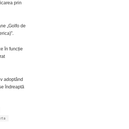
ficarea prin
âne „Golfo de
rica)”.
ce în funcție
rat
tiv adoptând
 se îndreaptă
arta