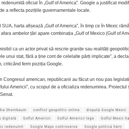
a redenumită oficial în „Gulf of America”. Google a justificat modi
 de a reflecta pozițiile guvernamentale locale.
ul SUA, harta afișează „Gulf of America”, în timp ce în Mexic răm
 afara ambelor țări apare combinația „Gulf of Mexico (Gulf of Ame
isibil ca un actor privat să rescrie granițe sau realități geopoliti
le unui stat, fără a ține cont de celelalte părți implicate”, a decla
 criticând ferm poziția Google.
 în Congresul american, republicanii au făcut un nou pas legisla
ului Americii”, cu scopul de a oficializa redenumirea. Proiectul
Senat.
dia Sheinbaum
conflict geopolitic online
dispută Google Mexic
ă digitală
Golful Americii
Golful Americii lege
Golful Mexic h
xic redenumit
Google Maps controverse
Google politică hărți