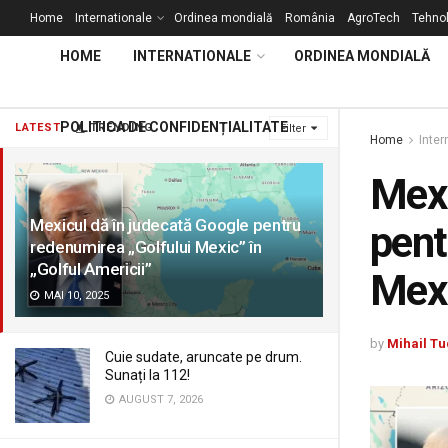
Home
Internationale
Ordinea mondială
România
AgroTech
Tehnol
HOME
INTERNATIONALE
ORDINEA MONDIALĂ
POLITICA DE CONFIDENȚIALITATE
LATEST
TRENDING
Filter
Home
Inter
Mexi
Mexicul dă în judecată Google pentru
pent
redenumirea „Golfului Mexic” în
„Golful Americii”
Mexi
MAI 10, 2025
by
Mihail Tu
Cuie sudate, aruncate pe drum.
Sunați la 112!
AUGUST 7, 2026