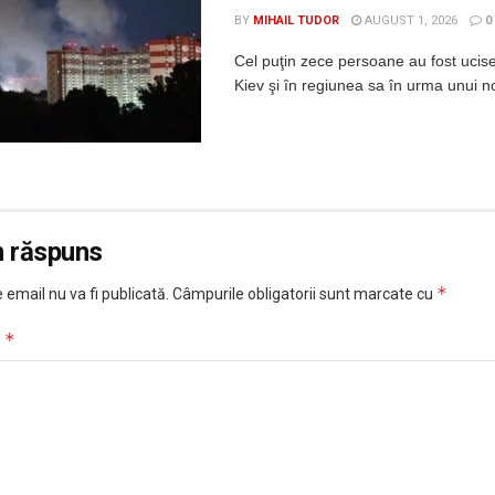
BY
MIHAIL TUDOR
AUGUST 1, 2026
0
Cel puţin zece persoane au fost ucis
Kiev şi în regiunea sa în urma unui no
n răspuns
*
 email nu va fi publicată.
Câmpurile obligatorii sunt marcate cu
*
u