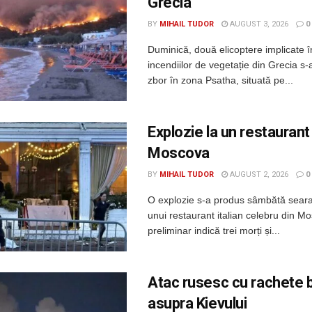
Grecia
BY
MIHAIL TUDOR
AUGUST 3, 2026
0
Duminică, două elicoptere implicate î
incendiilor de vegetație din Grecia s-a
zbor în zona Psatha, situată pe...
Explozie la un restaurant
Moscova
BY
MIHAIL TUDOR
AUGUST 2, 2026
0
O explozie s-a produs sâmbătă seara
unui restaurant italian celebru din Mo
preliminar indică trei morți și...
Atac rusesc cu rachete b
asupra Kievului