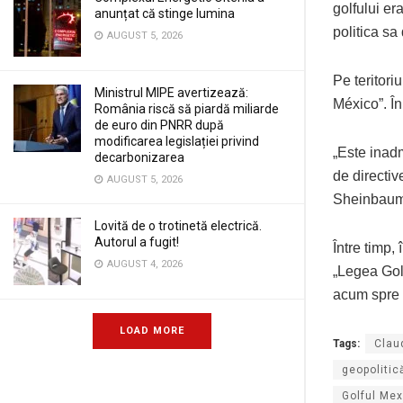
golfului er
anunțat că stinge lumina
politica sa
AUGUST 5, 2026
Pe teritori
Ministrul MIPE avertizează:
México”. În
România riscă să piardă miliarde
de euro din PNRR după
modificarea legislației privind
„Este inadm
decarbonizarea
de directive
AUGUST 5, 2026
Sheinbaum,
Lovită de o trotinetă electrică.
Autorul a fugit!
Între timp,
AUGUST 4, 2026
„Legea Golf
acum spre 
LOAD MORE
Tags:
Clau
geopolitic
Golful Me