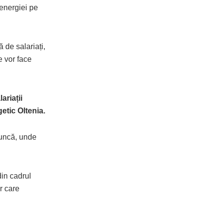
 energiei pe
 de salariați,
e vor face
ariații
etic Oltenia.
 muncă, unde
din cadrul
r care