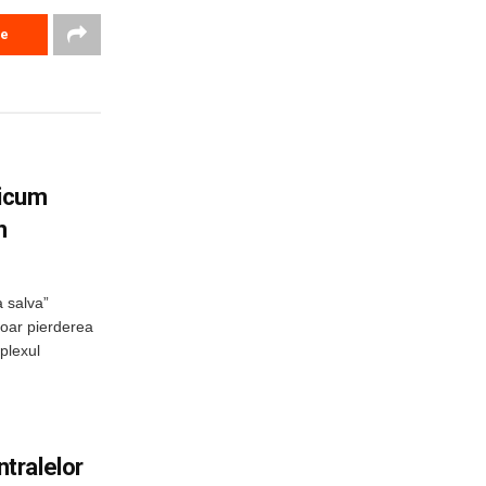
re
ricum
n
a salva”
doar pierderea
plexul
tralelor