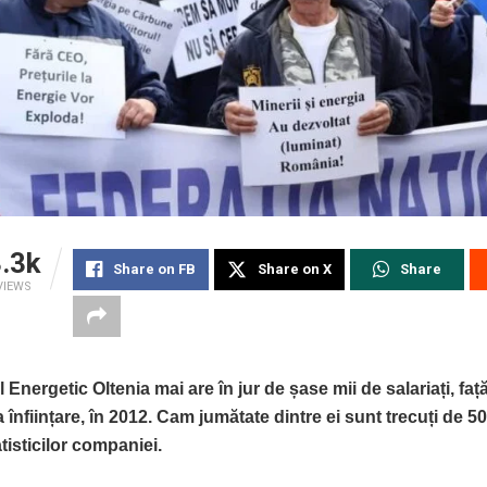
.3k
Share on FB
Share on X
Share
VIEWS
Energetic Oltenia mai are în jur de șase mii de salariați, faț
a înființare, în 2012. Cam jumătate dintre ei sunt trecuți de 50
atisticilor companiei.