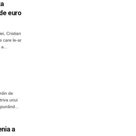
ta
 de euro
ei, Cristian
e care le-ar
a...
rdin de
triva unui
spunând...
enia a