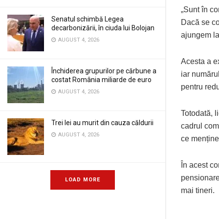
„Sunt în c
Senatul schimbă Legea
Dacă se con
decarbonizării, în ciuda lui Bolojan
ajungem la
AUGUST 4, 2026
Acesta a e
Închiderea grupurilor pe cărbune a
iar numărul
costat România miliarde de euro
pentru red
AUGUST 4, 2026
Totodată, l
Trei lei au murit din cauza căldurii
cadrul comp
AUGUST 4, 2026
ce menține
În acest co
pensionare 
LOAD MORE
mai tineri.