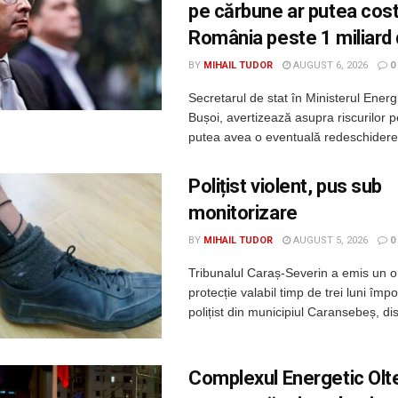
pe cărbune ar putea cos
România peste 1 miliard
BY
MIHAIL TUDOR
AUGUST 6, 2026
0
Secretarul de stat în Ministerul Energi
Bușoi, avertizează asupra riscurilor p
putea avea o eventuală redeschidere 
Polițist violent, pus sub
monitorizare
BY
MIHAIL TUDOR
AUGUST 5, 2026
0
Tribunalul Caraș-Severin a emis un o
protecție valabil timp de trei luni împo
polițist din municipiul Caransebeș, di
Complexul Energetic Olt