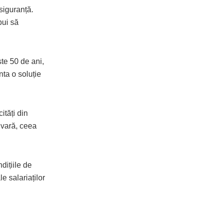
siguranță.
bui să
te 50 de ani,
nta o soluție
ități din
 vară, ceea
dițiile de
e salariaților