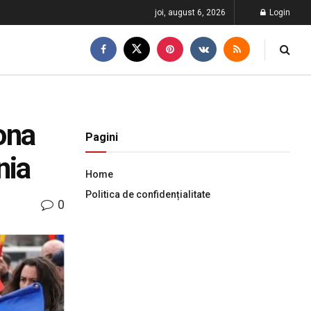
joi, august 6, 2026
Login
iona
Pagini
nia
Home
Politica de confidențialitate
0