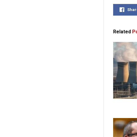
Shar
Related
Po