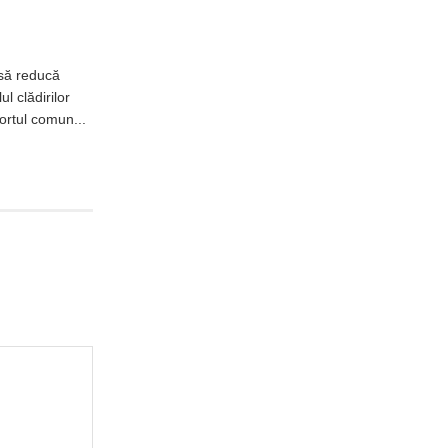
 să reducă
l clădirilor
fortul comun...