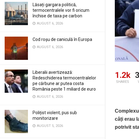
Lăsați gargara politică,
termocentralele vor fi oricum
închise de taxa pe carbon
AUGUST 6, 2026
Cod roșu de caniculă în Europa
AUGUST 6, 2026
Liberalii avertizează:
1.2k
3
Redeschiderea termocentralelor
SHARES
pe cărbune ar putea costa
România peste 1 miliard de euro
AUGUST 6, 2026
Complexul 
Polițist violent, pus sub
monitorizare
câți erau l
AUGUST 5, 2026
potrivit st