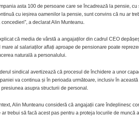
ompania asta 100 de persoane care se încadrează la pensie, cu 
tinuă cu ieșirea oamenilor la pensie, sunt convins că nu ar tre
 concedieri”, a declarat Alin Munteanu.
xplicat că media de vârstă a angajaților din cadrul CEO depășeș
 mare al salariaților aflați aproape de pensionare poate repreze
ucerea naturală a personalului.
iderul sindical avertizează că procesul de închidere a unor capac
aniei va continua și în perioada următoare, inclusiv în această
 presiunea asupra structurii de personal.
ntext, Alin Munteanu consideră că angajații care îndeplinesc con
ar trebui să facă acest pas pentru a proteja locurile de muncă al