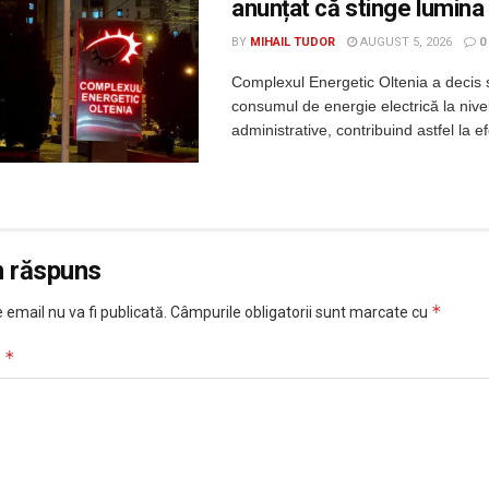
anunțat că stinge lumina
BY
MIHAIL TUDOR
AUGUST 5, 2026
0
Complexul Energetic Oltenia a decis
consumul de energie electrică la nivelu
administrative, contribuind astfel la e
n răspuns
*
 email nu va fi publicată.
Câmpurile obligatorii sunt marcate cu
*
u