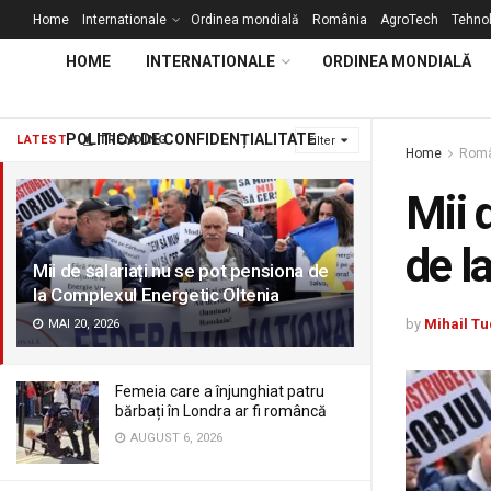
Home
Internationale
Ordinea mondială
România
AgroTech
Tehnol
HOME
INTERNATIONALE
ORDINEA MONDIALĂ
POLITICA DE CONFIDENȚIALITATE
LATEST
TRENDING
Filter
Home
Româ
Mii 
de l
Mii de salariați nu se pot pensiona de
la Complexul Energetic Oltenia
by
Mihail Tu
MAI 20, 2026
Femeia care a înjunghiat patru
bărbați în Londra ar fi româncă
AUGUST 6, 2026