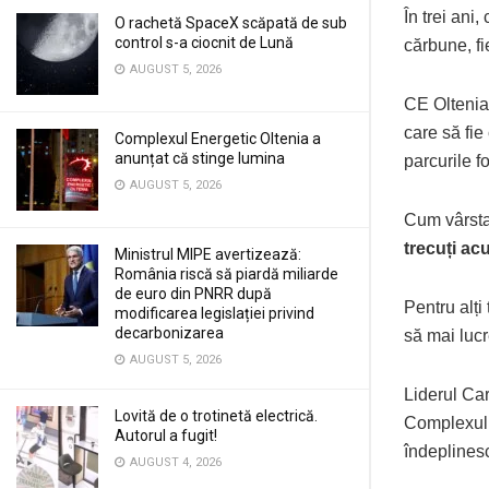
În trei ani
O rachetă SpaceX scăpată de sub
control s-a ciocnit de Lună
cărbune, fi
AUGUST 5, 2026
CE Oltenia 
care să fie
Complexul Energetic Oltenia a
anunțat că stinge lumina
parcurile f
AUGUST 5, 2026
Cum vârsta
trecuți ac
Ministrul MIPE avertizează:
România riscă să piardă miliarde
de euro din PNRR după
Pentru alți
modificarea legislației privind
decarbonizarea
să mai lucr
AUGUST 5, 2026
Liderul Car
Lovită de o trotinetă electrică.
Complexul E
Autorul a fugit!
îndeplinesc
AUGUST 4, 2026