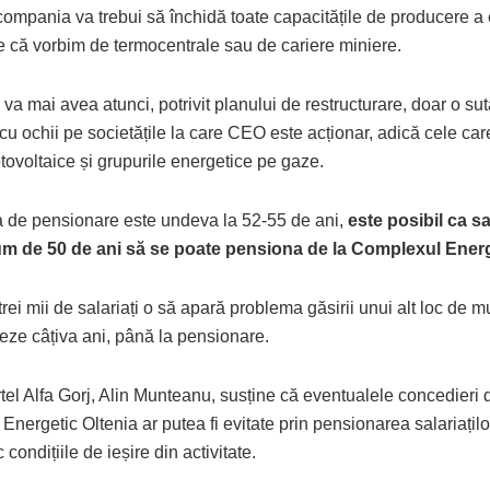
, compania va trebui să închidă toate capacitățile de producere a
e că vorbim de termocentrale sau de cariere miniere.
va mai avea atunci, potrivit planului de restructurare, doar o sută
 cu ochii pe societățile la care CEO este acționar, adică cele car
otovoltaice și grupurile energetice pe gaze.
 de pensionare este undeva la 52-55 de ani,
este posibil ca sal
um de 50 de ani să se poate pensiona de la Complexul Energ
 trei mii de salariați o să apară problema găsirii unui alt loc de
eze câțiva ani, până la pensionare.
tel Alfa Gorj, Alin Munteanu, susține că eventualele concedieri 
nergetic Oltenia ar putea fi evitate prin pensionarea salariațilo
 condițiile de ieșire din activitate.