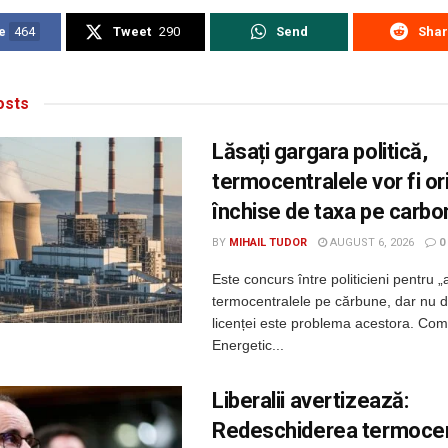
e
464
Tweet
290
Send
Sha
sts
Lăsați gargara politică,
termocentralele vor fi o
închise de taxa pe carbo
BY
MIHAIL TUDOR
AUGUST 6, 2026
0
Este concurs între politicieni pentru „
termocentralele pe cărbune, dar nu 
licenței este problema acestora. Com
Energetic...
Liberalii avertizează:
Redeschiderea termocen