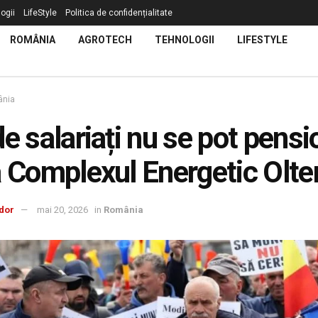
ogii
LifeStyle
Politica de confidențialitate
ROMÂNIA
AGROTECH
TEHNOLOGII
LIFESTYLE
nia
de salariați nu se pot pens
a Complexul Energetic Olte
dor
mai 20, 2026
in
România