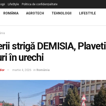
ogii
LifeStyle
Politica de confidențialitate
ROMÂNIA
AGROTECH
TEHNOLOGII
LIFESTYLE
nia
rii strigă DEMISIA, Plaveti
ri în urechi
dor
martie 4, 2026
in
România