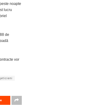
t peste noapte
st lucru
briel
788 de
ioadă
contracte vor
geticieni
re