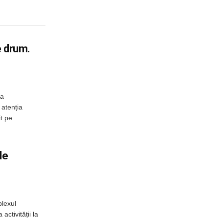
e drum.
 a
 atenția
it pe
de
plexul
activității la