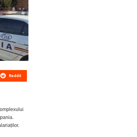
Reddit
Complexului
mpania.
ariaților.