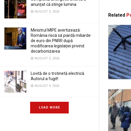
anunțat că stinge lumina
AUGUST 5, 2026
Related
Po
Ministrul MIPE avertizează:
România riscă să piardă miliarde
de euro din PNRR după
modificarea legislației privind
decarbonizarea
AUGUST 5, 2026
Lovită de o trotinetă electrică.
Autorul a fugit!
AUGUST 4, 2026
LOAD MORE