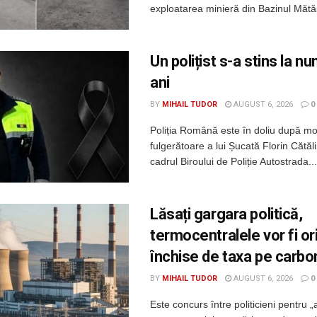
exploatarea minieră din Bazinul Mătăsa
Un polițist s-a stins la n
ani
BY
MIHAIL TUDOR
AUGUST 6, 2026
0
Poliția Română este în doliu după m
fulgerătoare a lui Șucată Florin Cătălin
cadrul Biroului de Poliție Autostrada...
Lăsați gargara politică,
termocentralele vor fi o
închise de taxa pe carbo
BY
MIHAIL TUDOR
AUGUST 6, 2026
0
Este concurs între politicieni pentru „