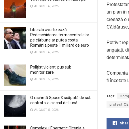
Protestatar
AUGUST 6, 2026
un plan în 
creează o n
Căldărușe,
Liberalii avertizează:
Redeschiderea termocentralelor
pe cărbune ar putea costa
Potrivit re
România peste 1 miliard de euro
angajați, d
AUGUST 6, 2026
determinat
Polițist violent, pus sub
monitorizare
Compania și
AUGUST 5, 2026
fi încetate 
Tags:
Comp
O rachetă SpaceX scăpată de sub
control s-a ciocnit de Lună
protest CE
AUGUST 5, 2026
Shar
Complexul Energetic Oltenia a