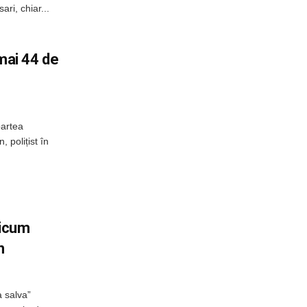
ri, chiar...
umai 44 de
oartea
, polițist în
ricum
n
a salva”