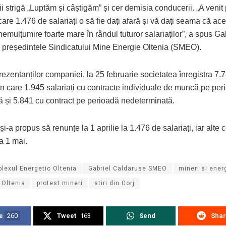
ii strigă „Luptăm și câștigăm” și cer demisia conducerii. „A veni
care 1.476 de salariați o să fie dați afară și vă dați seama că ace
emulțumire foarte mare în rândul tuturor salariaților”, a spus Ga
 președintele Sindicatului Mine Energie Oltenia (SMEO).
prezentanților companiei, la 25 februarie societatea înregistra 7.
in care 1.945 salariați cu contracte individuale de muncă pe per
ă și 5.841 cu contract pe perioadă nedeterminată.
-a propus să renunțe la 1 aprilie la 1.476 de salariați, iar alte 
la 1 mai.
lexul Energetic Oltenia
Gabriel Caldaruse SMEO
mineri si ener
 Oltenia
protest mineri
stiri din Gorj
e
260
Tweet
163
Send
Sha