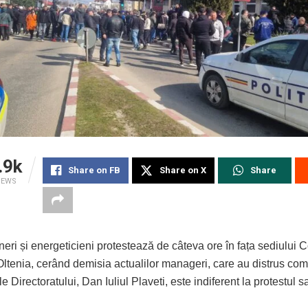
.9k
Share on FB
Share on X
Share
IEWS
eri și energeticieni protestează de câteva ore în fața sediului 
Oltenia, cerând demisia actualilor manageri, care au distrus co
 Directoratului, Dan Iuliul Plaveti, este indiferent la protestul sal