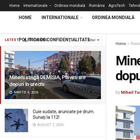
Home
Internationale
Ordinea mondială
România
AgroTech
Tehnol
HOME
INTERNATIONALE
ORDINEA MONDIALĂ
POLITICA DE CONFIDENȚIALITATE
LATEST
TRENDING
Filter
Home
Româ
Mine
dopu
Minerii strigă DEMISIA, Plaveti are
dopuri în urechi
by
Mihail Tu
MARTIE 4, 2026
Cuie sudate, aruncate pe drum.
Sunați la 112!
AUGUST 7, 2026