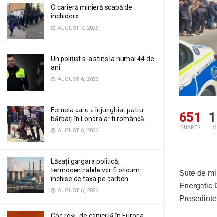
O carieră minieră scapă de
închidere
AUGUST 7, 2026
Un polițist s-a stins la numai 44 de
ani
AUGUST 6, 2026
Femeia care a înjunghiat patru
651
1
bărbați în Londra ar fi româncă
SHARES
V
AUGUST 6, 2026
Lăsați gargara politică,
termocentralele vor fi oricum
Sute de min
închise de taxa pe carbon
Energetic 
AUGUST 6, 2026
Președintele
Cod roșu de caniculă în Europa