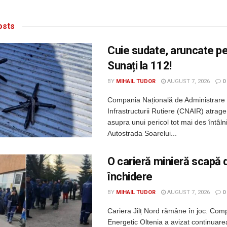
sts
Cuie sudate, aruncate p
Sunați la 112!
BY
MIHAIL TUDOR
AUGUST 7, 2026
0
Compania Națională de Administrare
Infrastructurii Rutiere (CNAIR) atrage
asupra unui pericol tot mai des întâln
Autostrada Soarelui...
O carieră minieră scapă 
închidere
BY
MIHAIL TUDOR
AUGUST 7, 2026
0
Cariera Jilț Nord rămâne în joc. Com
Energetic Oltenia a avizat continuarea 