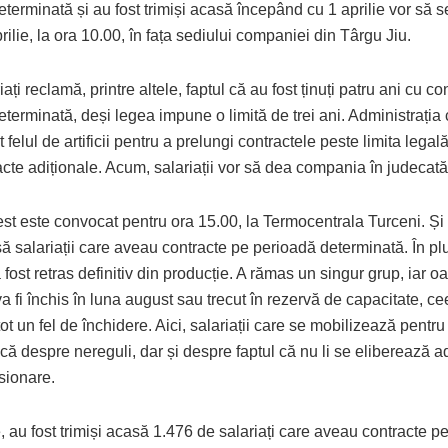
terminată și au fost trimiși acasă începând cu 1 aprilie vor să 
prilie, la ora 10.00, în fața sediului companiei din Târgu Jiu.
iați reclamă, printre altele, faptul că au fost ținuți patru ani cu c
terminată, deși legea impune o limită de trei ani. Administrația
t felul de artificii pentru a prelungi contractele peste limita legală
cte adiționale. Acum, salariații vor să dea compania în judecată
est este convocat pentru ora 15.00, la Termocentrala Turceni. Și 
să salariații care aveau contracte pe perioadă determinată. În pl
 fost retras definitiv din producție. A rămas un singur grup, iar 
a fi închis în luna august sau trecut în rezervă de capacitate, c
t un fel de închidere. Aici, salariații care se mobilizează pentru
ă despre nereguli, dar și despre faptul că nu li se eliberează a
sionare.
e, au fost trimiși acasă 1.476 de salariați care aveau contracte p