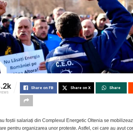
.2k
Share on FB
Share on X
Share
VIEWS
sau foștii salariați din Complexul Energetic Oltenia se mobilizea
are pentru organizarea unor proteste. Astfel, cei care au avut co