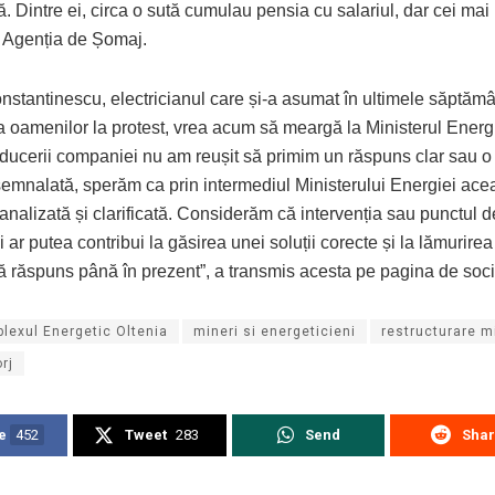
. Dintre ei, circa o sută cumulau pensia cu salariul, dar cei mai 
a Agenția de Șomaj.
nstantinescu, electricianul care și-a asumat în ultimele săptămâ
a oamenilor la protest, vrea acum să meargă la Ministerul Energi
ducerii companiei nu am reușit să primim un răspuns clar sau o 
emnalată, sperăm ca prin intermediul Ministerului Energiei acea
 analizată și clarificată. Considerăm că intervenția sau punctul 
i ar putea contribui la găsirea unei soluții corecte și la lămurire
ă răspuns până în prezent”, a transmis acesta pe pagina de soci
lexul Energetic Oltenia
mineri si energeticieni
restructurare m
orj
e
452
Tweet
283
Send
Sha