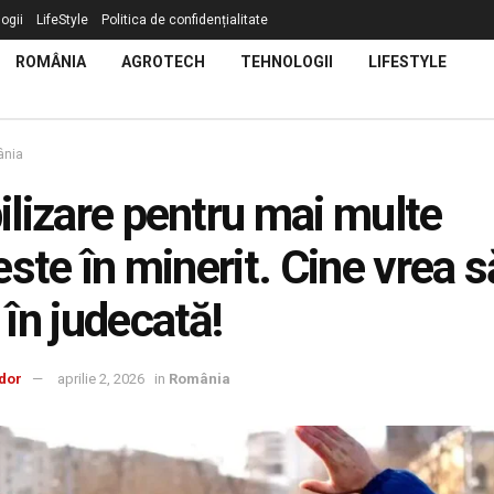
ogii
LifeStyle
Politica de confidențialitate
ROMÂNIA
AGROTECH
TEHNOLOGII
LIFESTYLE
nia
lizare pentru mai multe
este în minerit. Cine vrea 
în judecată!
dor
aprilie 2, 2026
in
România