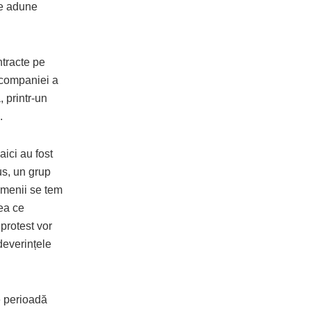
se adune
ontracte pe
 companiei a
, printr-un
.
aici au fost
us, un grup
oamenii se tem
eea ce
 protest vor
deverințele
e perioadă