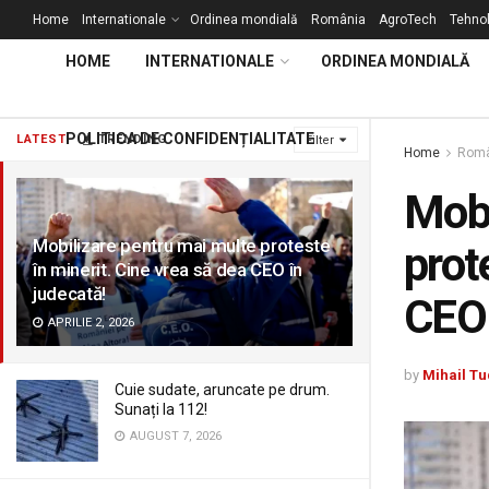
Home
Internationale
Ordinea mondială
România
AgroTech
Tehnol
HOME
INTERNATIONALE
ORDINEA MONDIALĂ
POLITICA DE CONFIDENȚIALITATE
LATEST
TRENDING
Filter
Home
Româ
Mobi
Mobilizare pentru mai multe proteste
prot
în minerit. Cine vrea să dea CEO în
judecată!
CEO 
APRILIE 2, 2026
by
Mihail Tu
Cuie sudate, aruncate pe drum.
Sunați la 112!
AUGUST 7, 2026