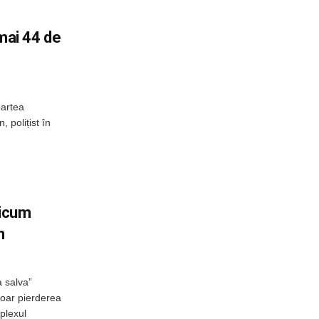
umai 44 de
oartea
, polițist în
ricum
n
a salva”
doar pierderea
plexul