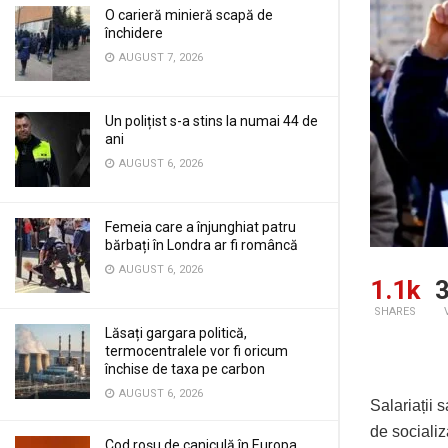
O carieră minieră scapă de
închidere
AUGUST 7, 2026
Un polițist s-a stins la numai 44 de
ani
AUGUST 6, 2026
Femeia care a înjunghiat patru
bărbați în Londra ar fi româncă
AUGUST 6, 2026
1.1k
3
SHARES
Lăsați gargara politică,
termocentralele vor fi oricum
închise de taxa pe carbon
AUGUST 6, 2026
Salariații 
de socializ
Cod roșu de caniculă în Europa