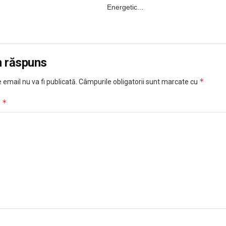
Energetic...
n răspuns
*
 email nu va fi publicată.
Câmpurile obligatorii sunt marcate cu
*
u