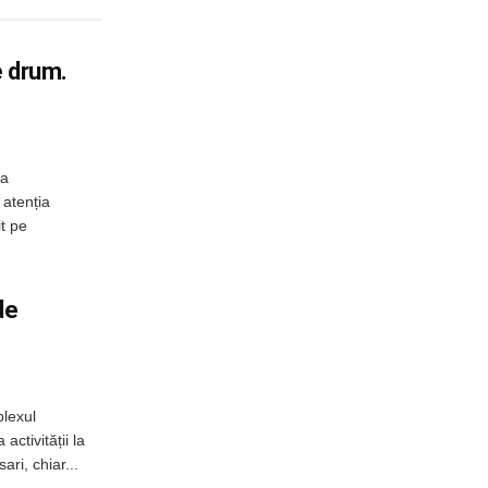
e drum.
 a
 atenția
it pe
de
plexul
activității la
ri, chiar...