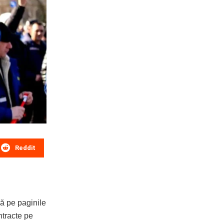
Reddit
ză pe paginile
ntracte pe