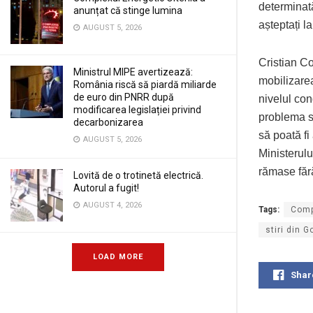
determinată
anunțat că stinge lumina
așteptați l
AUGUST 5, 2026
Cristian Co
Ministrul MIPE avertizează:
mobilizare
România riscă să piardă miliarde
de euro din PNRR după
nivelul con
modificarea legislației privind
problema s
decarbonizarea
să poată fi
AUGUST 5, 2026
Ministerulu
rămase făr
Lovită de o trotinetă electrică.
Autorul a fugit!
AUGUST 4, 2026
Tags:
Comp
stiri din G
LOAD MORE
Shar