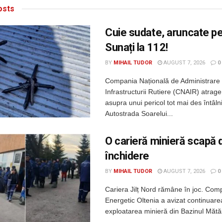
sts
Cuie sudate, aruncate p
Sunați la 112!
BY
MIHAIL TUDOR
AUGUST 7, 2026
0
Compania Națională de Administrare
Infrastructurii Rutiere (CNAIR) atrage
asupra unui pericol tot mai des întâln
Autostrada Soarelui...
O carieră minieră scapă 
închidere
BY
MIHAIL TUDOR
AUGUST 7, 2026
0
Cariera Jilț Nord rămâne în joc. Com
Energetic Oltenia a avizat continuarea 
exploatarea minieră din Bazinul Mătăsa