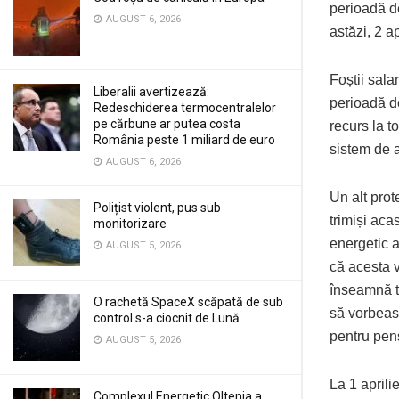
perioadă de
AUGUST 6, 2026
astăzi, 2 a
Foștii salar
Liberalii avertizează:
perioadă de
Redeschiderea termocentralelor
pe cărbune ar putea costa
recurs la to
România peste 1 miliard de euro
sistem de a
AUGUST 6, 2026
Un alt prot
Polițist violent, pus sub
trimiși aca
monitorizare
energetic a
AUGUST 5, 2026
că acesta v
înseamnă to
O rachetă SpaceX scăpată de sub
să vorbeasc
control s-a ciocnit de Lună
pentru pen
AUGUST 5, 2026
La 1 aprili
Complexul Energetic Oltenia a