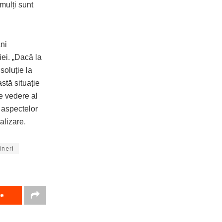
mulți sunt
ni
ei. „Dacă la
soluție la
stă situație
de vedere al
a aspectelor
alizare.
ineri
re