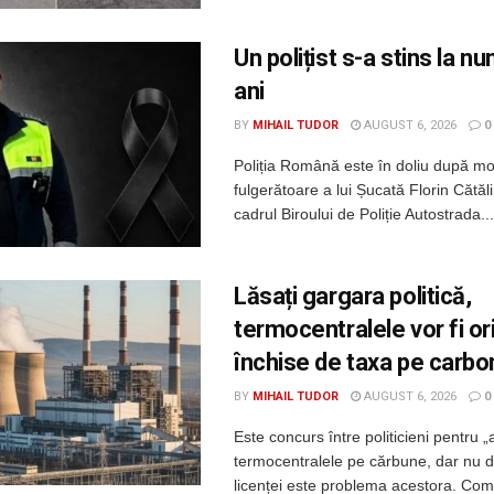
Un polițist s-a stins la n
ani
BY
MIHAIL TUDOR
AUGUST 6, 2026
0
Poliția Română este în doliu după m
fulgerătoare a lui Șucată Florin Cătălin
cadrul Biroului de Poliție Autostrada...
Lăsați gargara politică,
termocentralele vor fi o
închise de taxa pe carbo
BY
MIHAIL TUDOR
AUGUST 6, 2026
0
Este concurs între politicieni pentru „
termocentralele pe cărbune, dar nu 
licenței este problema acestora. Com