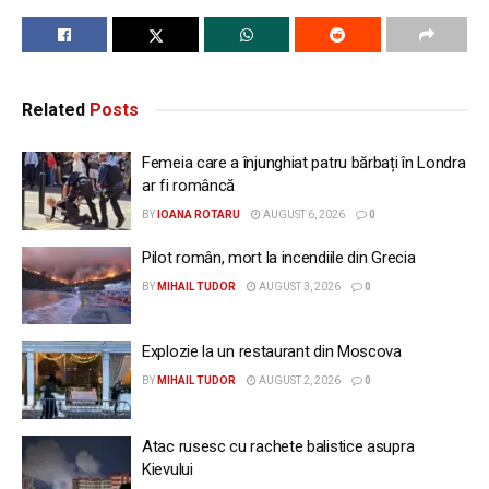
Related
Posts
Femeia care a înjunghiat patru bărbați în Londra
ar fi româncă
BY
IOANA ROTARU
AUGUST 6, 2026
0
Pilot român, mort la incendiile din Grecia
BY
MIHAIL TUDOR
AUGUST 3, 2026
0
Explozie la un restaurant din Moscova
BY
MIHAIL TUDOR
AUGUST 2, 2026
0
Atac rusesc cu rachete balistice asupra
Kievului