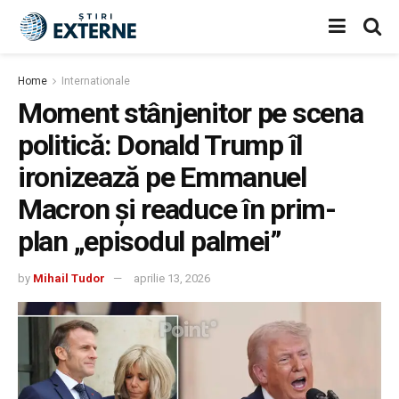
Home
Internationale
Moment stânjenitor pe scena
politică: Donald Trump îl
ironizează pe Emmanuel
Macron și readuce în prim-
plan „episodul palmei”
by
Mihail Tudor
aprilie 13, 2026