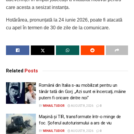
care acesta a sesizat instanța.
Hotărârea, pronunțată la 24 iunie 2026, poate fi atacată
cu apel în termen de 30 de zile de la comunicare.
Related
Posts
Românii din Italia s-au mobilizat pentru un
tânăr tată din Gorj: „Azi sunt ei încercați, mâine
putem fi oricare dintre noi”
BY
MIHAIL TUDOR
AUGUST 8, 2026
0
Mașină și TIR, transformate într-o minge de
foc. Șoferul autoturismului a ars de viu
BY
MIHAIL TUDOR
AUGUST 8, 2026
0