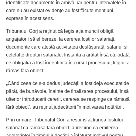
identificate documente în arhivă, iar pentru intervalele în
care nu au existat evidențe au fost făcute mențiuni
exprese în acest sens.
Tribunalul Gorj a reținut că legislația muncii obligă
angajatorii să elibereze, la cererea foștilor salariați,
documente care atestă activitatea desfășurată, salariul și
celelalte drepturi salariale. Instanța a arătat însă că, odată
ce obligația a fost îndeplinită în cursul procesului, litigiul a
rămas fără obiect.
„Când ceea ce s-a dedus judecății a fost deja executat de
pârât, de bunăvoie, înainte de finalizarea procesului, însă
ulterior introducerii cererii, cererea se respinge ca rămasă
fără obiect”, au reținut judecătorii în motivarea hotărârii.
Prin urmare, Tribunalul Gorj a respins acțiunea fostului
salariat ca rămasă fără obiect, apreciind că emiterea
adeverinței în timpul judecății a înlăturat motivul pentru