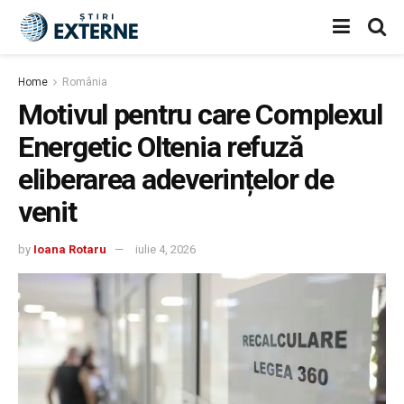
Home
România
Motivul pentru care Complexul
Energetic Oltenia refuză
eliberarea adeverințelor de
venit
by
Ioana Rotaru
iulie 4, 2026