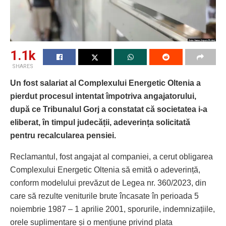
1.1k
SHARES
Un fost salariat al Complexului Energetic Oltenia a
pierdut procesul intentat împotriva angajatorului,
după ce Tribunalul Gorj a constatat că societatea i-a
eliberat, în timpul judecății, adeverința solicitată
pentru recalcularea pensiei.
Reclamantul, fost angajat al companiei, a cerut obligarea
Complexului Energetic Oltenia să emită o adeverință,
conform modelului prevăzut de Legea nr. 360/2023, din
care să rezulte veniturile brute încasate în perioada 5
noiembrie 1987 – 1 aprilie 2001, sporurile, indemnizațiile,
orele suplimentare și o mențiune privind plata