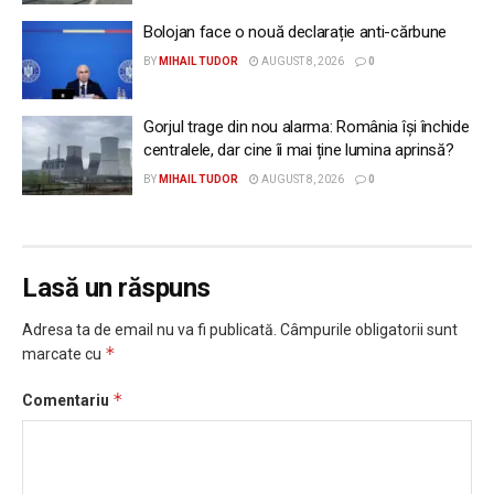
Bolojan face o nouă declarație anti-cărbune
BY
MIHAIL TUDOR
AUGUST 8, 2026
0
Gorjul trage din nou alarma: România își închide
centralele, dar cine îi mai ține lumina aprinsă?
BY
MIHAIL TUDOR
AUGUST 8, 2026
0
Lasă un răspuns
Adresa ta de email nu va fi publicată.
Câmpurile obligatorii sunt
*
marcate cu
*
Comentariu