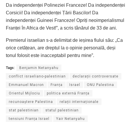
Da independenței Polineziei Franceze! Da independenței
Corsicii! Da independenței Țării Bascilor! Da
independenței Guineei Franceze! Opriți neoimperialismul
Franței în Africa de Vest!”, a scris tânărul de 33 de ani.
Premierul israelian s-a delimitat de ieșirea fiului său: „Ca
orice cetățean, are dreptul la o opinie personală, deși
tonul folosit este inacceptabil pentru mine”.
Tags:
Benjamin Netanyahu
conflict israeliano-palestinian
declarații controversate
Emmanuel Macron
Franța
Israel
ONU Palestina
Orientul Mijlociu
politica externă Franța
recunoaștere Palestina
relații internaționale
stat palestinian
statul palestinian
tensiuni Franța Israel
Yair Netanyahu