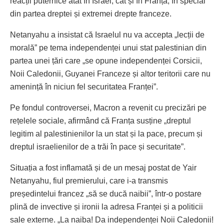
reacții puternice atât în Israel, cât și în Franța, în special
din partea dreptei și extremei drepte franceze.
Netanyahu a insistat că Israelul nu va accepta „lecții de
morală” pe tema independenței unui stat palestinian din
partea unei țări care „se opune independenței Corsicii,
Noii Caledonii, Guyanei Franceze și altor teritorii care nu
amenință în niciun fel securitatea Franței”.
Pe fondul controversei, Macron a revenit cu precizări pe
rețelele sociale, afirmând că Franța susține „dreptul
legitim al palestinienilor la un stat și la pace, precum și
dreptul israelienilor de a trăi în pace și securitate”.
Situația a fost inflamată și de un mesaj postat de Yair
Netanyahu, fiul premierului, care i-a transmis
președintelui francez „să se ducă naibii”, într-o postare
plină de invective și ironii la adresa Franței și a politicii
sale externe. „La naiba! Da independenței Noii Caledonii!