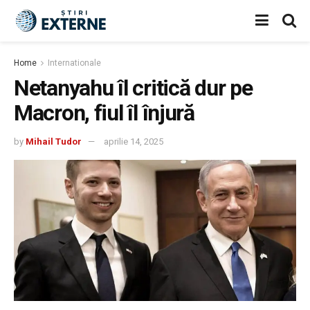
Home
Internationale
Netanyahu îl critică dur pe
Macron, fiul îl înjură
by
Mihail Tudor
aprilie 14, 2025