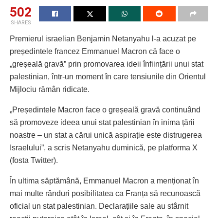
502
SHARES
Premierul israelian Benjamin Netanyahu l-a acuzat pe
președintele francez Emmanuel Macron că face o
„greșeală gravă” prin promovarea ideii înființării unui stat
palestinian, într-un moment în care tensiunile din Orientul
Mijlociu rămân ridicate.
„Președintele Macron face o greșeală gravă continuând
să promoveze ideea unui stat palestinian în inima țării
noastre – un stat a cărui unică aspirație este distrugerea
Israelului”, a scris Netanyahu duminică, pe platforma X
(fosta Twitter).
În ultima săptămână, Emmanuel Macron a menționat în
mai multe rânduri posibilitatea ca Franța să recunoască
oficial un stat palestinian. Declarațiile sale au stârnit