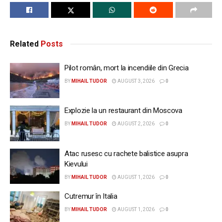
Related
Posts
Pilot român, mort la incendiile din Grecia
BY
MIHAIL TUDOR
AUGUST 3, 2026
0
Explozie la un restaurant din Moscova
BY
MIHAIL TUDOR
AUGUST 2, 2026
0
Atac rusesc cu rachete balistice asupra
Kievului
BY
MIHAIL TUDOR
AUGUST 1, 2026
0
Cutremur în Italia
BY
MIHAIL TUDOR
AUGUST 1, 2026
0