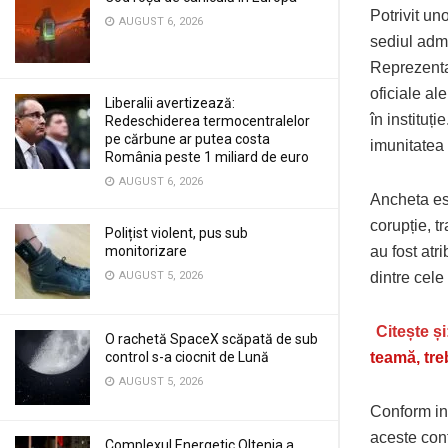
Potrivit uno
AUGUST 6, 2026
sediul admi
Reprezentan
oficiale al
Liberalii avertizează:
în instituț
Redeschiderea termocentralelor
pe cărbune ar putea costa
imunitatea 
România peste 1 miliard de euro
AUGUST 6, 2026
Ancheta es
corupție, t
Polițist violent, pus sub
monitorizare
au fost atr
AUGUST 5, 2026
dintre cele
Citește și
O rachetă SpaceX scăpată de sub
control s-a ciocnit de Lună
teamă, tre
AUGUST 5, 2026
Conform inf
aceste cont
Complexul Energetic Oltenia a