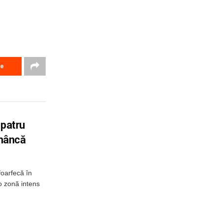
re
 patru
omâncă
foarfecă în
o zonă intens