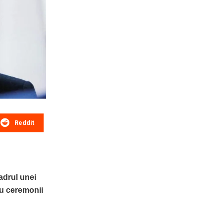
Reddit
cadrul unei
ru ceremonii