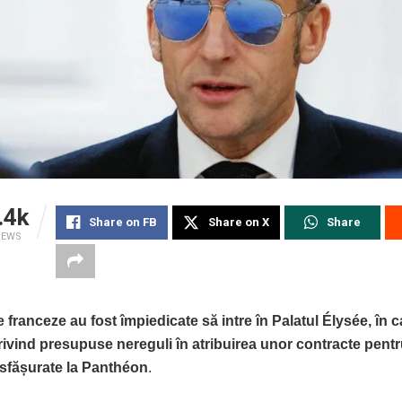
.4k
Share on FB
Share on X
Share
IEWS
le franceze au fost împiedicate să intre în Palatul Élysée, în 
ivind presupuse nereguli în atribuirea unor contracte pent
esfășurate la Panthéon
.