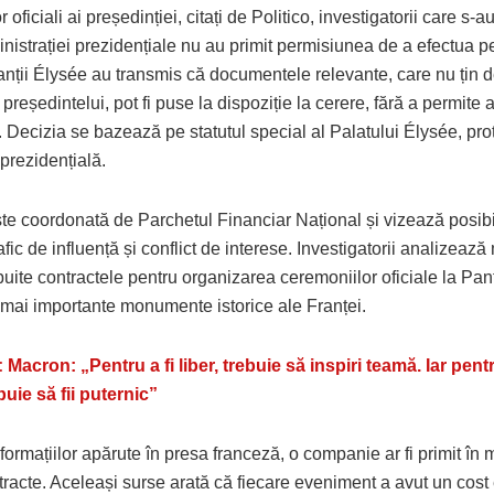
r oficiali ai președinției, citați de Politico, investigatorii care s-a
nistrației prezidențiale nu au primit permisiunea de a efectua pe
ții Élysée au transmis că documentele relevante, care nu țin de 
e președintelui, pot fi puse la dispoziție la cerere, fără a permite 
ie. Decizia se bazează pe statutul special al Palatului Élysée, prot
prezidențială.
te coordonată de Parchetul Financiar Național și vizează posibi
rafic de influență și conflict de interese. Investigatorii analizeaz
ibuite contractele pentru organizarea ceremoniilor oficiale la Pa
 mai importante monumente istorice ale Franței.
:
Macron: „Pentru a fi liber, trebuie să inspiri teamă. Iar pent
buie să fii puternic”
ormațiilor apărute în presa franceză, o companie ar fi primit în 
racte. Aceleași surse arată că fiecare eveniment a avut un cost 