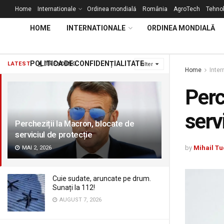
Home
Internationale
Ordinea mondială
România
AgroTech
Tehnol
HOME
INTERNATIONALE
ORDINEA MONDIALĂ
POLITICA DE CONFIDENȚIALITATE
LATEST
TRENDING
Filter
Home
Inter
Perc
serv
Percheziții la Macron, blocate de
serviciul de protecție
by
Mihail Tu
MAI 2, 2026
Cuie sudate, aruncate pe drum.
Sunați la 112!
AUGUST 7, 2026