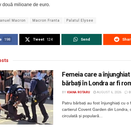
v două milioane de euro.
nuel Macron
Macron Franta
Palatul Elysee
e
198
Tweet
124
Send
Sha
sts
Femeia care a înjunghiat
bărbați în Londra ar fi r
BY
IOANA ROTARU
AUGUST 6, 2026
0
Patru bărbați au fost înjunghiați cu o 
cartierul Covent Garden din Londra, 
circulată și populară...