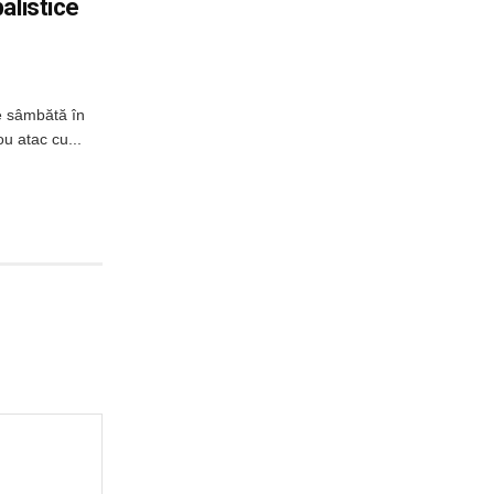
alistice
e sâmbătă în
u atac cu...