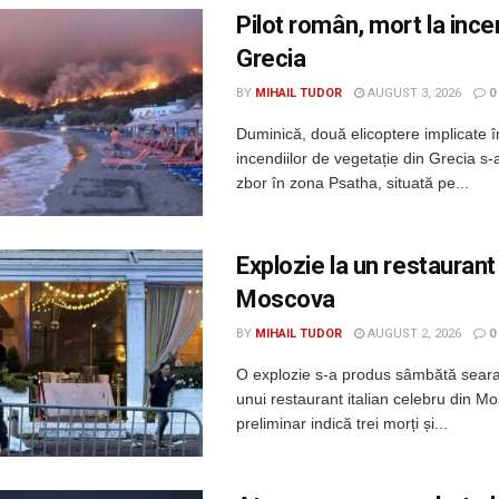
Pilot român, mort la incen
Grecia
BY
MIHAIL TUDOR
AUGUST 3, 2026
0
Duminică, două elicoptere implicate î
incendiilor de vegetație din Grecia s-a
zbor în zona Psatha, situată pe...
Explozie la un restaurant
Moscova
BY
MIHAIL TUDOR
AUGUST 2, 2026
0
O explozie s-a produs sâmbătă seara
unui restaurant italian celebru din Mo
preliminar indică trei morți și...