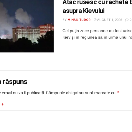
Atac rusesc cu rachete b
asupra Kievului
BY
MIHAIL TUDOR
AUGUST 1, 2026
0
Cel puţin zece persoane au fost ucis
Kiev şi în regiunea sa în urma unui no
n răspuns
*
 email nu va fi publicată.
Câmpurile obligatorii sunt marcate cu
*
u