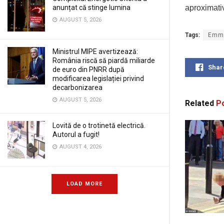
anunțat că stinge lumina
aproximati
AUGUST 5, 2026
Tags:
Emma
Ministrul MIPE avertizează:
România riscă să piardă miliarde
Shar
de euro din PNRR după
modificarea legislației privind
decarbonizarea
AUGUST 5, 2026
Related
Po
Lovită de o trotinetă electrică.
Autorul a fugit!
AUGUST 4, 2026
LOAD MORE