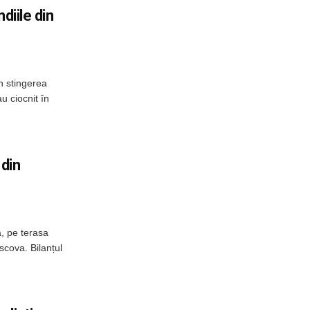
diile din
n stingerea
u ciocnit în
 din
, pe terasa
scova. Bilanțul