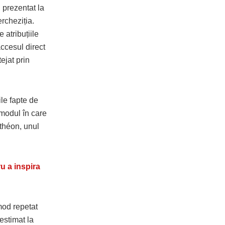
u prezentat la
rcheziția.
atribuțiile
accesul direct
ejat prin
le fapte de
ă modul în care
nthéon, unul
ru a inspira
mod repetat
estimat la