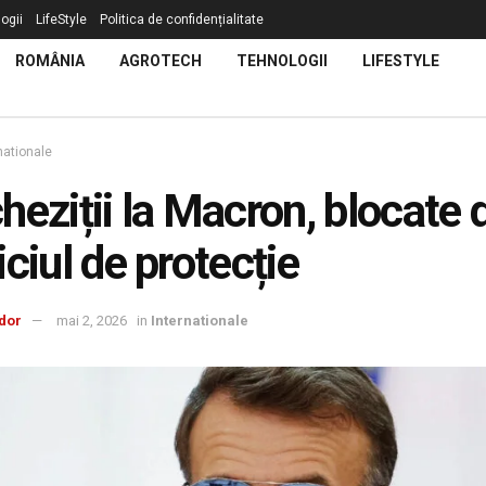
ogii
LifeStyle
Politica de confidențialitate
ROMÂNIA
AGROTECH
TEHNOLOGII
LIFESTYLE
nationale
heziții la Macron, blocate 
iciul de protecție
dor
mai 2, 2026
in
Internationale