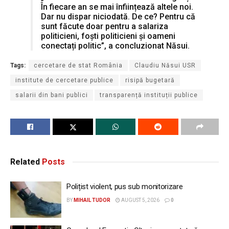
În fiecare an se mai înființează altele noi.
Dar nu dispar niciodată. De ce? Pentru că
sunt făcute doar pentru a salariza
politicieni, foști politicieni și oameni
conectați politic”, a concluzionat Năsui.
Tags:
cercetare de stat România
Claudiu Năsui USR
institute de cercetare publice
risipă bugetară
salarii din bani publici
transparență instituții publice
Related
Posts
Polițist violent, pus sub monitorizare
BY
MIHAIL TUDOR
AUGUST 5, 2026
0