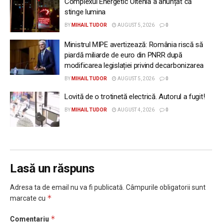
Complexul Energetic Oltenia a anunțat că
stinge lumina
BY
MIHAIL TUDOR
AUGUST 5, 2026
0
Ministrul MIPE avertizează: România riscă să
piardă miliarde de euro din PNRR după
modificarea legislației privind decarbonizarea
BY
MIHAIL TUDOR
AUGUST 5, 2026
0
Lovită de o trotinetă electrică. Autorul a fugit!
BY
MIHAIL TUDOR
AUGUST 4, 2026
0
Lasă un răspuns
Adresa ta de email nu va fi publicată.
Câmpurile obligatorii sunt
*
marcate cu
*
Comentariu