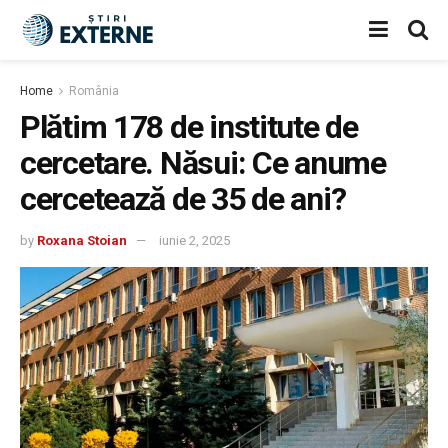
Home
România
Plătim 178 de institute de
cercetare. Năsui: Ce anume
cercetează de 35 de ani?
by
Roxana Stoian
iunie 2, 2025