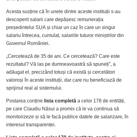
Acesta susține că în unele dintre aceste instituții s-au
descoperit salarii care depășesc remunerația
președintelui SUA și chiar un caz în care un singur
salariu întrecea, cumulat, salariile tuturor miniștrilor din
Guvernul României.
„Cercetează de 35 de ani. Ce cercetează? Care este
rezultatul? Vă las pe dumneavoastră să spuneți”, a
adăugat el, precizând totuși că există și cercetători
valoroși în aceste instituții, dar care nu beneficiază de
sprijinul real al sistemului.
Postarea conține
lista completă
a celor 178 de entități,
pe care Claudiu Năsui a promis că le va continua să
monitorizeze și să le facă publice datele de salarizare, în
interesul transparenței.