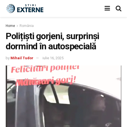
Home
România
Polițiști gorjeni, surprinși
dormind în autospecială
by
Mihail Tudor
iulie 16, 2025