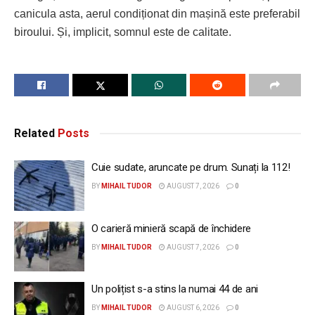
canicula asta, aerul condiționat din mașină este preferabil
biroului. Și, implicit, somnul este de calitate.
Related
Posts
Cuie sudate, aruncate pe drum. Sunați la 112!
BY
MIHAIL TUDOR
AUGUST 7, 2026
0
O carieră minieră scapă de închidere
BY
MIHAIL TUDOR
AUGUST 7, 2026
0
Un polițist s-a stins la numai 44 de ani
BY
MIHAIL TUDOR
AUGUST 6, 2026
0