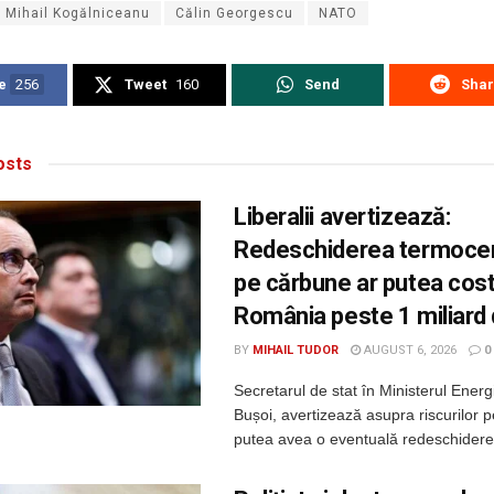
 Mihail Kogălniceanu
Călin Georgescu
NATO
e
256
Tweet
160
Send
Sha
sts
Liberalii avertizează:
Redeschiderea termocen
pe cărbune ar putea cos
România peste 1 miliard
BY
MIHAIL TUDOR
AUGUST 6, 2026
0
Secretarul de stat în Ministerul Energi
Bușoi, avertizează asupra riscurilor p
putea avea o eventuală redeschidere 