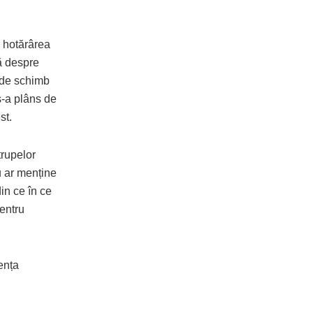
a hotărârea
ă despre
 de schimb
s-a plâns de
st.
trupelor
u ar menține
in ce în ce
entru
ența