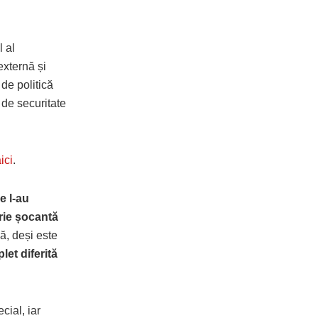
l al
externă și
de politică
 de securitate
ici
.
le l-au
rie șocantă
că, deși este
let diferită
cial, iar