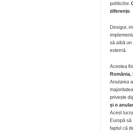
politicilor.
diferențe
.
Desigur, in
implementar
să aibă un
externă.
Acestea fi
România, i
Anularea al
majoritatea
privește di
și o anula
Acest lucru
Europă să f
faptul că d