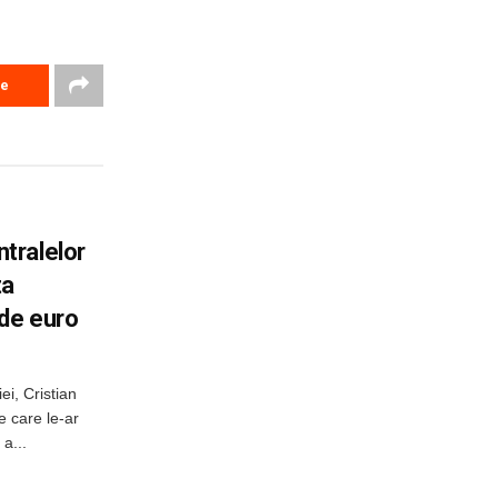
re
tralelor
ta
 de euro
ei, Cristian
e care le-ar
a...