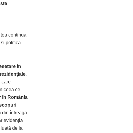
este
utea continua
i politică
esetare în
rezidențiale
.
u care
în ceea ce
or în România
 scopuri
.
i din întreaga
ar evidenția
luată de la