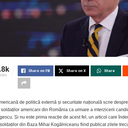
.8k
Share on FB
Share on X
Share
IEWS
mericană de politică externă și securitate națională scrie despre
 soldaților americani din România ca urmare a interzicerii candid
escu. Și nu este prima reacție de acest fel, un articol care înd
soldaților din Baza Mihai Kogălniceanu fiind publicat zilele trecu