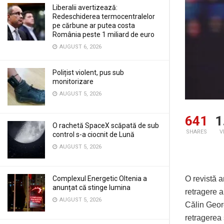
Liberalii avertizează:
Redeschiderea termocentralelor
pe cărbune ar putea costa
România peste 1 miliard de euro
AUGUST 6, 2026
Polițist violent, pus sub
monitorizare
AUGUST 5, 2026
641
1
O rachetă SpaceX scăpată de sub
SHARES
V
control s-a ciocnit de Lună
AUGUST 5, 2026
Complexul Energetic Oltenia a
O revistă a
anunțat că stinge lumina
retragere a
AUGUST 5, 2026
Călin Georg
retragerea 