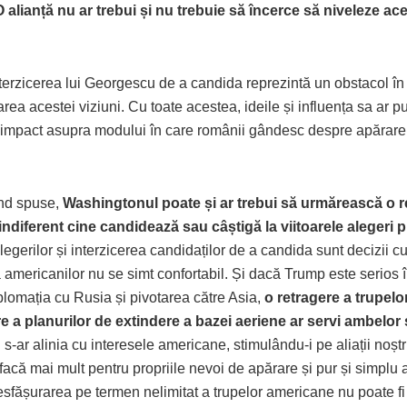
O alianță nu ar trebui și nu trebuie să încerce să niveleze ac
terzicerea lui Georgescu de a candida reprezintă un obstacol în
ea acestei viziuni. Cu toate acestea, ideile și influența sa ar p
 impact asupra modului în care românii gândesc despre apărare ș
ind spuse,
Washingtonul poate și ar trebui să urmărească o r
ndiferent cine candidează sau câștigă la viitoarele alegeri p
egerilor și interzicerea candidaților de a candida sunt decizii c
 americanilor nu se simt confortabil. Și dacă Trump este serios 
plomația cu Rusia și pivotarea către Asia,
o retragere a trupel
re a planurilor de extindere a bazei aeriene ar servi ambelor
 s-ar alinia cu interesele americane, stimulându-i pe aliații noștr
acă mai mult pentru propriile nevoi de apărare și pur și simplu 
esfășurarea pe termen nelimitat a trupelor americane nu poate fi 