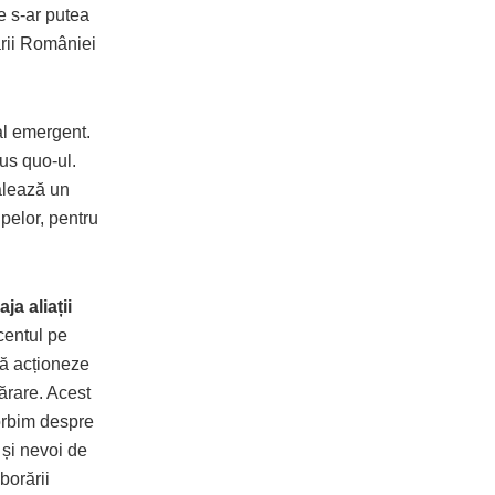
e s-ar putea
ării României
al emergent.
tus quo-ul.
alează un
pelor, pentru
ja aliații
centul pe
să acționeze
ărare. Acest
orbim despre
 și nevoi de
borării