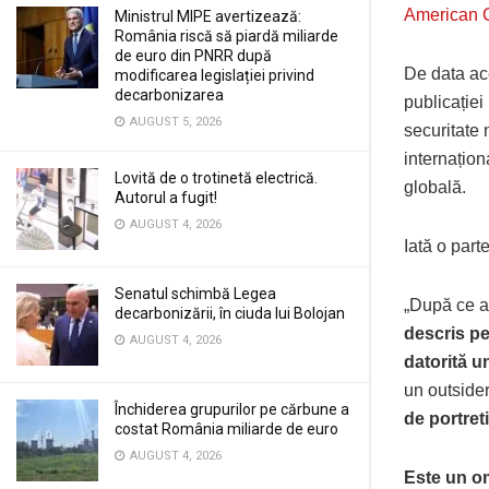
American 
Ministrul MIPE avertizează:
România riscă să piardă miliarde
de euro din PNRR după
De data ac
modificarea legislației privind
decarbonizarea
publicației
AUGUST 5, 2026
securitate 
internațion
Lovită de o trotinetă electrică.
globală.
Autorul a fugit!
AUGUST 4, 2026
Iată o part
Senatul schimbă Legea
„După ce a 
decarbonizării, în ciuda lui Bolojan
descris pe
AUGUST 4, 2026
datorită 
un outsider
Închiderea grupurilor pe cărbune a
de portret
costat România miliarde de euro
AUGUST 4, 2026
Este un om