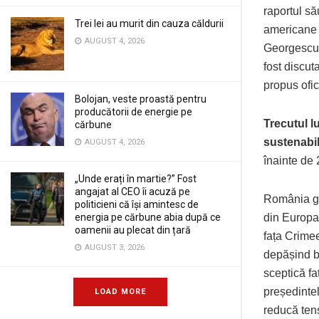
raportul să
Trei lei au murit din cauza căldurii
americane 
AUGUST 4, 2026
Georgescu 
fost discut
propus ofic
Bolojan, veste proastă pentru
producătorii de energie pe
Trecutul l
cărbune
sustenabil
AUGUST 4, 2026
înainte de 
„Unde erați în martie?” Fost
angajat al CEO îi acuză pe
România gă
politicieni că își amintesc de
energia pe cărbune abia după ce
din Europa.
oamenii au plecat din țară
fața Crimee
AUGUST 3, 2026
depășind b
sceptică fa
președinte
LOAD MORE
reducă tens