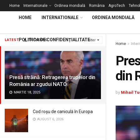
Home
Internationale
Ordinea mondială
România
AgroTech
Tehnol
HOME
INTERNATIONALE
ORDINEA MONDIALĂ
POLITICA DE CONFIDENȚIALITATE
LATEST
TRENDING
Filter
Home
Inter
Pres
din 
Presă străină: Retragerea trupelor din
România ar zgudui NATO
by
Mihail Tu
MARTIE 18, 2025
Cod roșu de caniculă în Europa
AUGUST 6, 2026