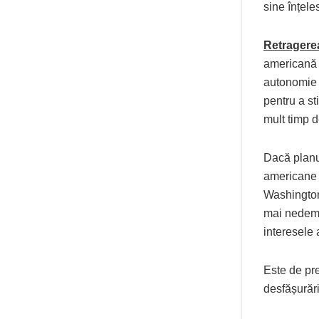
sine înțele
Retragere
americană 
autonomie 
pentru a s
mult timp 
Dacă planur
americane î
Washington
mai nedemo
interesele
Este de pre
desfășurăr