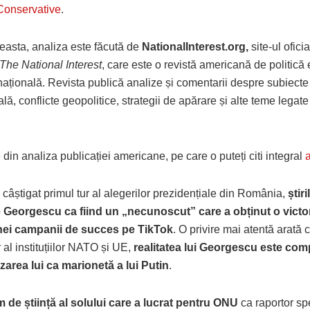
Conservative
.
easta, analiza este făcută de
NationalInterest.org
,
site-ul oficia
The National Interest
, care este o revistă americană de politică 
națională. Revista publică analize și comentarii despre subiecte 
ală, conflicte geopolitice, strategii de apărare și alte teme legate
e din analiza publicației americane, pe care o puteți citi integral
a
câștigat primul tur al alegerilor prezidențiale din România,
știri
 Georgescu ca fiind un „necunoscut” care a obținut o victo
unei campanii de succes pe TikTok
. O privire mai atentă arată 
 al instituțiilor NATO și UE,
realitatea lui Georgescu este comp
izarea lui ca marionetă a lui Putin
.
 de știință al solului care a lucrat pentru ONU
ca raportor spe