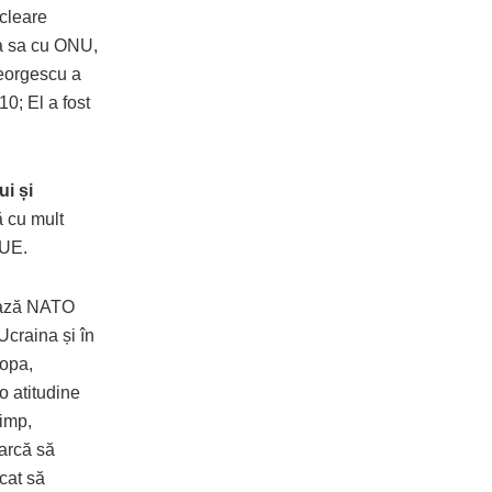
ucleare
a sa cu ONU,
eorgescu a
10; El a fost
i și
ă cu mult
 UE.
bază NATO
Ucraina și în
ropa,
 atitudine
timp,
arcă să
cat să