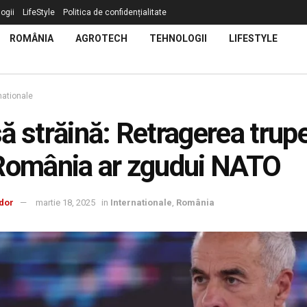
ogii
LifeStyle
Politica de confidențialitate
ROMÂNIA
AGROTECH
TEHNOLOGII
LIFESTYLE
nationale
ă străină: Retragerea trupe
România ar zgudui NATO
dor
martie 18, 2025
in
Internationale
,
România