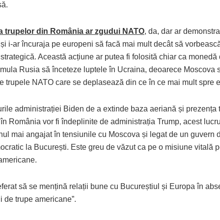
să.
a trupelor din România ar zgudui NATO
, da, dar ar demonstr
și i-ar încuraja pe europeni să facă mai mult decât să vorbeasc
strategică. Această acțiune ar putea fi folosită chiar ca monedă
timula Rusia să înceteze luptele în Ucraina, deoarece Moscova 
de trupele NATO care se deplasează din ce în ce mai mult spre e
ile administrației Biden de a extinde baza aeriană și prezența 
n România vor fi îndeplinite de administrația Trump, acest lucr
ul mai angajat în tensiunile cu Moscova și legat de un guvern d
cratic la București. Este greu de văzut ca pe o misiune vitală p
 americane.
ferat să se mențină relații bune cu Bucureștiul și Europa în abs
ii de trupe americane”.