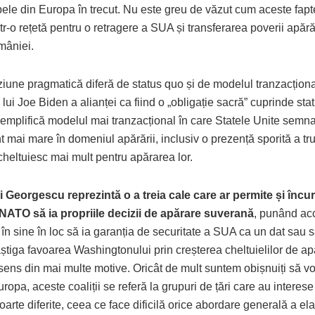
pele din Europa în trecut. Nu este greu de văzut cum aceste fapt
r-o rețetă pentru o retragere a SUA și transferarea poverii apăr
mâniei.
ziune pragmatică diferă de status quo și de modelul tranzacțion
lui Joe Biden a alianței ca fiind o „obligație sacră” cuprinde sta
emplifică modelul mai tranzacțional în care Statele Unite semn
mai mare în domeniul apărării, inclusiv o prezență sporită a tru
 cheltuiesc mai mult pentru apărarea lor.
i Georgescu reprezintă o a treia cale care ar permite și încura
 NATO să ia propriile decizii de apărare suverană
, punând ac
în sine în loc să ia garanția de securitate a SUA ca un dat sau 
știga favoarea Washingtonului prin creșterea cheltuielilor de ap
sens din mai multe motive. Oricât de mult suntem obișnuiți să v
opa, aceste coaliții se referă la grupuri de țări care au interese
foarte diferite, ceea ce face dificilă orice abordare generală a ela