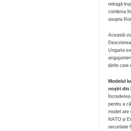
retragă tru
combina înt
asupra Ro
Această vi
Descrierea 
Ungaria ex
angajament 
țările care
Modelul lu
noștri din
încrederea 
pentru a câ
model are 
NATO și Eur
securitate 