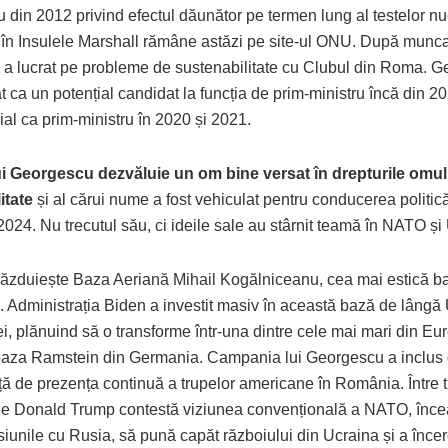
u din 2012 privind efectul dăunător pe termen lung al testelor n
în Insulele Marshall rămâne astăzi pe site-ul ONU. După munc
a lucrat pe probleme de sustenabilitate cu Clubul din Roma. G
at ca un potențial candidat la funcția de prim-ministru încă din 20
ial ca prim-ministru în 2020 și 2021.
ui Georgescu dezvăluie un om bine versat în drepturile omulu
itate
și al cărui nume a fost vehiculat pentru conducerea politic
2024. Nu trecutul său, ci ideile sale au stârnit teamă în NATO și
zduiește Baza Aeriană Mihail Kogălniceanu, cea mai estică 
 Administrația Biden a investit masiv în această bază de lângă 
i, plănuind să o transforme într-una dintre cele mai mari din Eu
aza Ramstein din Germania. Campania lui Georgescu a inclus o
ță de prezența continuă a trupelor americane în România. Între 
le Donald Trump contestă viziunea convențională a NATO, înce
iunile cu Rusia, să pună capăt războiului din Ucraina și a încer