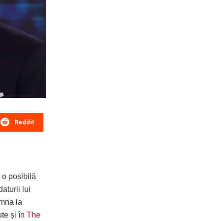
Reddit
 o posibilă
aturii lui
emna la
te și în
The