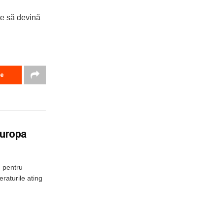
te să devină
re
Europa
u pentru
raturile ating