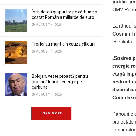
public–pri
OMV Petrom
Închiderea grupurilor pe cărbune a
costat România miliarde de euro
AUGUST 4, 2026
La rândul 
Cosmin Tr
esențială 
Trei lei au murit din cauza căldurii
AUGUST 4, 2026
„
Sosirea p
energie re
etapă impo
Bolojan, veste proastă pentru
producătorii de energie pe
restructur
cărbune
diversific
AUGUST 4, 2026
Complexul
LOAD MORE
Panourile c
proiectate 
temperatură