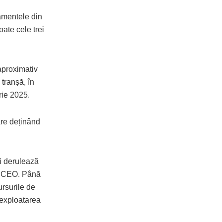
amentele din
oate cele trei
aproximativ
 tranșă, în
rie 2025.
are deținând
ii derulează
or CEO. Până
rsurile de
i exploatarea