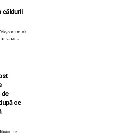
 căldurii
 Tokyo au murit,
mic, iar...
ost
e
c de
 după ce
ă
ticienilor