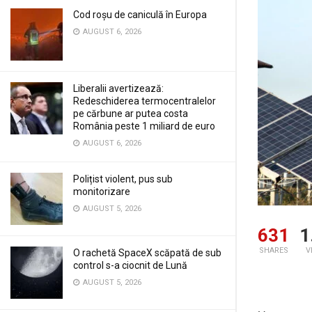
Cod roșu de caniculă în Europa
AUGUST 6, 2026
Liberalii avertizează:
Redeschiderea termocentralelor
pe cărbune ar putea costa
România peste 1 miliard de euro
AUGUST 6, 2026
Polițist violent, pus sub
monitorizare
AUGUST 5, 2026
631
1
SHARES
V
O rachetă SpaceX scăpată de sub
control s-a ciocnit de Lună
AUGUST 5, 2026