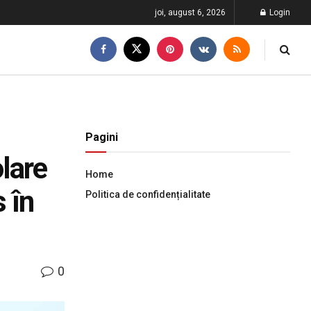
joi, august 6, 2026
Login
Pagini
olare
Home
 în
Politica de confidențialitate
0