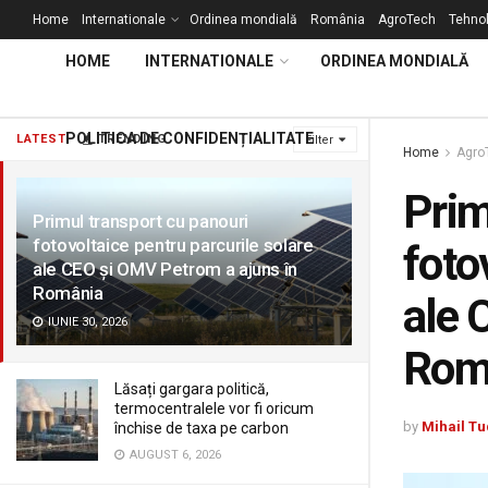
Home
Internationale
Ordinea mondială
România
AgroTech
Tehnol
HOME
INTERNATIONALE
ORDINEA MONDIALĂ
POLITICA DE CONFIDENȚIALITATE
LATEST
TRENDING
Filter
Home
Agro
Prim
Primul transport cu panouri
fotovoltaice pentru parcurile solare
foto
ale CEO și OMV Petrom a ajuns în
România
ale 
IUNIE 30, 2026
Rom
Lăsați gargara politică,
termocentralele vor fi oricum
by
Mihail Tu
închise de taxa pe carbon
AUGUST 6, 2026