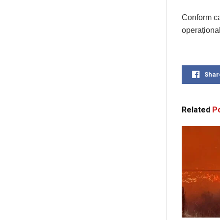
Conform cal
operațional
Shar
Related
Po