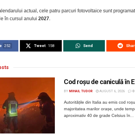
endarului actual, cele patru parcuri fotovoltaice sunt programa
e în cursul anului
2027
.
e
252
Tweet
158
Send
Sha
sts
Cod roșu de caniculă în 
BY
MIHAIL TUDOR
AUGUST 6, 2026
0
Autoritățile din Italia au emis cod roș
majoritatea marilor orașe, unde tempe
aproximativ 40 de grade Celsius în...