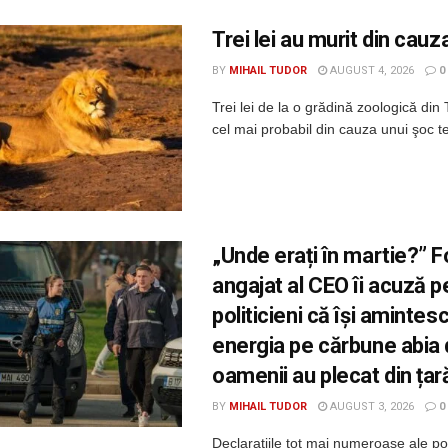
Trei lei au murit din cauza
BY
MIHAIL TUDOR
AUGUST 4, 2026
0
Trei lei de la o grădină zoologică din
cel mai probabil din cauza unui şoc ter
„Unde erați în martie?” F
angajat al CEO îi acuză p
politicieni că își amintes
energia pe cărbune abia
oamenii au plecat din țar
BY
MIHAIL TUDOR
AUGUST 3, 2026
0
Declarațiile tot mai numeroase ale poli