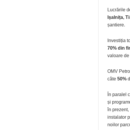
Lucrările 
Ișalnița, 
șantiere.
Investiția 
70% din fi
valoare de
OMV Petrom
câte
50%
d
În paralel 
și program
în prezent,
instalator 
noilor parc