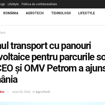
ogii
LifeStyle
Politica de confidențialitate
ROMÂNIA
AGROTECH
TEHNOLOGII
LIFESTYLE
Tech
ul transport cu panouri
voltaice pentru parcurile s
CEO și OMV Petrom a ajuns
ânia
dor
iunie 30, 2026
in
AgroTech