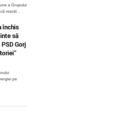
țiune a Grupului
ă reacții...
 închis
inte să
. PSD Gorj
toriei”
orului
nergiei pe