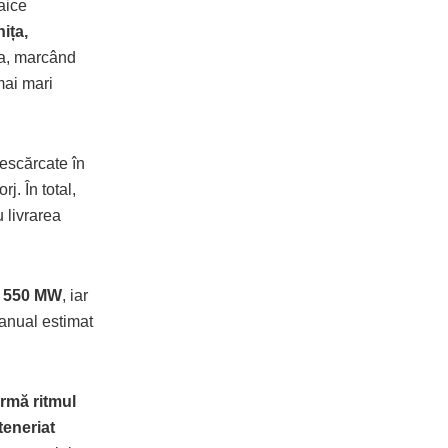
aice
nița,
ia, marcând
mai mari
descărcate în
j. În total,
u livrarea
v
550 MW
, iar
 anual estimat
irmă ritmul
teneriat