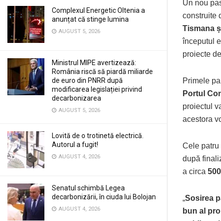
Un nou pas 
Complexul Energetic Oltenia a
construite
anunțat că stinge lumina
Tismana ș
AUGUST 5, 2026
începutul e
proiecte de
Ministrul MIPE avertizează:
România riscă să piardă miliarde
de euro din PNRR după
Primele pa
modificarea legislației privind
Portul Co
decarbonizarea
proiectul v
AUGUST 5, 2026
acestora v
Lovită de o trotinetă electrică.
Autorul a fugit!
Cele patru
AUGUST 4, 2026
după finali
a circa
500
Senatul schimbă Legea
decarbonizării, în ciuda lui Bolojan
„
Sosirea p
AUGUST 4, 2026
bun al pro