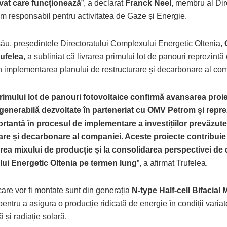
vat care funcționează
”, a declarat
Franck Neel
, membru al Dir
 responsabil pentru activitatea de Gaze și Energie.
său, președintele Directoratului Complexului Energetic Oltenia,
ufelea
, a subliniat că livrarea primului lot de panouri reprezintă
în implementarea planului de restructurare și decarbonare al co
rimului lot de panouri fotovoltaice confirmă avansarea proi
generabilă dezvoltate în parteneriat cu OMV Petrom și repre
rtantă în procesul de implementare a investițiilor prevăzute
are și decarbonare al companiei. Aceste proiecte contribuie 
area mixului de producție și la consolidarea perspectivei de 
ui Energetic Oltenia pe termen lung
”, a afirmat Trufelea.
are vor fi montate sunt din generația
N-type Half-cell Bifacial
pentru a asigura o producție ridicată de energie în condiții varia
 și radiație solară.