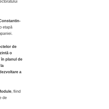
ectoratului
Constantin-
 o etapă
mpaniei.
ectelor de
zintă o
 în planul de
la
dezvoltare a
 Module
, fiind
te de