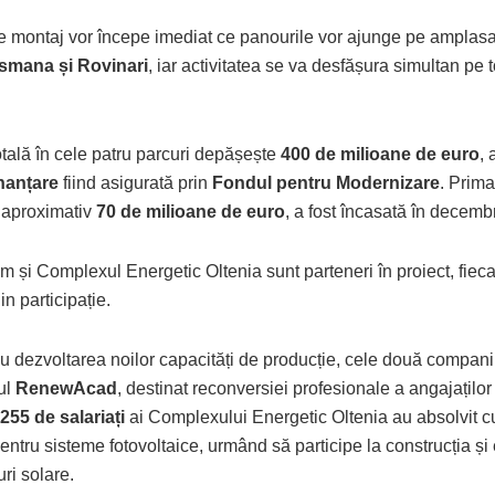
de montaj vor începe imediat ce panourile vor ajunge pe amplas
Tismana și Rovinari
, iar activitatea se va desfășura simultan pe t
totală în cele patru parcuri depășește
400 de milioane de euro
, 
nanțare
fiind asigurată prin
Fondul pentru Modernizare
. Prima
 aproximativ
70 de milioane de euro
, a fost încasată în decemb
 și Complexul Energetic Oltenia sunt parteneri în proiect, fiec
in participație.
cu dezvoltarea noilor capacități de producție, cele două compan
ul
RenewAcad
, destinat reconversiei profesionale a angajațil
255 de salariați
ai Complexului Energetic Oltenia au absolvit cu
pentru sisteme fotovoltaice, urmând să participe la construcția ș
uri solare.