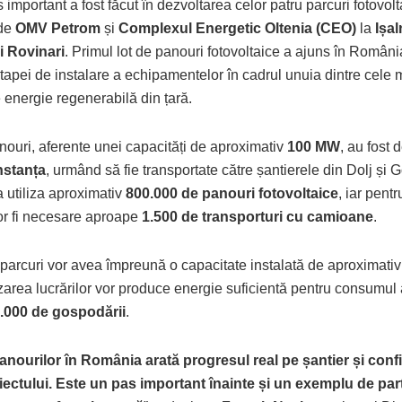
important a fost făcut în dezvoltarea celor patru parcuri fotovolt
 de
OMV Petrom
și
Complexul Energetic Oltenia (CEO)
la
Ișal
i Rovinari
. Primul lot de panouri fotovoltaice a ajuns în Român
tapei de instalare a echipamentelor în cadrul unuia dintre cele 
 energie regenerabilă din țară.
nouri, aferente unei capacități de aproximativ
100 MW
, au fost 
nstanța
, urmând să fie transportate către șantierele din Dolj și Gor
a utiliza aproximativ
800.000 de panouri fotovoltaice
, iar pentr
or fi necesare aproape
1.500 de transporturi cu camioane
.
 parcuri vor avea împreună o capacitate instalată de aproximati
zarea lucrărilor vor produce energie suficientă pentru consumul
.000 de gospodării
.
anourilor în România arată progresul real pe șantier și conf
iectului. Este un pas important înainte și un exemplu de par