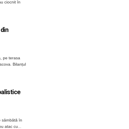
u ciocnit în
 din
, pe terasa
scova. Bilanțul
alistice
e sâmbătă în
u atac cu...