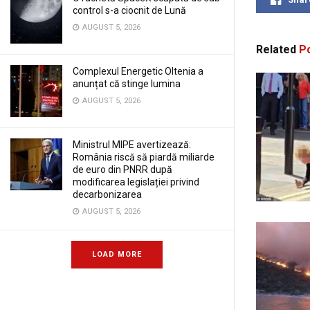
control s-a ciocnit de Lună
AUGUST 5, 2026
Related
Po
Complexul Energetic Oltenia a
anunțat că stinge lumina
AUGUST 5, 2026
Ministrul MIPE avertizează:
România riscă să piardă miliarde
de euro din PNRR după
modificarea legislației privind
decarbonizarea
AUGUST 5, 2026
LOAD MORE