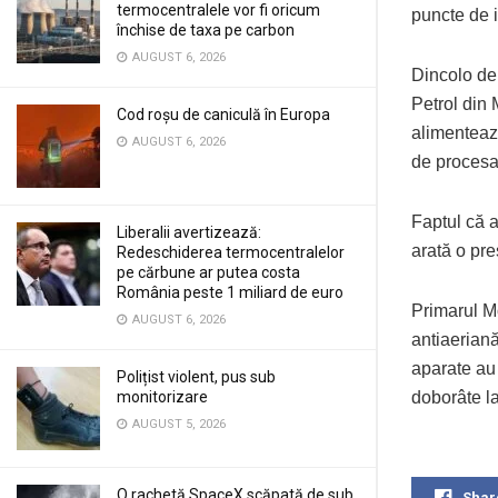
termocentralele vor fi oricum
puncte de i
închise de taxa pe carbon
AUGUST 6, 2026
Dincolo de
Petrol din 
Cod roșu de caniculă în Europa
alimentează
AUGUST 6, 2026
de procesar
Faptul că a
Liberalii avertizează:
arată o pre
Redeschiderea termocentralelor
pe cărbune ar putea costa
România peste 1 miliard de euro
Primarul M
AUGUST 6, 2026
antiaeriană
aparate au 
Polițist violent, pus sub
monitorizare
doborâte la
AUGUST 5, 2026
O rachetă SpaceX scăpată de sub
Shar