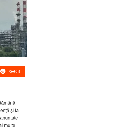
Reddit
ăptămână,
ență și la
t anunțate
ai multe