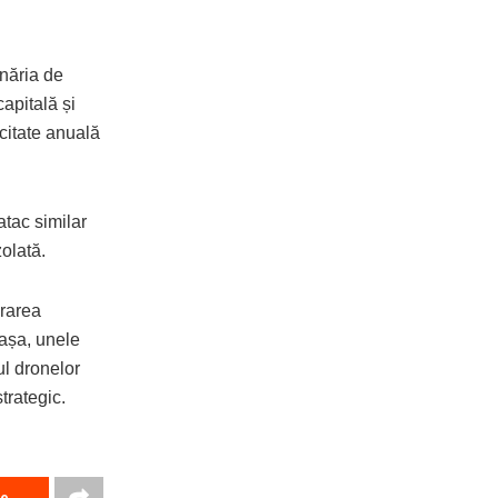
năria de
apitală și
citate anuală
atac similar
zolată.
ărarea
 așa, unele
ul dronelor
trategic.
re