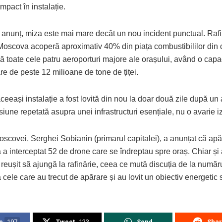
mpact în instalație.
 anunț, miza este mai mare decât un nou incident punctual. Rafi
Moscova acoperă aproximativ 40% din piața combustibililor din c
 toate cele patru aeroporturi majore ale orașului, având o capa
e de peste 12 milioane de tone de țiței.
ceeași instalație a fost lovită din nou la doar două zile după un 
siune repetată asupra unei infrastructuri esențiale, nu o avarie i
oscovei, Serghei Sobianin (primarul capitalei), a anunțat că ap
 a interceptat 52 de drone care se îndreptau spre oraș. Chiar și
reușit să ajungă la rafinărie, ceea ce mută discuția de la număr
 cele care au trecut de apărare și au lovit un obiectiv energetic s
e
197
Tweet
123
Send
Sha