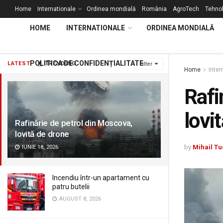
Home
Internationale
Ordinea mondială
România
AgroTech
Tehnol
HOME
INTERNATIONALE
ORDINEA MONDIALĂ
POLITICA DE CONFIDENȚIALITATE
LATEST
TRENDING
Filter
Home
Inter
Rafi
lovi
Rafinărie de petrol din Moscova,
lovită de drone
by
Mihail Tu
IUNIE 18, 2026
Incendiu într-un apartament cu
patru butelii
AUGUST 8, 2026