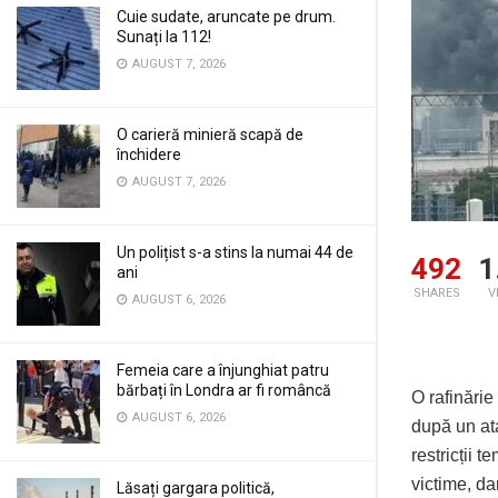
Cuie sudate, aruncate pe drum.
Sunați la 112!
AUGUST 7, 2026
O carieră minieră scapă de
închidere
AUGUST 7, 2026
Un polițist s-a stins la numai 44 de
492
1
ani
SHARES
V
AUGUST 6, 2026
Femeia care a înjunghiat patru
bărbați în Londra ar fi româncă
O rafinărie
AUGUST 6, 2026
după un ata
restricții 
victime, da
Lăsați gargara politică,