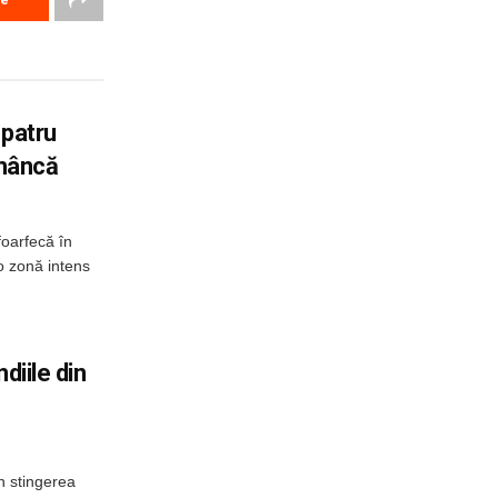
 patru
omâncă
foarfecă în
o zonă intens
diile din
n stingerea