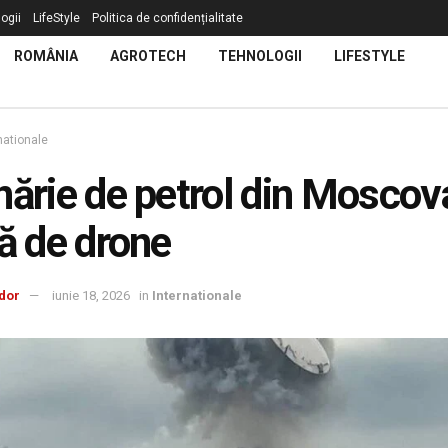
ogii
LifeStyle
Politica de confidențialitate
ROMÂNIA
AGROTECH
TEHNOLOGII
LIFESTYLE
nationale
nărie de petrol din Moscov
tă de drone
dor
iunie 18, 2026
in
Internationale