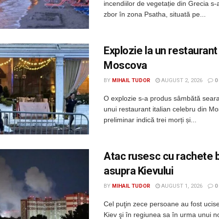
incendiilor de vegetație din Grecia s-a
zbor în zona Psatha, situată pe...
Explozie la un restaurant
Moscova
BY
MIHAIL TUDOR
AUGUST 2, 2026
0
O explozie s-a produs sâmbătă seara
unui restaurant italian celebru din Mo
preliminar indică trei morți și...
Atac rusesc cu rachete b
asupra Kievului
BY
MIHAIL TUDOR
AUGUST 1, 2026
0
Cel puţin zece persoane au fost ucis
Kiev şi în regiunea sa în urma unui no