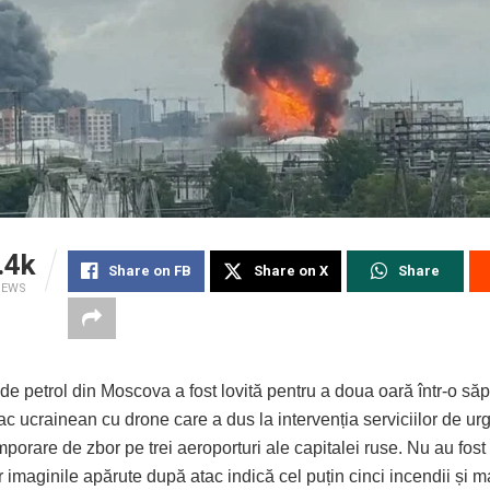
.4k
Share on FB
Share on X
Share
IEWS
 de petrol din Moscova a fost lovită pentru a doua oară într-o s
c ucrainean cu drone care a dus la intervenția serviciilor de urg
temporare de zbor pe trei aeroporturi ale capitalei ruse. Nu au fos
r imaginile apărute după atac indică cel puțin cinci incendii și m