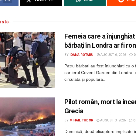
sts
Femeia care a înjunghiat
bărbați în Londra ar fi r
BY
IOANA ROTARU
AUGUST 6, 2026
0
Patru bărbați au fost înjunghiați cu o 
cartierul Covent Garden din Londra, 
circulată și populară...
Pilot român, mort la incen
Grecia
BY
MIHAIL TUDOR
AUGUST 3, 2026
0
Duminică, două elicoptere implicate î