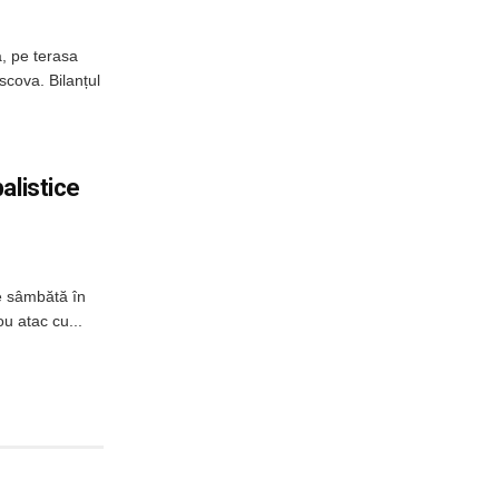
, pe terasa
scova. Bilanțul
alistice
e sâmbătă în
u atac cu...