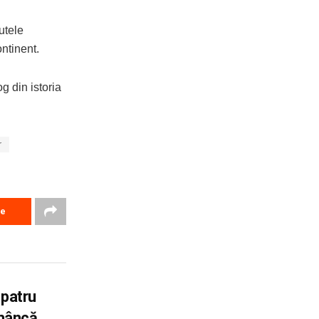
utele
ontinent.
g din istoria
r
re
 patru
omâncă