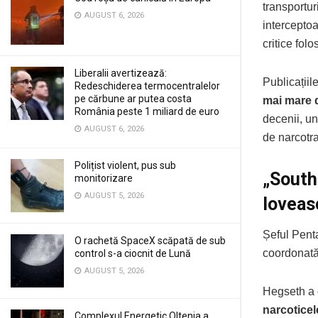
transportur
AUGUST 6, 2026
interceptoa
critice folo
Liberalii avertizează:
Publicațiil
Redeschiderea termocentralelor
pe cărbune ar putea costa
mai mare d
România peste 1 miliard de euro
decenii, u
AUGUST 6, 2026
de narcotra
Polițist violent, pus sub
„South
monitorizare
AUGUST 5, 2026
loveasc
Șeful Pent
O rachetă SpaceX scăpată de sub
coordonată
control s-a ciocnit de Lună
AUGUST 5, 2026
Hegseth a 
narcoticel
Complexul Energetic Oltenia a