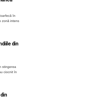
foarfecă în
o zonă intens
diile din
n stingerea
u ciocnit în
 din