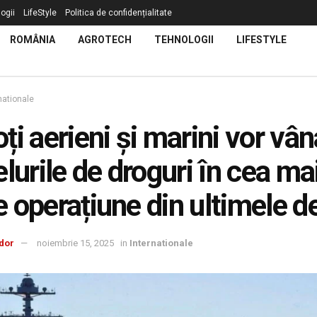
ogii
LifeStyle
Politica de confidențialitate
ROMÂNIA
AGROTECH
TEHNOLOGII
LIFESTYLE
nationale
ți aerieni și marini vor vân
elurile de droguri în cea ma
 operațiune din ultimele d
dor
noiembrie 15, 2025
in
Internationale