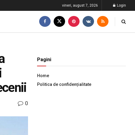
vineri, august 7, 2026
Login
a
Pagini
i
Home
ecenii
Politica de confidențialitate
0