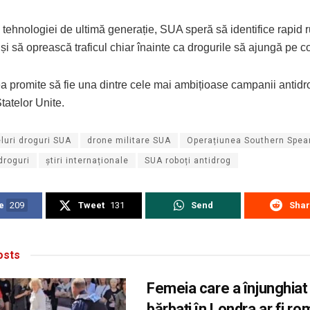
 tehnologiei de ultimă generație, SUA speră să identifice rapid r
r și să oprească traficul chiar înainte ca drogurile să ajungă pe c
 promite să fie una dintre cele mai ambițioase campanii antidro
tatelor Unite.
eluri droguri SUA
drone militare SUA
Operațiunea Southern Spea
droguri
știri internaționale
SUA roboți antidrog
e
209
Tweet
131
Send
Sha
sts
Femeia care a înjunghiat
bărbați în Londra ar fi r