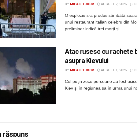
BY
MIHAIL TUDOR
AUGUST 2, 2026
0
O explozie s-a produs sâmbătă seara
unui restaurant italian celebru din Mo
preliminar indică trei morți și...
Atac rusesc cu rachete b
asupra Kievului
BY
MIHAIL TUDOR
AUGUST 1, 2026
0
Cel puţin zece persoane au fost ucis
Kiev şi în regiunea sa în urma unui no
n răspuns