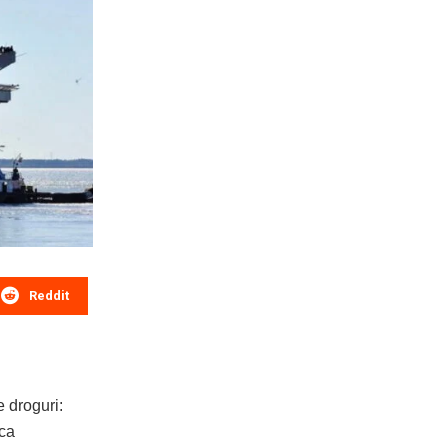
Reddit
e droguri:
oca