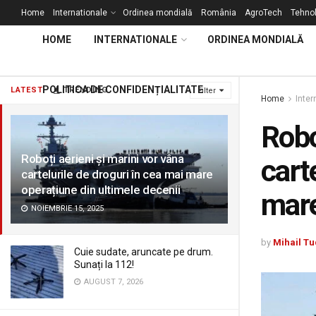
Home
Internationale
Ordinea mondială
România
AgroTech
Tehnol
HOME
INTERNATIONALE
ORDINEA MONDIALĂ
POLITICA DE CONFIDENȚIALITATE
LATEST
TRENDING
Filter
Home
Inter
Robo
Roboți aerieni și marini vor vâna
cart
cartelurile de droguri în cea mai mare
operațiune din ultimele decenii
mare
NOIEMBRIE 15, 2025
by
Mihail Tu
Cuie sudate, aruncate pe drum.
Sunați la 112!
AUGUST 7, 2026