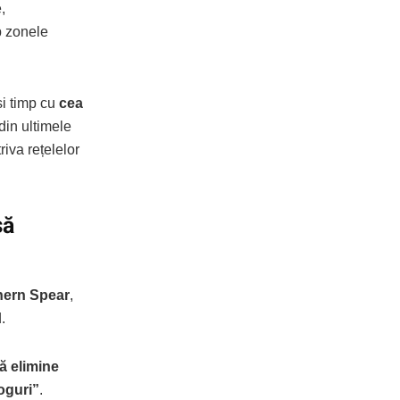
,
p zonele
și timp cu
cea
din ultimele
iva rețelelor
să
hern Spear
,
.
să elimine
oguri”
.