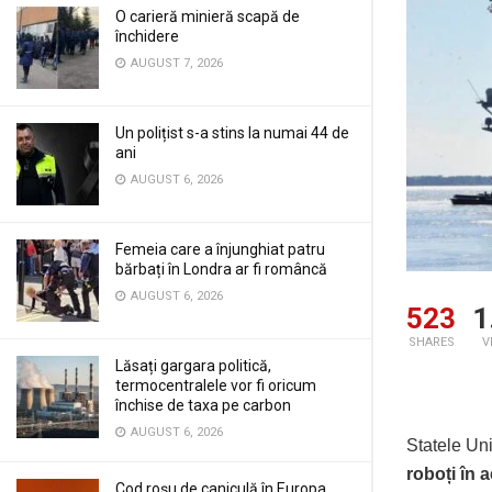
O carieră minieră scapă de
închidere
AUGUST 7, 2026
Un polițist s-a stins la numai 44 de
ani
AUGUST 6, 2026
Femeia care a înjunghiat patru
bărbați în Londra ar fi româncă
AUGUST 6, 2026
523
1
SHARES
V
Lăsați gargara politică,
termocentralele vor fi oricum
închise de taxa pe carbon
AUGUST 6, 2026
Statele Uni
roboți în 
Cod roșu de caniculă în Europa