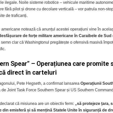
ile ilegale. Noile sisteme robotice – vehicule maritime autonome
re fără pilot și drone cu decolare verticală – vor patrula non-sto
site de traficanți.
e americane notează că anunțul acestei operațiuni vine în acela
esfășurare de forțe militare americane în Caraibele de Sud
n semn clar că Washingtonul pregătește o ofensivă masivă împotr
fic.
ern Spear” – Operațiunea care promite 
ă direct în carteluri
agonului, Pete Hegseth, a confirmat lansarea
Operațiunii Sout
 de Joint Task Force Southern Spear și US Southern Command
declarat că misiunea are un obiectiv ferm:
„să protejeze țara, 
e din emisferă și să mențină Statele Unite în siguranță de dr