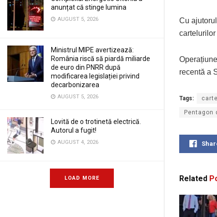
anunțat că stinge lumina
AUGUST 5, 2026
Cu ajutorul
cartelurilo
Ministrul MIPE avertizează:
România riscă să piardă miliarde
Operațiunea
de euro din PNRR după
recentă a S
modificarea legislației privind
decarbonizarea
AUGUST 5, 2026
Tags:
cart
Pentagon 
Lovită de o trotinetă electrică.
Autorul a fugit!
AUGUST 4, 2026
Shar
Related
Po
LOAD MORE