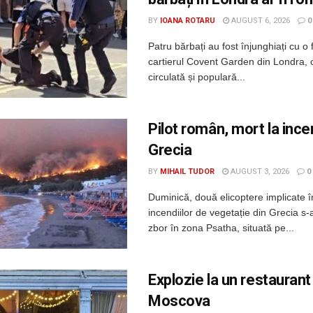
BY
IOANA ROTARU
AUGUST 6, 2026
0
Patru bărbați au fost înjunghiați cu o 
cartierul Covent Garden din Londra, 
circulată și populară...
Pilot român, mort la incen
Grecia
BY
MIHAIL TUDOR
AUGUST 3, 2026
0
Duminică, două elicoptere implicate î
incendiilor de vegetație din Grecia s-a
zbor în zona Psatha, situată pe...
Explozie la un restaurant
Moscova