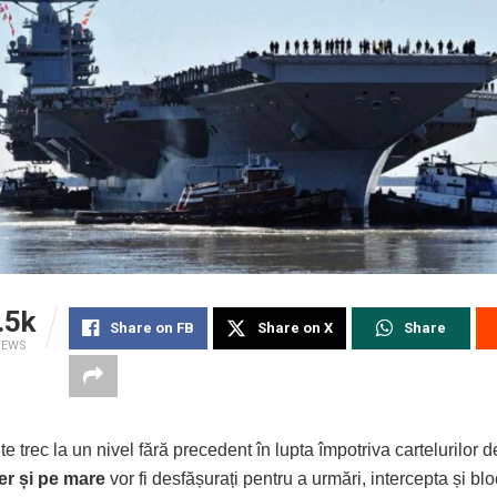
.5k
Share on FB
Share on X
Share
IEWS
te trec la un nivel fără precedent în lupta împotriva cartelurilor d
aer și pe mare
vor fi desfășurați pentru a urmări, intercepta și bl