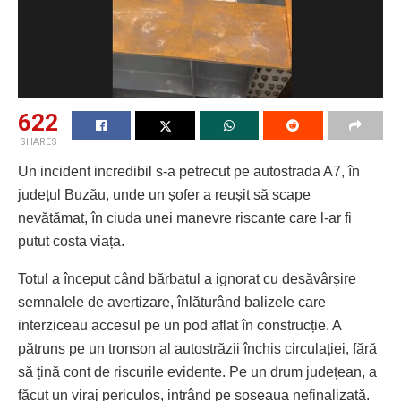
622
SHARES
Un incident incredibil s-a petrecut pe autostrada A7, în
județul Buzău, unde un șofer a reușit să scape
nevătămat, în ciuda unei manevre riscante care l-ar fi
putut costa viața.
Totul a început când bărbatul a ignorat cu desăvârșire
semnalele de avertizare, înlăturând balizele care
interziceau accesul pe un pod aflat în construcție. A
pătruns pe un tronson al autostrăzii închis circulației, fără
să țină cont de riscurile evidente. Pe un drum județean, a
făcut un viraj periculos, intrând pe șoseaua nefinalizată.