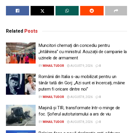
Related
Posts
Muncitori chemați din concediu pentru
„întâlnirea” cu ministrul. Acuzații de campanie la
uzinele de armament
BY
MIHAIL TUDOR
AUGUST 9, 2026
0
Românii din Italia s-au mobilizat pentru un
tânăr tată din Gorj: „Azi sunt ei încercați, mâine
putem fi oricare dintre noi”
BY
MIHAIL TUDOR
AUGUST 8, 2026
0
Mașină și TIR, transformate într-o minge de
foc. Șoferul autoturismului a ars de viu
BY
MIHAIL TUDOR
AUGUST 8, 2026
0