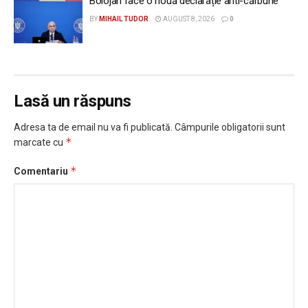
Bolojan face o nouă declarație anti-cărbune
BY
MIHAIL TUDOR
AUGUST 8, 2026
0
Lasă un răspuns
Adresa ta de email nu va fi publicată.
Câmpurile obligatorii sunt
*
marcate cu
*
Comentariu