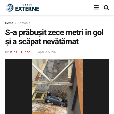
Home
România
S-a prăbușit zece metri în gol
și a scăpat nevătămat
by
Mihail Tudor
aprilie 6, 2025