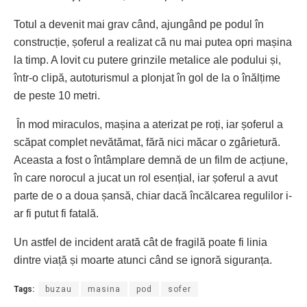
Totul a devenit mai grav când, ajungând pe podul în
construcție, șoferul a realizat că nu mai putea opri mașina
la timp. A lovit cu putere grinzile metalice ale podului și,
într-o clipă, autoturismul a plonjat în gol de la o înălțime
de peste 10 metri.
În mod miraculos, mașina a aterizat pe roți, iar șoferul a
scăpat complet nevătămat, fără nici măcar o zgârietură.
Aceasta a fost o întâmplare demnă de un film de acțiune,
în care norocul a jucat un rol esențial, iar șoferul a avut
parte de o a doua șansă, chiar dacă încălcarea regulilor i-
ar fi putut fi fatală.
Un astfel de incident arată cât de fragilă poate fi linia
dintre viață și moarte atunci când se ignoră siguranța.
Tags:
buzau
masina
pod
sofer