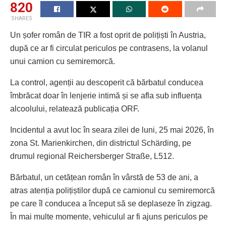
820
SHARES
Un șofer român de TIR a fost oprit de polițiști în Austria,
după ce ar fi circulat periculos pe contrasens, la volanul
unui camion cu semiremorcă.
La control, agenții au descoperit că bărbatul conducea
îmbrăcat doar în lenjerie intimă și se afla sub influența
alcoolului, relatează publicația ORF.
Incidentul a avut loc în seara zilei de luni, 25 mai 2026, în
zona St. Marienkirchen, din districtul Schärding, pe
drumul regional Reichersberger Straße, L512.
Bărbatul, un cetățean român în vârstă de 53 de ani, a
atras atenția polițiștilor după ce camionul cu semiremorcă
pe care îl conducea a început să se deplaseze în zigzag.
În mai multe momente, vehiculul ar fi ajuns periculos pe