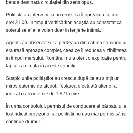
banda destinată circulației din sens opus.
Polițiștii au intervenit și au reușit să îl oprească în jurul
orei 21:00. În timpul verificărilor, aceștia au constatat că
șoferul se afla la volan doar în lenjerie intimă.
Agenții au observat și că perdeaua din cabina camionului
era trasă aproape complet, ceea ce îi reducea vizibilitatea
în timpul mersului. Românul nu a oferit o explicație pentru
faptul că circula în aceste condiții.
Suspiciunile polițiștilor au crescut după ce au simțit un
miros puternic de alcool. Testarea efectuată ulterior a
indicat o alcoolemie de 1,82 la mie.
În urma controlului, permisul de conducere al bărbatului a
fost ridicat provizoriu, iar polițiștii nu i-au mai permis să își
continue drumul.