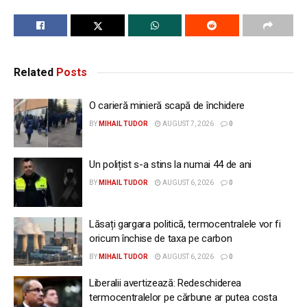
Related
Posts
O carieră minieră scapă de închidere
BY
MIHAIL TUDOR
AUGUST 7, 2026
0
Un polițist s-a stins la numai 44 de ani
BY
MIHAIL TUDOR
AUGUST 6, 2026
0
Lăsați gargara politică, termocentralele vor fi
oricum închise de taxa pe carbon
BY
MIHAIL TUDOR
AUGUST 6, 2026
0
Liberalii avertizează: Redeschiderea
termocentralelor pe cărbune ar putea costa