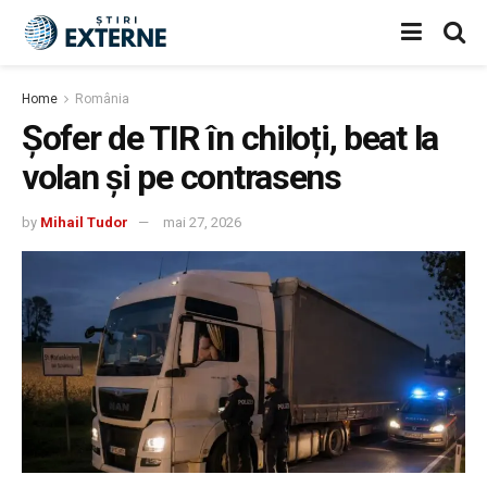
Home
România
Șofer de TIR în chiloți, beat la
volan și pe contrasens
by
Mihail Tudor
mai 27, 2026