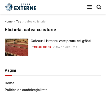
Home
Tag
cafea cu istorie
Etichetă:
cafea cu istorie
Cafeaua Harrar nu este pentru cei grăbiți
BY
MIHAIL TUDOR
MAI 17, 2025
0
Pagini
Home
Politica de confidențialitate