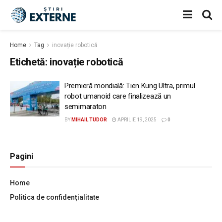
Home
Tag
inovație robotică
Etichetă:
inovație robotică
Premieră mondială: Tien Kung Ultra, primul
robot umanoid care finalizează un
semimaraton
BY
MIHAIL TUDOR
APRILIE 19, 2025
0
Pagini
Home
Politica de confidențialitate