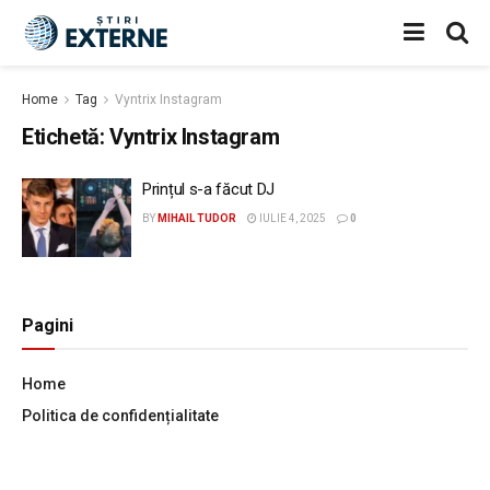
Home
Tag
Vyntrix Instagram
Etichetă:
Vyntrix Instagram
Prințul s-a făcut DJ
BY
MIHAIL TUDOR
IULIE 4, 2025
0
Pagini
Home
Politica de confidențialitate