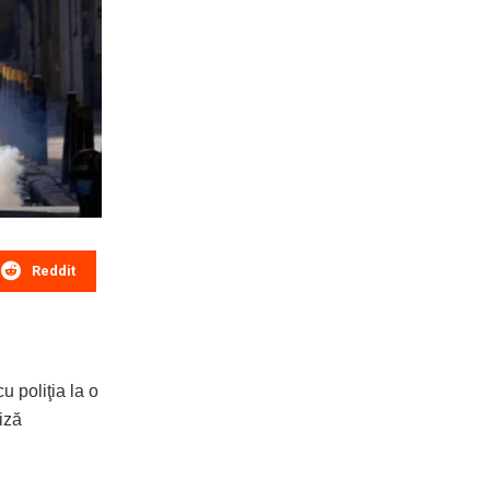
Reddit
u poliţia la o
iză