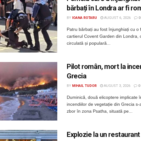
bărbați în Londra ar fi r
BY
IOANA ROTARU
AUGUST 6, 2026
0
Patru bărbați au fost înjunghiați cu o 
cartierul Covent Garden din Londra, 
circulată și populară...
Pilot român, mort la incen
Grecia
BY
MIHAIL TUDOR
AUGUST 3, 2026
0
Duminică, două elicoptere implicate î
incendiilor de vegetație din Grecia s-a
zbor în zona Psatha, situată pe...
Explozie la un restaurant