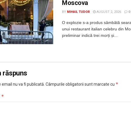
Moscova
BY
MIHAIL TUDOR
AUGUST 2, 2026
0
O explozie s-a produs sâmbătă seara
unui restaurant italian celebru din Mo
preliminar indică trei morți și...
n răspuns
*
 email nu va fi publicată.
Câmpurile obligatorii sunt marcate cu
*
u