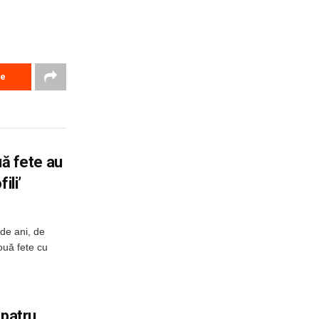
re
ouă fete au
ili’
de ani, de
două fete cu
 patru