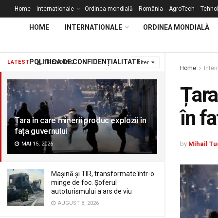
Home
Internationale
Ordinea mondială
România
AgroTech
Tehnol
HOME
INTERNATIONALE
ORDINEA MONDIALĂ
POLITICA DE CONFIDENȚIALITATE
LATEST
TRENDING
Filter
Home
Inter
Țara
în f
Țara în care minerii produc explozii în
fața guvernului
by
Mihail Tu
MAI 15, 2026
Mașină și TIR, transformate într-o
minge de foc. Șoferul
autoturismului a ars de viu
AUGUST 8, 2026