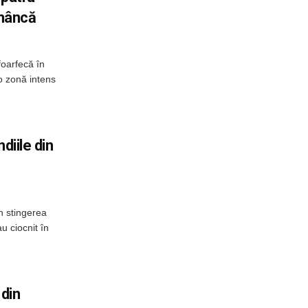
omâncă
foarfecă în
o zonă intens
diile din
n stingerea
u ciocnit în
 din