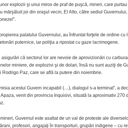
 unor explozii şi unui miros de praf de puşcă, mineri, care purtau
au mărşăluit joi din oraşul vecin, El Alto, către sediul Guvernulu
oneze!”.
propierea palatului Guvernului, au înfruntat forţele de ordine cu l
detonări puternice, iar poliţia a ripostat cu gaze lacrimogene.
 asigurări că sectorul lor are nevoie de aprovizionări cu carbura
onelor miniere, de explozivi şi de dolari, însă nu sunt auziţi de 
ui Rodrigo Paz, care se află la putere din noiembrie.
isia acestui Guvern incapabil (…), dialogul s-a terminat”, a de
 Apaza, venit din provincia Inquisivi, situată la aproximativ 270 
az.
 mineri, Guvernul este asaltat de un val de proteste ale diversel
ţărani, profesori, angajaţi în transporturi, grupări indigene – cu r