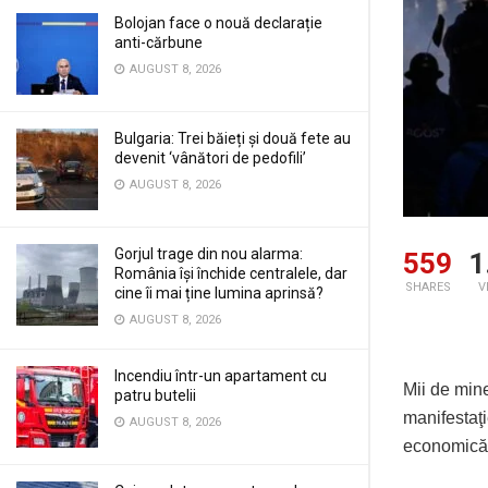
Bolojan face o nouă declarație
anti-cărbune
AUGUST 8, 2026
Bulgaria: Trei băieți și două fete au
devenit ‘vânători de pedofili’
AUGUST 8, 2026
Gorjul trage din nou alarma:
559
1
România își închide centralele, dar
SHARES
V
cine îi mai ține lumina aprinsă?
AUGUST 8, 2026
Incendiu într-un apartament cu
Mii de mine
patru butelii
manifestaţi
AUGUST 8, 2026
economică,