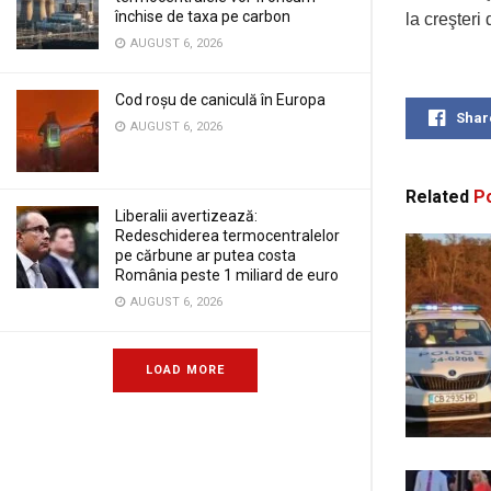
închise de taxa pe carbon
la creşteri 
AUGUST 6, 2026
Cod roșu de caniculă în Europa
Shar
AUGUST 6, 2026
Related
Po
Liberalii avertizează:
Redeschiderea termocentralelor
pe cărbune ar putea costa
România peste 1 miliard de euro
AUGUST 6, 2026
LOAD MORE