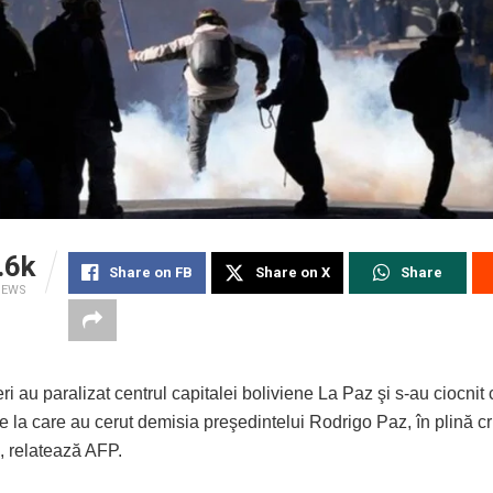
.6k
Share on FB
Share on X
Share
IEWS
ri au paralizat centrul capitalei boliviene La Paz şi s-au ciocnit c
e la care au cerut demisia preşedintelui Rodrigo Paz, în plină cr
 relatează AFP.