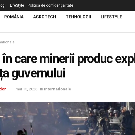
ogii
LifeStyle
Politica de confidențialitate
ROMÂNIA
AGROTECH
TEHNOLOGII
LIFESTYLE
nationale
 în care minerii produc expl
ața guvernului
dor
mai 15, 2026
in
Internationale