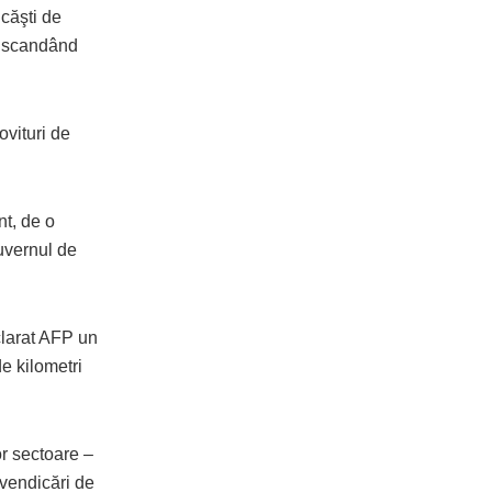
 căşti de
i, scandând
ovituri de
nt, de o
Guvernul de
clarat AFP un
de kilometri
or sectoare –
evendicări de