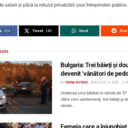
de salarii şi până la refuzul privatizării unor întreprinderi publice.
e
224
Tweet
140
Send
Sha
sts
Bulgaria: Trei băieți și d
devenit ‘vânători de pedof
BY
IOANA ROTARU
AUGUST 8, 2026
0
Uciderea unui bărbat în vârstă de 37 
către cinci adolescenţi, trei băieţi şi 
vârste...
Femeia care a înjunghiat