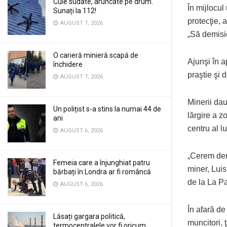
Cuie sudate, aruncate pe drum.
În mijlocul
Sunați la 112!
protecţie, 
AUGUST 7, 2026
„Să demisi
O carieră minieră scapă de
Ajunşi în a
închidere
praştie şi 
AUGUST 7, 2026
Minerii dau
Un polițist s-a stins la numai 44 de
lărgire a z
ani
centru al l
AUGUST 6, 2026
„Cerem dem
Femeia care a înjunghiat patru
miner, Luis
bărbați în Londra ar fi româncă
de la La P
AUGUST 6, 2026
În afară de
Lăsați gargara politică,
muncitori, 
termocentralele vor fi oricum