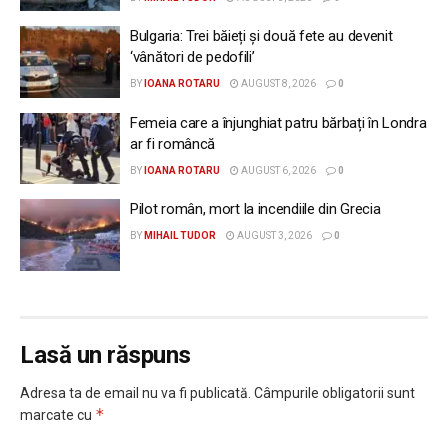
Bulgaria: Trei băieți și două fete au devenit
‘vânători de pedofili’
BY
IOANA ROTARU
AUGUST 8, 2026
0
Femeia care a înjunghiat patru bărbați în Londra
ar fi româncă
BY
IOANA ROTARU
AUGUST 6, 2026
0
Pilot român, mort la incendiile din Grecia
BY
MIHAIL TUDOR
AUGUST 3, 2026
0
Lasă un răspuns
Adresa ta de email nu va fi publicată.
Câmpurile obligatorii sunt
*
marcate cu