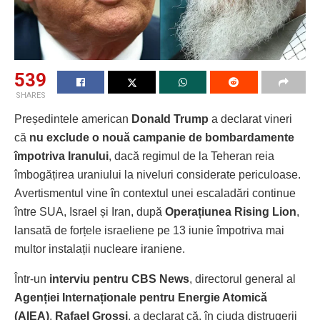
539
SHARES
Președintele american
Donald Trump
a declarat vineri
că
nu exclude o nouă campanie de bombardamente
împotriva Iranului
, dacă regimul de la Teheran reia
îmbogățirea uraniului la niveluri considerate periculoase.
Avertismentul vine în contextul unei escaladări continue
între SUA, Israel și Iran, după
Operațiunea Rising Lion
,
lansată de forțele israeliene pe 13 iunie împotriva mai
multor instalații nucleare iraniene.
Într-un
interviu pentru CBS News
, directorul general al
Agenției Internaționale pentru Energie Atomică
(AIEA)
,
Rafael Grossi
, a declarat că, în ciuda distrugerii