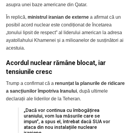
asupra unei baze americane din Qatar.
În replică,
ministrul iranian de externe
a afirmat că un
posibil acord nuclear este condiționat de încetarea
„tonului lipsit de respect” al liderului american la adresa
ayatollahului Khamenei și a milioanelor de susținători ai
acestuia.
Acordul nuclear rămâne blocat, iar
tensiunile cresc
Trump a confirmat că a
renunțat la planurile de ridicare
a sancțiunilor împotriva Iranului
, după ultimele
declarații ale liderilor de la Teheran.
„Dacă vor continua cu îmbogățirea
uraniului, vom lua măsurile care se
impun”, a spus el, întrebat dacă SUA vor
ataca din nou instalațiile nucleare
iraniene.