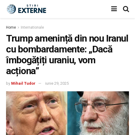
Home
Internationale
Trump amenință din nou Iranul
cu bombardamente: „Dacă
îmbogățiți uraniu, vom
acționa”
by
Mihail Tudor
iunie 29, 2025