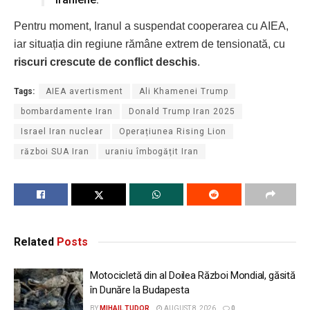
Pentru moment, Iranul a suspendat cooperarea cu AIEA,
iar situația din regiune rămâne extrem de tensionată, cu
riscuri crescute de conflict deschis
.
Tags:
AIEA avertisment
Ali Khamenei Trump
bombardamente Iran
Donald Trump Iran 2025
Israel Iran nuclear
Operațiunea Rising Lion
război SUA Iran
uraniu îmbogățit Iran
Related
Posts
Motocicletă din al Doilea Război Mondial, găsită
în Dunăre la Budapesta
BY
MIHAIL TUDOR
AUGUST 8, 2026
0