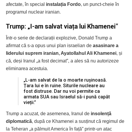
afectate, în special
instalația Fordo
, un punct-cheie în
programul nuclear iranian.
Trump: „I-am salvat viața lui Khamenei”
Într-o serie de declarații explozive, Donald Trump a
afirmat că s-a opus unui plan israelian de
asasinare a
liderului suprem iranian, Ayatollahul Ali Khamenei
, și
că, deși Iranul „a fost decimat”, a ales să nu autorizeze
eliminarea acestuia.
„L-am salvat de la o moarte rușinoasă.
Țara lui e în ruine. Siturile nucleare au
fost distruse. Dar nu voi permite ca
armata SUA sau Israelul să-i pună capăt
vieții.”
Trump a acuzat, de asemenea, Iranul de
insolență
diplomatică
, după ce Khamenei a susținut că regimul de
la Teheran „a pălmuit America în față” printr-un atac