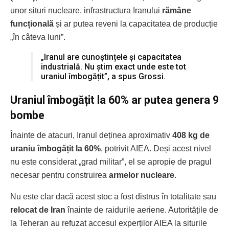
unor situri nucleare, infrastructura Iranului
rămâne
funcțională
și ar putea reveni la capacitatea de producție
„în câteva luni”.
„Iranul are cunoștințele și capacitatea
industrială. Nu știm exact unde este tot
uraniul îmbogățit”, a spus Grossi.
Uraniul îmbogățit la 60% ar putea genera 9
bombe
Înainte de atacuri, Iranul deținea aproximativ
408 kg de
uraniu îmbogățit la 60%
, potrivit AIEA. Deși acest nivel
nu este considerat „grad militar”, el se apropie de pragul
necesar pentru construirea
armelor nucleare
.
Nu este clar dacă acest stoc a fost distrus în totalitate sau
relocat de Iran
înainte de raidurile aeriene. Autoritățile de
la Teheran au refuzat accesul experților AIEA la siturile