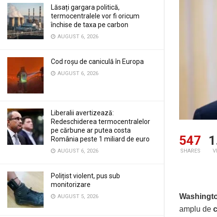
Lăsați gargara politică,
termocentralele vor fi oricum
închise de taxa pe carbon
AUGUST 6, 2026
Cod roșu de caniculă în Europa
AUGUST 6, 2026
Liberalii avertizează:
Redeschiderea termocentralelor
pe cărbune ar putea costa
547
1
România peste 1 miliard de euro
AUGUST 6, 2026
SHARES
V
Polițist violent, pus sub
monitorizare
Washingto
AUGUST 5, 2026
amplu de
c