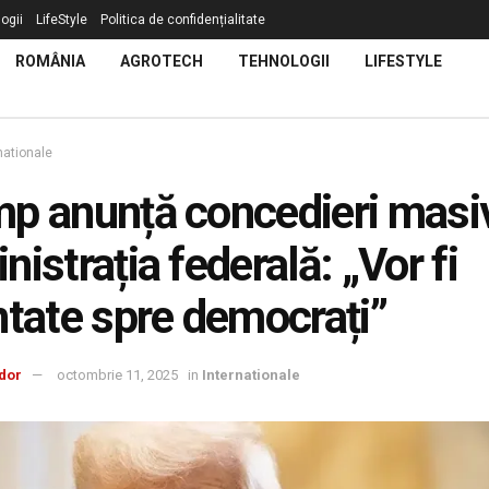
ogii
LifeStyle
Politica de confidențialitate
ROMÂNIA
AGROTECH
TEHNOLOGII
LIFESTYLE
nationale
p anunță concedieri masiv
nistrația federală: „Vor fi
ntate spre democrați”
dor
octombrie 11, 2025
in
Internationale