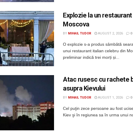
Explozie la un restaurant
Moscova
BY
MIHAIL TUDOR
AUGUST 2, 2026
0
O explozie s-a produs sâmbătă seara
unui restaurant italian celebru din Mo
preliminar indică trei morți și...
Atac rusesc cu rachete b
asupra Kievului
BY
MIHAIL TUDOR
AUGUST 1, 2026
0
Cel puţin zece persoane au fost ucis
Kiev şi în regiunea sa în urma unui no