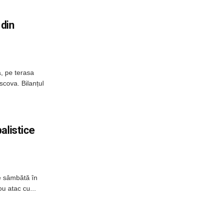
 din
, pe terasa
scova. Bilanțul
alistice
e sâmbătă în
u atac cu...