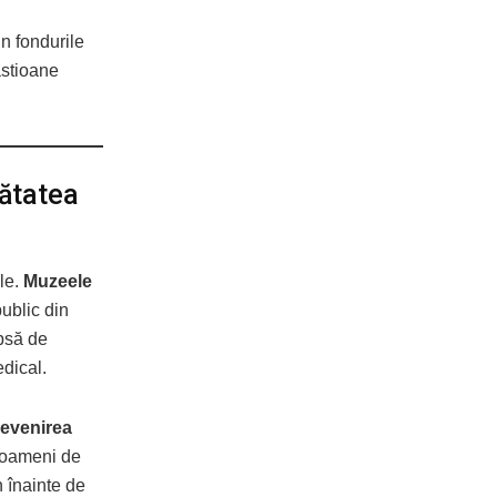
n fondurile
stioane
nătatea
ale.
Muzeele
ublic din
ipsă de
edical.
revenirea
i oameni de
in înainte de