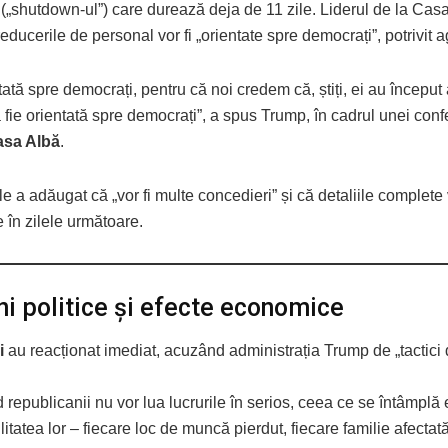
(„shutdown-ul”) care durează deja de 11 zile. Liderul de la Cas
reducerile de personal vor fi „orientate spre democrați”, potrivit 
ntată spre democrați, pentru că noi credem că, știți, ei au început
ă fie orientată spre democrați”, a spus Trump, în cadrul unei conf
asa Albă
.
e a adăugat că „vor fi multe concedieri” și că detaliile complete v
 în zilele următoare.
ni politice și efecte economice
i
au reacționat imediat, acuzând administrația Trump de „tactici 
republicanii nu vor lua lucrurile în serios, ceea ce se întâmplă 
itatea lor – fiecare loc de muncă pierdut, fiecare familie afectată