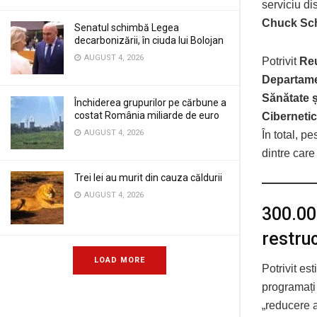
serviciu di
Chuck Sc
Senatul schimbă Legea
decarbonizării, în ciuda lui Bolojan
AUGUST 4, 2026
Potrivit
Re
Departame
Sănătate ș
Închiderea grupurilor pe cărbune a
costat România miliarde de euro
Ciberneti
AUGUST 4, 2026
În total, p
dintre car
Trei lei au murit din cauza căldurii
AUGUST 4, 2026
300.00
restru
LOAD MORE
Potrivit es
programați
„reducere a