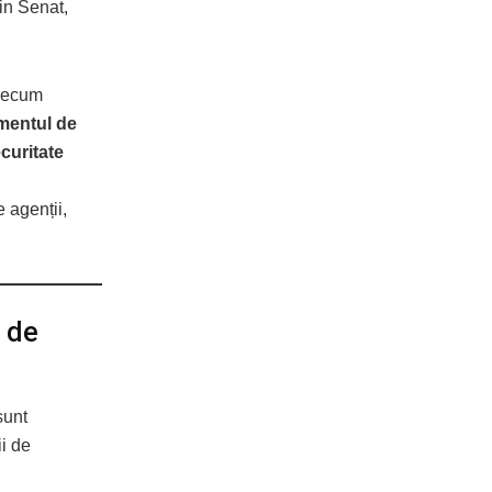
din Senat,
precum
mentul de
curitate
e agenții,
u de
unt
i de