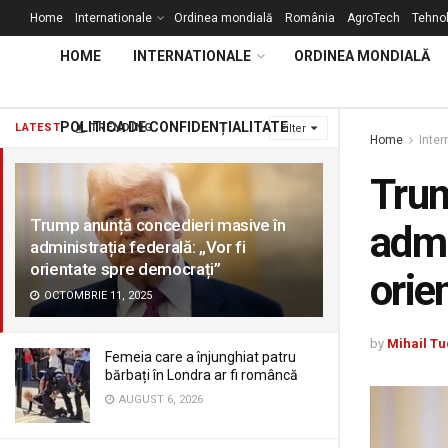
Home
Internationale
Ordinea mondială
România
AgroTech
Tehnol
HOME
INTERNATIONALE
ORDINEA MONDIALĂ
POLITICA DE CONFIDENȚIALITATE
LATEST
TRENDING
Filter
Home
Inter
Trum
Trump anunță concedieri masive în
admi
administrația federală: „Vor fi
orientate spre democrați”
orie
OCTOMBRIE 11, 2025
by
Mihail Tu
Femeia care a înjunghiat patru
bărbați în Londra ar fi româncă
AUGUST 6, 2026