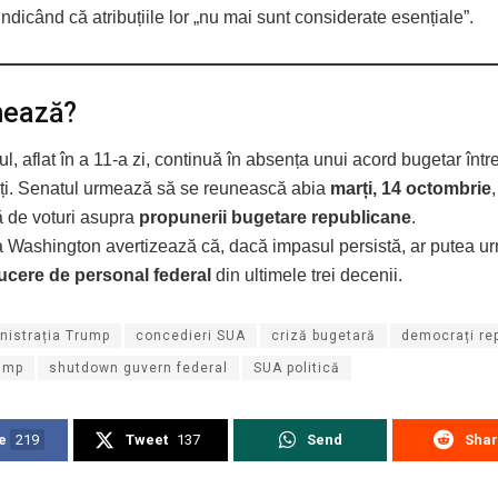
indicând că atribuțiile lor „nu mai sunt considerate esențiale”.
mează?
, aflat în a 11-a zi, continuă în absența unui acord bugetar într
ți. Senatul urmează să se reunească abia
marți, 14 octombrie
 de voturi asupra
propunerii bugetare republicane
.
a Washington avertizează că, dacă impasul persistă, ar putea 
ucere de personal federal
din ultimele trei decenii.
nistrația Trump
concedieri SUA
criză bugetară
democrați re
ump
shutdown guvern federal
SUA politică
e
219
Tweet
137
Send
Sha