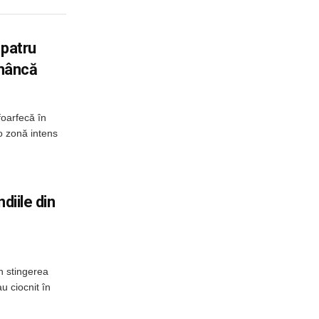
 patru
omâncă
foarfecă în
o zonă intens
diile din
n stingerea
u ciocnit în