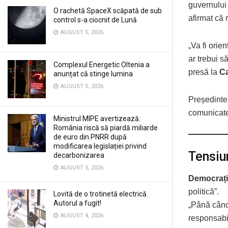
guvernului 
O rachetă SpaceX scăpată de sub
afirmat că 
control s-a ciocnit de Lună
AUGUST 5, 2026
„Va fi orie
ar trebui s
Complexul Energetic Oltenia a
presă la
C
anunțat că stinge lumina
AUGUST 5, 2026
Președintel
comunicate
Ministrul MIPE avertizează:
România riscă să piardă miliarde
de euro din PNRR după
modificarea legislației privind
Tensiu
decarbonizarea
AUGUST 5, 2026
Democrați
politică”.
Lovită de o trotinetă electrică.
Autorul a fugit!
„Până când 
AUGUST 4, 2026
responsabil