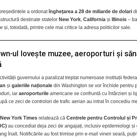
 președintele a ordonat
înghețarea a 28 de miliarde de dolari
di
astructură destinate statelor
New York
,
California
și
Illinois
– ba
și, totodată, printre cele mai critice la adresa politicilor sale.
wn-ul lovește muzee, aeroporturi și să
ă
tivității guvernului a paralizat treptat numeroase instituții feder
ian
și
galeriile naționale
din Washington se vor închide pentru p
nduri, iar
aeroporturile
americane se confruntă cu întârzieri și l
pă ce zeci de controlori de trafic aerian au intrat în concediu m
 New York Times
relatează că
Centrele pentru Controlul și P
DC)
au concediat deja zeci de angajați, inclusiv epidemiologi ș
ang înalt. Notificările au fost trimise prin e-mail vineri seară, puț