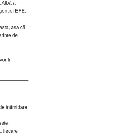
a Albă a
agenției
EFE
.
 asta, așa că
erințe de
or fi
de intimidare
este
, fiecare