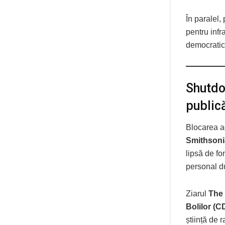
În paralel,
pentru infr
democratice 
Shutdo
public
Blocarea ac
Smithson
lipsă de fo
personal du
Ziarul
The
Bolilor (C
știință de r