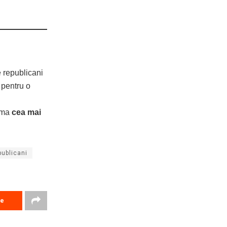
e republicani
, pentru o
urma
cea mai
publicani
re