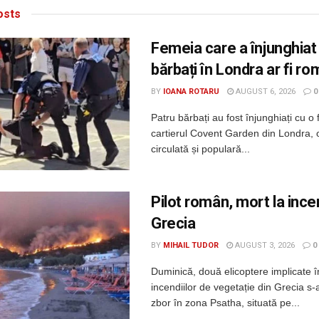
sts
Femeia care a înjunghiat
bărbați în Londra ar fi r
BY
IOANA ROTARU
AUGUST 6, 2026
0
Patru bărbați au fost înjunghiați cu o 
cartierul Covent Garden din Londra, 
circulată și populară...
Pilot român, mort la incen
Grecia
BY
MIHAIL TUDOR
AUGUST 3, 2026
0
Duminică, două elicoptere implicate î
incendiilor de vegetație din Grecia s-a
zbor în zona Psatha, situată pe...