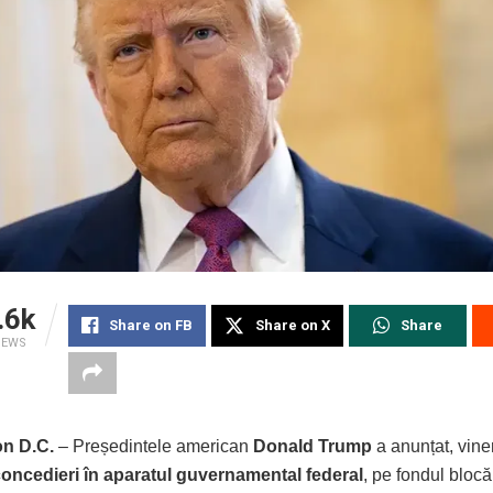
.6k
Share on FB
Share on X
Share
IEWS
n D.C.
– Președintele american
Donald Trump
a anunțat, viner
oncedieri în aparatul guvernamental federal
, pe fondul blocări