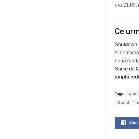
ora 21:00, 
Ce ur
Shutdown-ul
și democra
nouă rundă
Surse de l
amplă red
Tags:
admi
Donald Tr
Shar