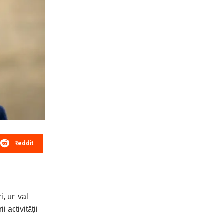
Reddit
i, un val
i activității