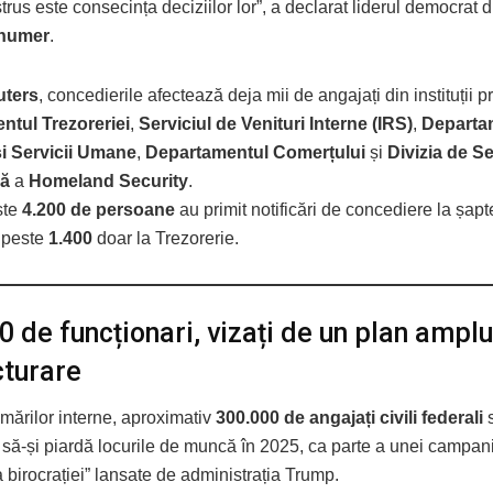
strus este consecința deciziilor lor”, a declarat liderul democrat 
humer
.
uters
, concedierile afectează deja mii de angajați din instituții 
ntul Trezoreriei
,
Serviciul de Venituri Interne (IRS)
,
Departa
i Servicii Umane
,
Departamentul Comerțului
și
Divizia de Se
că
a
Homeland Security
.
este
4.200 de persoane
au primit notificări de concediere la șapt
e peste
1.400
doar la Trezorerie.
0 de funcționari, vizați de un plan ampl
cturare
timărilor interne, aproximativ
300.000 de angajați civili federali
s
 să-și piardă locurile de muncă în 2025, ca parte a unei campani
 birocrației” lansate de administrația Trump.