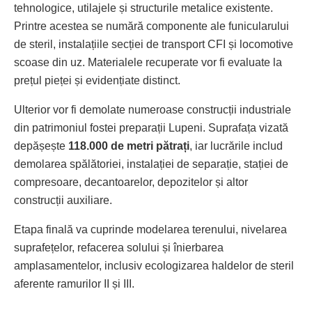
tehnologice, utilajele și structurile metalice existente.
Printre acestea se numără componente ale funicularului
de steril, instalațiile secției de transport CFI și locomotive
scoase din uz. Materialele recuperate vor fi evaluate la
prețul pieței și evidențiate distinct.
Ulterior vor fi demolate numeroase construcții industriale
din patrimoniul fostei preparații Lupeni. Suprafața vizată
depășește
118.000 de metri pătrați
, iar lucrările includ
demolarea spălătoriei, instalației de separație, stației de
compresoare, decantoarelor, depozitelor și altor
construcții auxiliare.
Etapa finală va cuprinde modelarea terenului, nivelarea
suprafețelor, refacerea solului și înierbarea
amplasamentelor, inclusiv ecologizarea haldelor de steril
aferente ramurilor II și III.