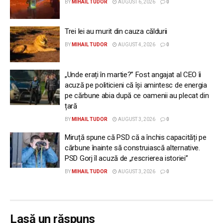
BY
MIHAIL TUDOR
AUGUST 6, 2026
0
Trei lei au murit din cauza căldurii
BY
MIHAIL TUDOR
AUGUST 4, 2026
0
„Unde erați în martie?” Fost angajat al CEO îi
acuză pe politicieni că își amintesc de energia
pe cărbune abia după ce oamenii au plecat din
țară
BY
MIHAIL TUDOR
AUGUST 3, 2026
0
Miruță spune că PSD că a închis capacități pe
cărbune înainte să construiască alternative.
PSD Gorj îl acuză de „rescrierea istoriei”
BY
MIHAIL TUDOR
AUGUST 3, 2026
0
Lasă un răspuns