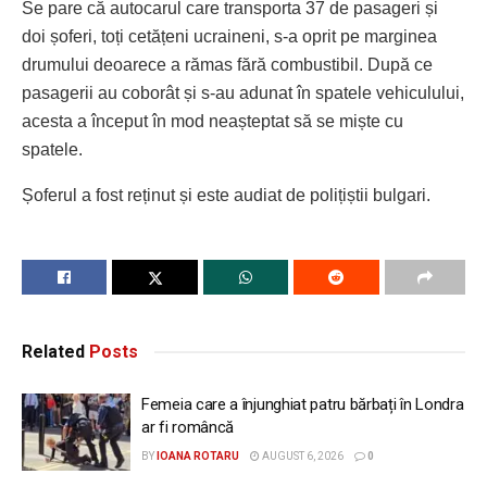
Se pare că autocarul care transporta 37 de pasageri și
doi șoferi, toți cetățeni ucraineni, s-a oprit pe marginea
drumului deoarece a rămas fără combustibil. După ce
pasagerii au coborât și s-au adunat în spatele vehiculului,
acesta a început în mod neașteptat să se miște cu
spatele.
Șoferul a fost reținut și este audiat de polițiștii bulgari.
Related
Posts
Femeia care a înjunghiat patru bărbați în Londra
ar fi româncă
BY
IOANA ROTARU
AUGUST 6, 2026
0