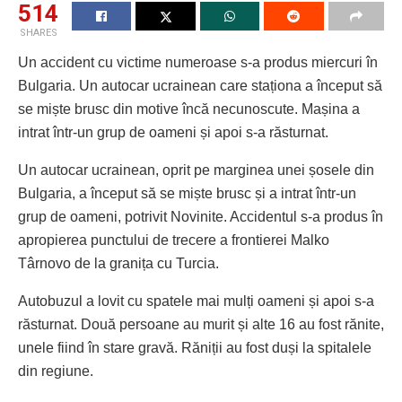
514
SHARES
Un accident cu victime numeroase s-a produs miercuri în
Bulgaria. Un autocar ucrainean care staționa a început să
se miște brusc din motive încă necunoscute. Mașina a
intrat într-un grup de oameni și apoi s-a răsturnat.
Un autocar ucrainean, oprit pe marginea unei șosele din
Bulgaria, a început să se miște brusc și a intrat într-un
grup de oameni, potrivit Novinite. Accidentul s-a produs în
apropierea punctului de trecere a frontierei Malko
Târnovo de la granița cu Turcia.
Autobuzul a lovit cu spatele mai mulți oameni și apoi s-a
răsturnat. Două persoane au murit și alte 16 au fost rănite,
unele fiind în stare gravă. Răniții au fost duși la spitalele
din regiune.