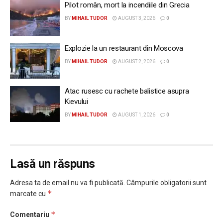
Pilot român, mort la incendiile din Grecia
BY
MIHAIL TUDOR
AUGUST 3, 2026
0
Explozie la un restaurant din Moscova
BY
MIHAIL TUDOR
AUGUST 2, 2026
0
Atac rusesc cu rachete balistice asupra
Kievului
BY
MIHAIL TUDOR
AUGUST 1, 2026
0
Lasă un răspuns
Adresa ta de email nu va fi publicată.
Câmpurile obligatorii sunt
*
marcate cu
*
Comentariu