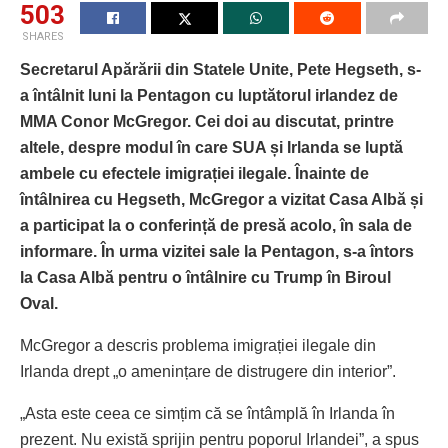
503
SHARES
Secretarul Apărării
din Statele Unite,
Pete Hegseth
,
s-
a întâlnit
luni
la Pentagon cu luptătorul irlandez de
MMA Conor McGregor. Cei doi au discutat, printre
altele, despre modul în care SUA și Irlanda se luptă
ambele cu efectele imigrației ilegale.
Înainte de
întâlnirea cu Hegseth, McGregor a vizitat Casa Albă și
a participat la o conferință de presă acolo, în sala de
informare. În urma vizitei sale la Pentagon, s-a întors
la Casa Albă pentru o întâlnire cu Trump în Biroul
Ova
l.
McGregor a descris problema imigrației ilegale din
Irlanda drept „o amenințare de distrugere din interior”.
„Asta este ceea ce simțim că se întâmplă în Irlanda în
prezent. Nu există sprijin pentru poporul Irlandei”, a spus