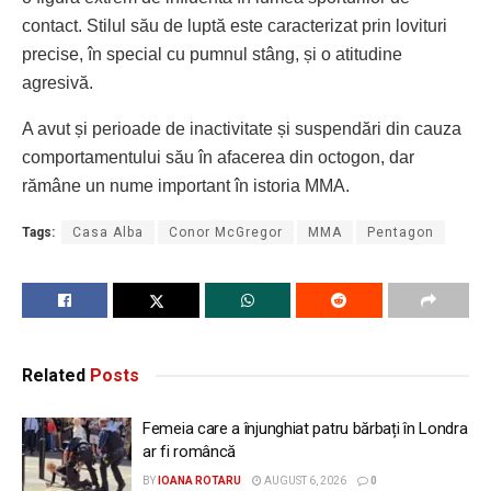
contact. Stilul său de luptă este caracterizat prin lovituri
precise, în special cu pumnul stâng, și o atitudine
agresivă.
A avut și perioade de inactivitate și suspendări din cauza
comportamentului său în afacerea din octogon, dar
rămâne un nume important în istoria MMA.
Tags:
Casa Alba
Conor McGregor
MMA
Pentagon
Related
Posts
Femeia care a înjunghiat patru bărbați în Londra
ar fi româncă
BY
IOANA ROTARU
AUGUST 6, 2026
0