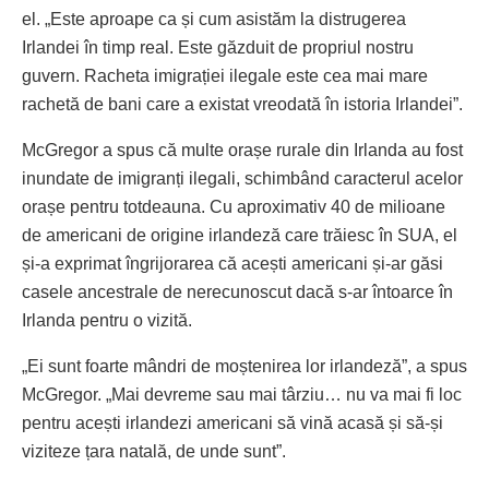
el. „Este aproape ca și cum asistăm la distrugerea
Irlandei în timp real. Este găzduit de propriul nostru
guvern. Racheta imigrației ilegale este cea mai mare
rachetă de bani care a existat vreodată în istoria Irlandei”.
McGregor a spus că multe orașe rurale din Irlanda au fost
inundate de imigranți ilegali, schimbând caracterul acelor
orașe pentru totdeauna. Cu aproximativ 40 de milioane
de americani de origine irlandeză care trăiesc în SUA, el
și-a exprimat îngrijorarea că acești americani și-ar găsi
casele ancestrale de nerecunoscut dacă s-ar întoarce în
Irlanda pentru o vizită.
„Ei sunt foarte mândri de moștenirea lor irlandeză”, a spus
McGregor. „Mai devreme sau mai târziu… nu va mai fi loc
pentru acești irlandezi americani să vină acasă și să-și
viziteze țara natală, de unde sunt”.