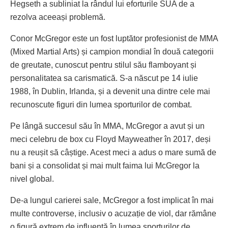
Hegseth a subliniat la rândul lui eforturile SUA de a
rezolva aceeași problemă.
Conor McGregor este un fost luptător profesionist de MMA
(Mixed Martial Arts) și campion mondial în două categorii
de greutate, cunoscut pentru stilul său flamboyant și
personalitatea sa carismatică. S-a născut pe 14 iulie
1988, în Dublin, Irlanda, și a devenit una dintre cele mai
recunoscute figuri din lumea sporturilor de combat.
Pe lângă succesul său în MMA, McGregor a avut și un
meci celebru de box cu Floyd Mayweather în 2017, deși
nu a reușit să câștige. Acest meci a adus o mare sumă de
bani și a consolidat și mai mult faima lui McGregor la
nivel global.
De-a lungul carierei sale, McGregor a fost implicat în mai
multe controverse, inclusiv o acuzație de viol, dar rămâne
o figură extrem de influentă în lumea sporturilor de