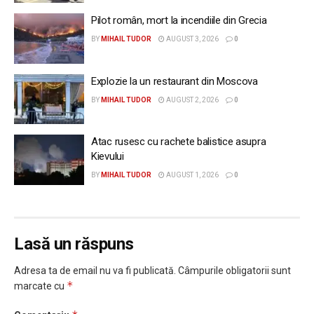
Pilot român, mort la incendiile din Grecia
BY
MIHAIL TUDOR
AUGUST 3, 2026
0
Explozie la un restaurant din Moscova
BY
MIHAIL TUDOR
AUGUST 2, 2026
0
Atac rusesc cu rachete balistice asupra
Kievului
BY
MIHAIL TUDOR
AUGUST 1, 2026
0
Lasă un răspuns
Adresa ta de email nu va fi publicată.
Câmpurile obligatorii sunt
*
marcate cu