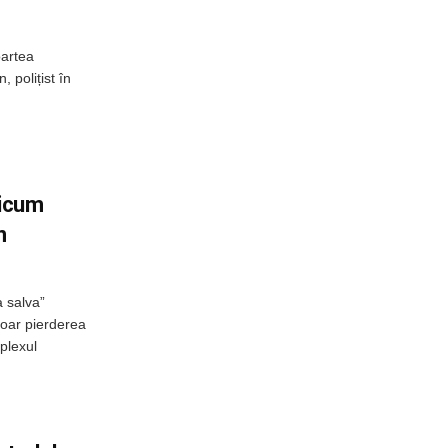
oartea
, polițist în
ricum
n
a salva”
doar pierderea
plexul