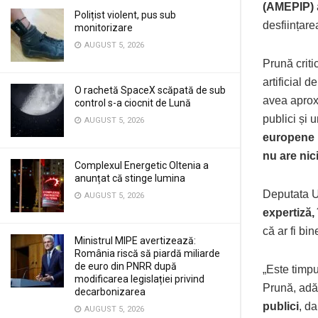
(AMEPIP)
Polițist violent, pus sub
desființare
monitorizare
AUGUST 5, 2026
Prună crit
artificial 
O rachetă SpaceX scăpată de sub
avea aproxi
control s-a ciocnit de Lună
publici și 
AUGUST 5, 2026
europene 
nu are ni
Complexul Energetic Oltenia a
anunțat că stinge lumina
Deputata U
AUGUST 5, 2026
expertiză,
că ar fi bin
Ministrul MIPE avertizează:
România riscă să piardă miliarde
de euro din PNRR după
„Este timpu
modificarea legislației privind
Prună, adă
decarbonizarea
publici
, da
AUGUST 5, 2026