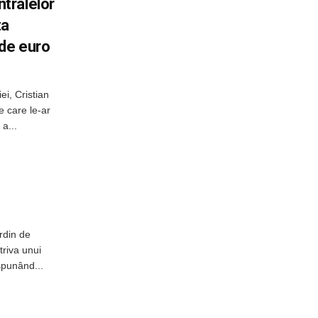
tralelor
ta
 de euro
ei, Cristian
e care le-ar
a...
rdin de
triva unui
spunând...