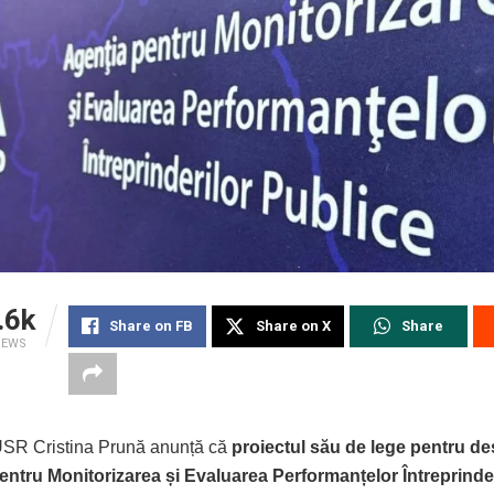
.6k
Share on FB
Share on X
Share
IEWS
SR Cristina Prună anunță că
proiectul său de lege pentru de
entru Monitorizarea și Evaluarea Performanțelor Întreprinde