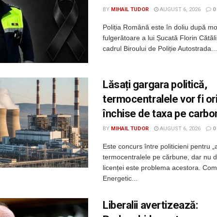
BY
MIHAIL TUDOR
AUGUST 6, 2026
0
Poliția Română este în doliu după m
fulgerătoare a lui Șucată Florin Cătălin
cadrul Biroului de Poliție Autostrada...
Lăsați gargara politică,
termocentralele vor fi o
închise de taxa pe carbo
BY
MIHAIL TUDOR
AUGUST 6, 2026
0
Este concurs între politicieni pentru „
termocentralele pe cărbune, dar nu 
licenței este problema acestora. Com
Energetic...
Liberalii avertizează: