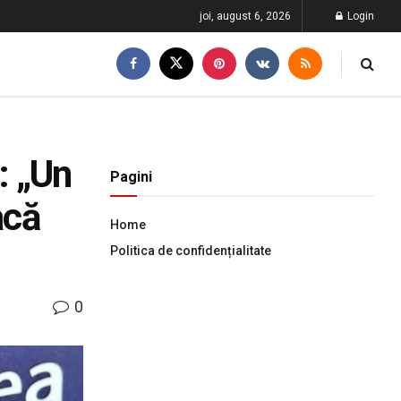
joi, august 6, 2026
Login
: „Un
Pagini
acă
Home
Politica de confidențialitate
0