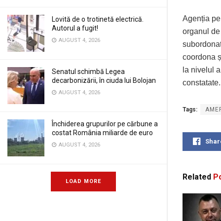
Agenția pen
Lovită de o trotinetă electrică.
Autorul a fugit!
organul de 
AUGUST 4, 2026
subordonat 
coordona și
la nivelul 
Senatul schimbă Legea
decarbonizării, în ciuda lui Bolojan
constatate.
AUGUST 4, 2026
Tags:
AMEP
Închiderea grupurilor pe cărbune a
costat România miliarde de euro
Shar
AUGUST 4, 2026
Related
Po
LOAD MORE