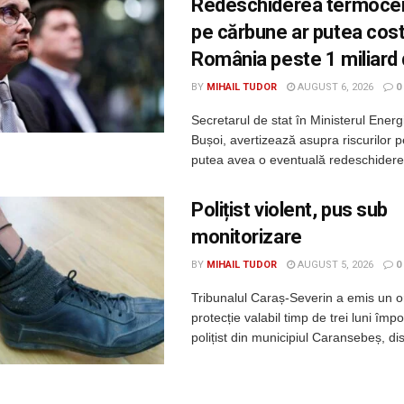
Redeschiderea termocen
pe cărbune ar putea cos
România peste 1 miliard
BY
MIHAIL TUDOR
AUGUST 6, 2026
0
Secretarul de stat în Ministerul Energi
Bușoi, avertizează asupra riscurilor p
putea avea o eventuală redeschidere 
Polițist violent, pus sub
monitorizare
BY
MIHAIL TUDOR
AUGUST 5, 2026
0
Tribunalul Caraș-Severin a emis un o
protecție valabil timp de trei luni împo
polițist din municipiul Caransebeș, di