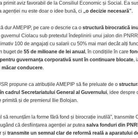
a primit aviz favorabil de la Consiliul Economic și Social. Ea su
a agenției nu este doar o idee bună, ci
„o decizie necesară”
.
ică dur AMEPIP, pe care o descrie ca o
structură birocratică inu
de guvernul Ciolacu sub pretextul îndeplinirii unui jalon din PNRR
mativ 100 de angajați cu salarii cu 50% mai mari decât alți func
un buget de
55 de milioane de lei anual
, în condițiile în care
fon
pentru guvernanța corporativă sunt în continuare blocate
, 
ci măcar conducere
.
SR propune ca atribuțiile AMEPIP să fie preluate de o
structur
 în cadrul Secretariatului General al Guvernului
, idee despre 
e primită și de premierul Ilie Bolojan.
l să renunțăm la forme fără fond și birocrație inutilă”, transmite 
ugând că desființarea agenției ar putea
salva fonduri din PNR
r și
transmite un semnal clar de reformă reală a aparatului de