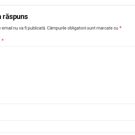
n răspuns
*
 email nu va fi publicată.
Câmpurile obligatorii sunt marcate cu
*
u