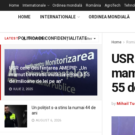
Home
Internationale
Ordinea mondială
România
AgroTech
Tehnol
HOME
INTERNATIONALE
ORDINEA MONDIALĂ
POLITICA DE CONFIDENȚIALITATE
LATEST
TRENDING
Filter
Home
Româ
USR 
USR cere desființarea AMEPIP: „Un
mamu
mamut birocratic inutil care toacă 55
de milioane de lei pe an”
55 d
IULIE 2, 2025
by
Mihail Tu
Un polițist s-a stins la numai 44 de
ani
AUGUST 6, 2026