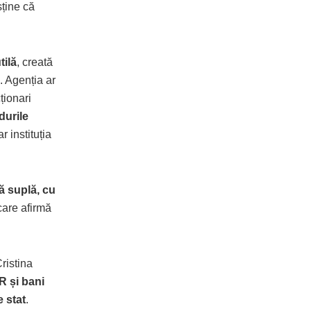
sține că
tilă
, creată
. Agenția ar
ționari
durile
iar instituția
ă suplă, cu
care afirmă
Cristina
R și bani
 stat
.