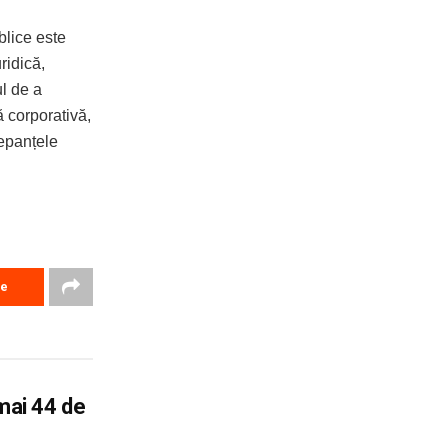
blice este
ridică,
ul de a
ă corporativă,
repanțele
re
umai 44 de