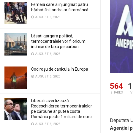
Femeia care a înjunghiat patru
bărbați în Londra ar fi româncă
AUGUST 6, 2026
Lăsați gargara politică,
termocentralele vor fi oricum
închise de taxa pe carbon
AUGUST 6, 2026
Cod roșu de caniculă în Europa
AUGUST 6, 2026
564
1
SHARES
V
Liberalii avertizează:
Redeschiderea termocentralelor
pe cărbune ar putea costa
România peste 1 miliard de euro
Deputata U
AUGUST 6, 2026
Agenției p