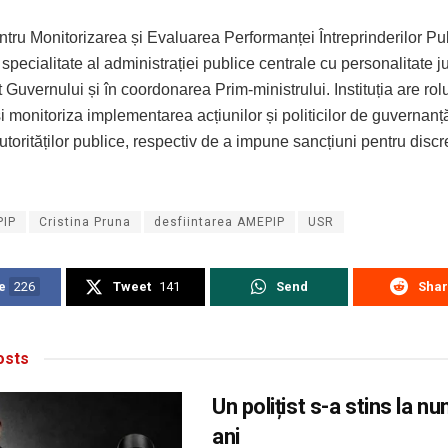
tru Monitorizarea și Evaluarea Performanței Întreprinderilor Pu
specialitate al administrației publice centrale cu personalitate ju
Guvernului și în coordonarea Prim-ministrului. Instituția are rol
 monitoriza implementarea acțiunilor și politicilor de guvernanț
autorităților publice, respectiv de a impune sancțiuni pentru disc
IP
Cristina Pruna
desfiintarea AMEPIP
USR
e
226
Tweet
141
Send
Sha
sts
Un polițist s-a stins la n
ani