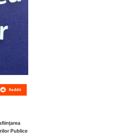
Reddit
sființarea
rilor Publice