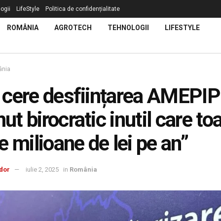
ogii
LifeStyle
Politica de confidențialitate
ROMÂNIA
AGROTECH
TEHNOLOGII
LIFESTYLE
nia
cere desființarea AMEPIP
t birocratic inutil care to
e milioane de lei pe an”
dor
iulie 2, 2025
in
România