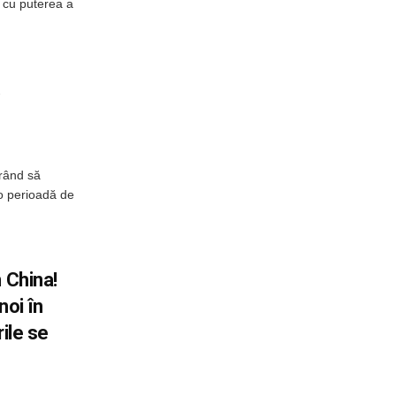
c cu puterea a
.
urând să
 o perioadă de
 China!
oi în
rile se