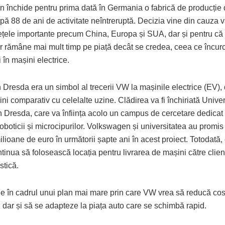
 închide pentru prima dată în Germania o fabrică de producție 
ă 88 de ani de activitate neîntreruptă. Decizia vine din cauza v
iețele importante precum China, Europa și SUA, dar și pentru că
r rămâne mai mult timp pe piață decât se credea, ceea ce încurc
i în mașini electrice.
 Dresda era un simbol al trecerii VW la mașinile electrice (EV),
ni comparativ cu celelalte uzine. Clădirea va fi închiriată Univers
 Dresda, care va înființa acolo un campus de cercetare dedicat 
, roboticii și microcipurilor. Volkswagen și universitatea au promis 
lioane de euro în următorii șapte ani în acest proiect. Totodată
tinua să folosească locația pentru livrarea de mașini către clienț
istică.
e în cadrul unui plan mai mare prin care VW vrea să reducă cost
 dar și să se adapteze la piața auto care se schimbă rapid.