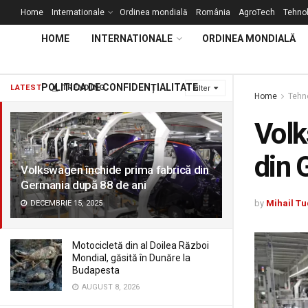
Home
Internationale
Ordinea mondială
România
AgroTech
Tehnol
HOME
INTERNATIONALE
ORDINEA MONDIALĂ
POLITICA DE CONFIDENȚIALITATE
LATEST
TRENDING
Filter
Home
Tehno
Volk
din 
Volkswagen închide prima fabrică din
Germania după 88 de ani
by
Mihail Tu
DECEMBRIE 15, 2025
Motocicletă din al Doilea Război
Mondial, găsită în Dunăre la
Budapesta
AUGUST 8, 2026