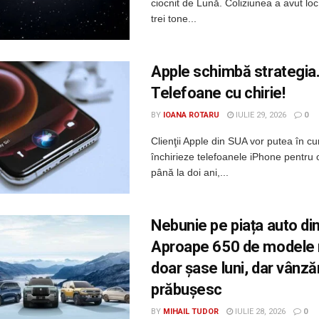
ciocnit de Lună. Coliziunea a avut lo
trei tone...
Apple schimbă strategia
Telefoane cu chirie!
BY
IOANA ROTARU
IULIE 29, 2026
0
Clienţii Apple din SUA vor putea în c
închirieze telefoanele iPhone pentru
până la doi ani,...
Nebunie pe piața auto din
Aproape 650 de modele n
doar șase luni, dar vânză
prăbușesc
BY
MIHAIL TUDOR
IULIE 28, 2026
0