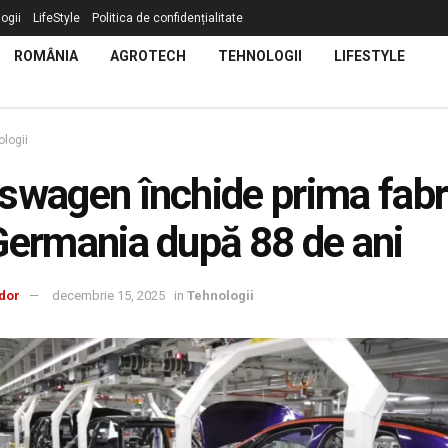
ogii
LifeStyle
Politica de confidențialitate
ROMÂNIA
AGROTECH
TEHNOLOGII
LIFESTYLE
logii
swagen închide prima fabr
Germania după 88 de ani
dor
decembrie 15, 2025
in
Tehnologii