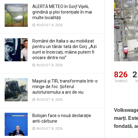
ALERTĂ METEO în Gorj! Vijelii,
grindină și ploi torențiale în mai
multe localități
AUGUST 8, 2026
Românii din Italia s-au mobilizat
pentru un tânăr tată din Gorj: „Azi
sunt ei încercați, mâine putem fi
oricare dintre noi”
AUGUST 8, 2026
826
2
Mașină și TIR, transformate într-o
SHARES
V
minge de foc. Șoferul
autoturismului a ars de viu
AUGUST 8, 2026
Volkswagen
Bolojan face o nouă declarație
marți. Est
anti-cărbune
fondată, a
AUGUST 8, 2026