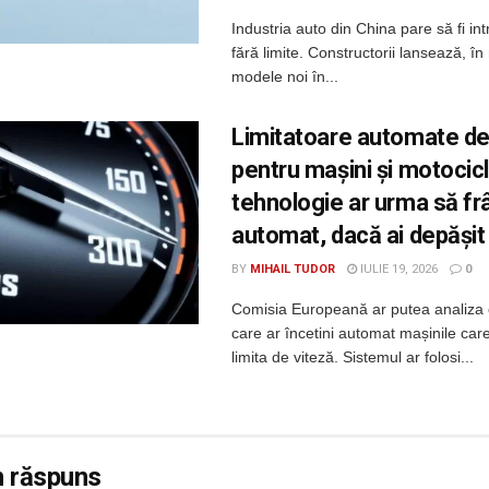
Industria auto din China pare să fi int
fără limite. Constructorii lansează, î
modele noi în...
Limitatoare automate de
pentru mașini și motocic
tehnologie ar urma să f
automat, dacă ai depășit 
BY
MIHAIL TUDOR
IULIE 19, 2026
0
Comisia Europeană ar putea analiza 
care ar încetini automat mașinile ca
limita de viteză. Sistemul ar folosi...
n răspuns