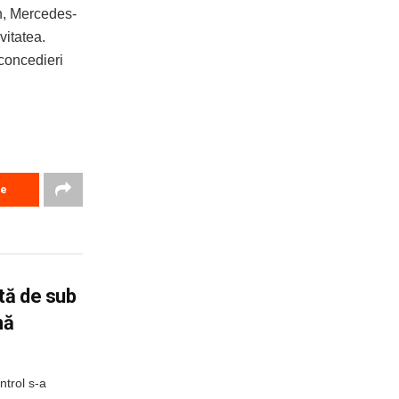
n, Mercedes-
vitatea.
 concedieri
re
tă de sub
nă
trol s-a