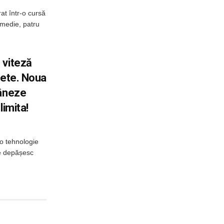
rat într-o cursă
n medie, patru
 viteză
lete. Noua
râneze
limita!
o tehnologie
re depășesc