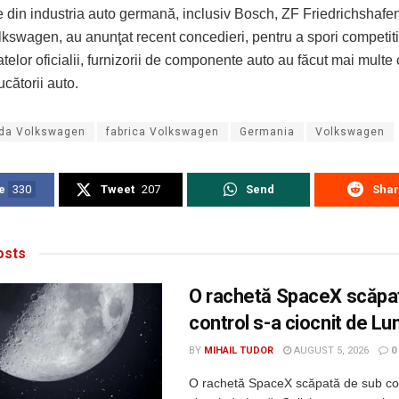
 din industria auto germană, inclusiv Bosch, ZF Friedrichshafe
kswagen, au anunţat recent concedieri, pentru a spori competiti
elor oficialii, furnizorii de componente auto au făcut mai multe
cătorii auto.
da Volkswagen
fabrica Volkswagen
Germania
Volkswagen
e
330
Tweet
207
Send
Sha
sts
O rachetă SpaceX scăpa
control s-a ciocnit de Lu
BY
MIHAIL TUDOR
AUGUST 5, 2026
0
O rachetă SpaceX scăpată de sub con