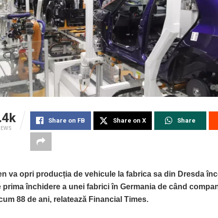
.4k
Share on FB
Share on X
Share
IEWS
 va opri producția de vehicule la fabrica sa din Dresda î
e prima închidere a unei fabrici în Germania de când compan
cum 88 de ani, relatează Financial Times.