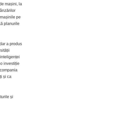
de mașini, la
ânzărilor
 mașinile pe
ă planurile
 dar a produs
ității
inteligenței
o investiție
, compania
i și ca
urile și