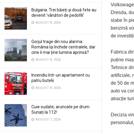
Volkswagen
Bulgaria: Trei băieți și două fete au
Dresda, dup
devenit ‘vânători de pedofili’
slabe în p
AUGUST 8, 2026
benzină vo
de investiți
Gorjul trage din nou alarma:
România își închide centralele, dar
Fabrica din
cine îi mai ține lumina aprinsă?
puține mași
AUGUST 8, 2026
Tehnice din
Incendiu într-un apartament cu
artificiale
patru butelii
de 50 de mi
AUGUST 8, 2026
auto va con
atracție tur
Cuie sudate, aruncate pe drum.
Sunați la 112!
Decizia vin
AUGUST 7, 2026
personalul,